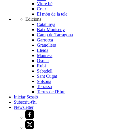
Viure bé
Criar
El món de la tele
Edicions
Catalunya
Baix Montseny
Camp de Tarragona
Garrotxa
Granollers
Lleida
Manresa
Osona
Rubí
Sabadell
Sant Cugat
Solsona
Terrassa
Terres de l'Ebre
Iniciar Sessió
Subscriu-t'hi
Newsletter