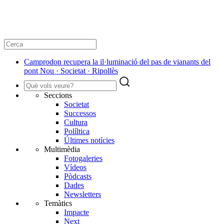
Camprodon recupera la il·luminació del pas de vianants del
pont Nou · Societat · Ripollès
Seccions
Societat
Successos
Cultura
Políltica
Últimes notícies
Multimèdia
Fotogaleries
Vídeos
Pòdcasts
Dades
Newsletters
Temàtics
Impacte
Next