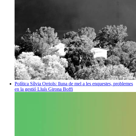
Política
Sílvia Orriols: lluna de mel a les enquestes, problemes
en la gestió
Lluís Girona Boffi