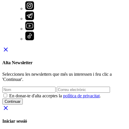
close
Alta Newsletter
Seleccioneu les newsletters que més us interessen i feu clic a
'Continuar'.
En donar-te d'alta acceptes la
política de privacitat
.
Continuar
close
Iniciar sessió