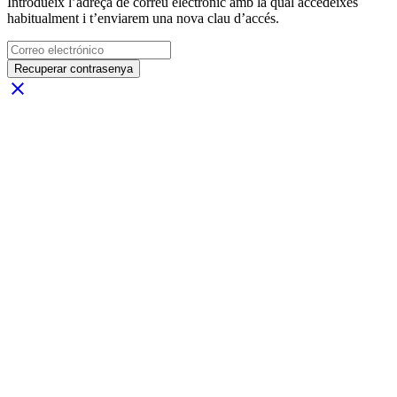
Introdueix l’adreça de correu electrònic amb la qual accedeixes
habitualment i t’enviarem una nova clau d’accés.
Recuperar contrasenya
close