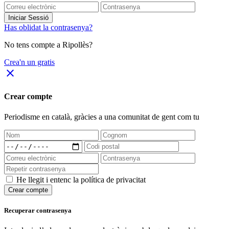
Iniciar Sessió
Has oblidat la contrasenya?
No tens compte a Ripollès?
Crea'n un gratis
close
Crear compte
Periodisme
en català
, gràcies a una comunitat de gent com tu
He llegit i entenc la política de privacitat
Crear compte
Recuperar contrasenya