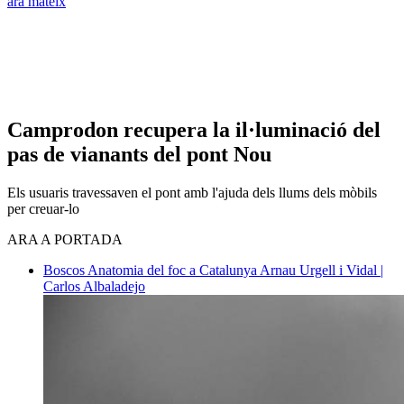
ara mateix
Camprodon recupera la il·luminació del
pas de vianants del pont Nou
Els usuaris travessaven el pont amb l'ajuda dels llums dels mòbils
per creuar-lo
ARA A PORTADA
Boscos
Anatomia del foc a Catalunya
Arnau Urgell i Vidal |
Carlos Albaladejo