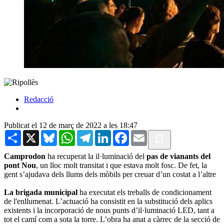
Redacció
Publicat el 12 de març de 2022 a les 18:47
Share
X
Bluesky
WhatsApp
Telegram
LinkedIn
Facebook
Email
Camprodon
ha recuperat la il·luminació del
pas de vianants del
pont Nou
, un lloc molt transitat i que estava molt fosc. De fet, la
gent s’ajudava dels llums dels mòbils per creuar d’un costat a l’altre
La brigada municipal
ha executat els treballs de condicionament
de l'enllumenat. L’actuació ha consistit en la substitució dels aplics
existents i la incorporació de nous punts d’il·luminació LED, tant a
tot el camí com a sota la torre. L’obra ha anat a càrrec de la secció de