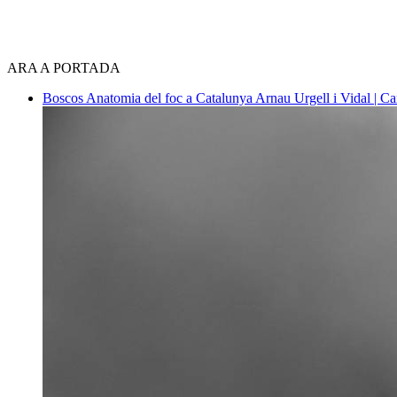
ARA A PORTADA
Boscos
Anatomia del foc a Catalunya
Arnau Urgell i Vidal | Ca