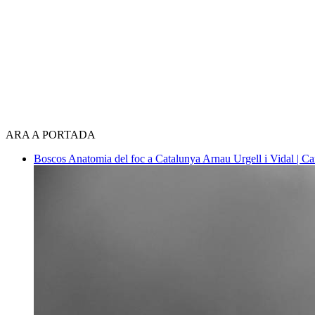
ARA A PORTADA
Boscos
Anatomia del foc a Catalunya
Arnau Urgell i Vidal | Ca