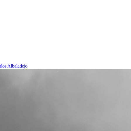
rlos Albaladejo