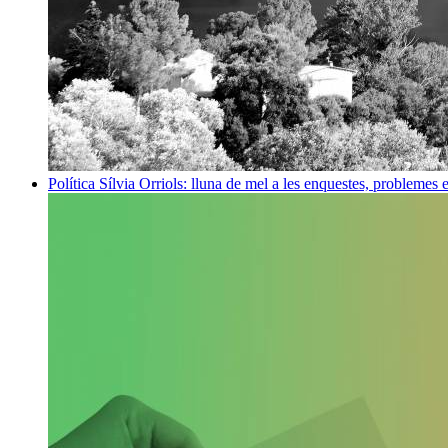
Política
Sílvia Orriols: lluna de mel a les enquestes, problemes 