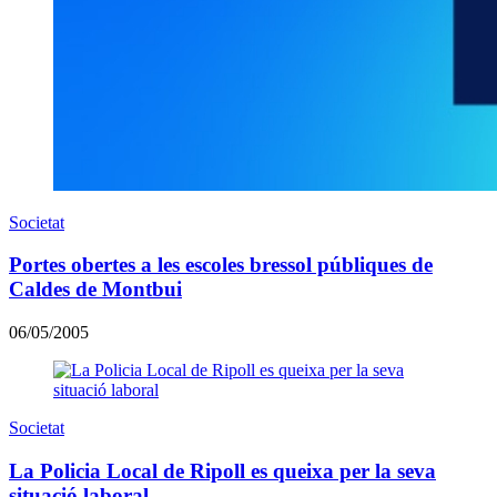
Societat
Portes obertes a les escoles bressol públiques de
Caldes de Montbui
06/05/2005
Societat
La Policia Local de Ripoll es queixa per la seva
situació laboral