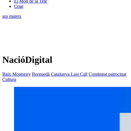
El Món de la Tele
Criar
ara mateix
NacióDigital
Baix Montseny
Berguedà
Catalunya Last Call
Contingut patrocinat
Cultura