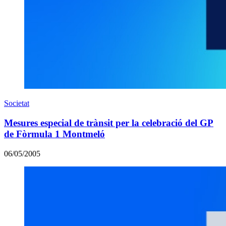
Societat
Mesures especial de trànsit per la celebració del GP
de Fòrmula 1 Montmeló
06/05/2005