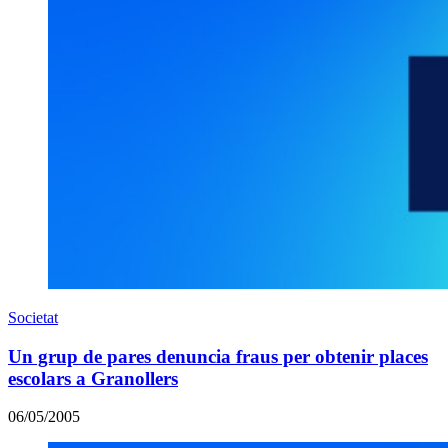
Societat
Un grup de pares denuncia fraus per obtenir places
escolars a Granollers
06/05/2005