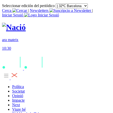
Seleccionar edición del periódico
Cerca
|
Newsletters
|
Iniciar Sessió
ara mateix
10:30
Política
Societat
Opinió
Impacte
Next
Viure bé