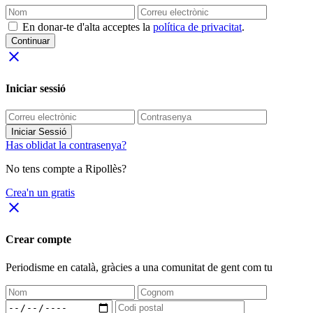
En donar-te d'alta acceptes la
política de privacitat
.
Continuar
close
Iniciar sessió
Iniciar Sessió
Has oblidat la contrasenya?
No tens compte a Ripollès?
Crea'n un gratis
close
Crear compte
Periodisme
en català
, gràcies a una comunitat de gent com tu