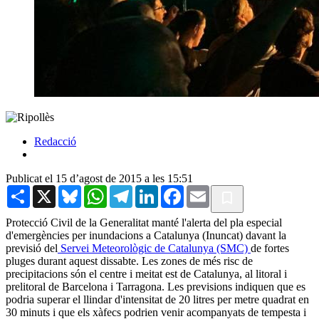
Redacció
Publicat el 15 d’agost de 2015 a les 15:51
Share
X
Bluesky
WhatsApp
Telegram
LinkedIn
Facebook
Email
Protecció Civil de la Generalitat manté l'alerta del pla especial
d'emergències per inundacions a Catalunya (Inuncat) davant la
previsió del
Servei Meteorològic de Catalunya (SMC)
de fortes
pluges durant aquest dissabte. Les zones de més risc de
precipitacions són el centre i meitat est de Catalunya, al litoral i
prelitoral de Barcelona i Tarragona. Les previsions indiquen que es
podria superar el llindar d'intensitat de 20 litres per metre quadrat en
30 minuts i que els xàfecs podrien venir acompanyats de tempesta i