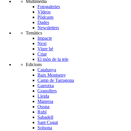
Multimèdia
Fotogaleries
Vídeos
Pòdcasts
Dades
Newsletters
Temàtics
Impacte
Next
Viure bé
Criar
El món de la tele
Edicions
Catalunya
Baix Montseny
Camp de Tarragona
Garrotxa
Granollers
Lleida
Manresa
Osona
Rubí
Sabadell
Sant Cugat
Solsona