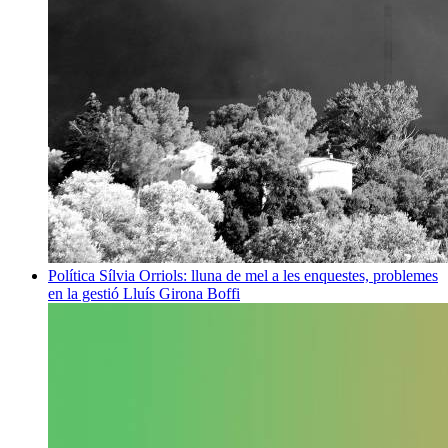
Política
Sílvia Orriols: lluna de mel a les enquestes, problemes
en la gestió
Lluís Girona Boffi