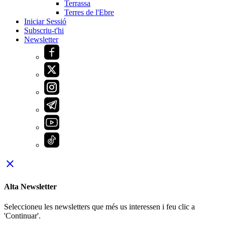
Terrassa
Terres de l'Ebre
Iniciar Sessió
Subscriu-t'hi
Newsletter
close
Alta Newsletter
Seleccioneu les newsletters que més us interessen i feu clic a
'Continuar'.