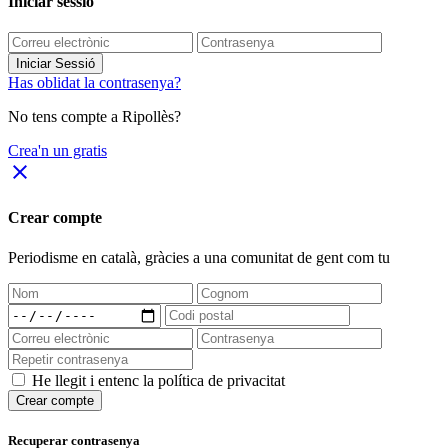
Iniciar sessió
Iniciar Sessió
Has oblidat la contrasenya?
No tens compte a Ripollès?
Crea'n un gratis
close
Crear compte
Periodisme
en català
, gràcies a una comunitat de gent com tu
He llegit i entenc la política de privacitat
Crear compte
Recuperar contrasenya