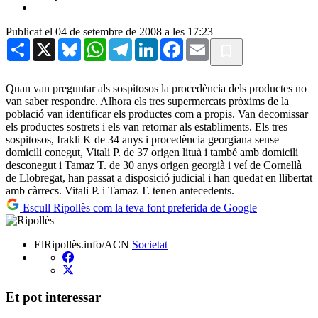
Publicat el 04 de setembre de 2008 a les 17:23
Share
X
Bluesky
WhatsApp
Telegram
LinkedIn
Facebook
Email
Quan van preguntar als sospitosos la procedència dels productes no
van saber respondre. Alhora els tres supermercats pròxims de la
població van identificar els productes com a propis. Van decomissar
els productes sostrets i els van retornar als establiments. Els tres
sospitosos, Irakli K de 34 anys i procedència georgiana sense
domicili conegut, Vitali P. de 37 origen lituà i també amb domicili
desconegut i Tamaz T. de 30 anys origen georgià i veí de Cornellà
de Llobregat, han passat a disposició judicial i han quedat en llibertat
amb càrrecs. Vitali P. i Tamaz T. tenen antecedents.
Escull Ripollès com la teva font preferida de Google
ElRipollès.info/ACN
Societat
Et pot interessar