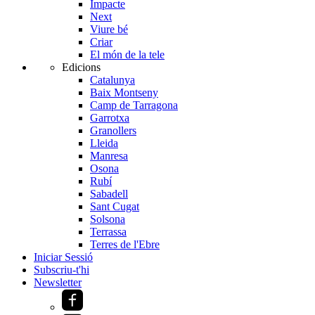
Impacte
Next
Viure bé
Criar
El món de la tele
Edicions
Catalunya
Baix Montseny
Camp de Tarragona
Garrotxa
Granollers
Lleida
Manresa
Osona
Rubí
Sabadell
Sant Cugat
Solsona
Terrassa
Terres de l'Ebre
Iniciar Sessió
Subscriu-t'hi
Newsletter