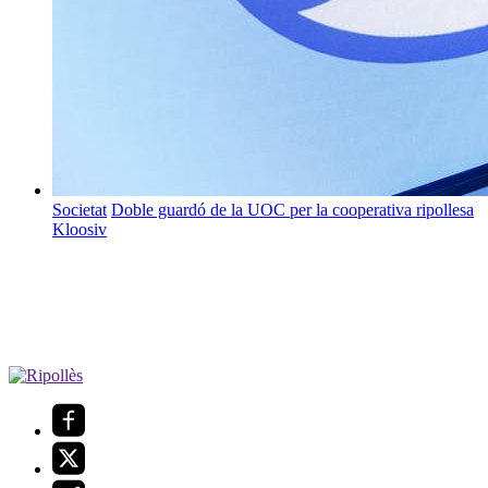
Societat
Doble guardó de la UOC per la cooperativa ripollesa
Kloosiv