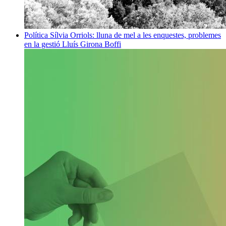
Política
Sílvia Orriols: lluna de mel a les enquestes, problemes
en la gestió
Lluís Girona Boffi