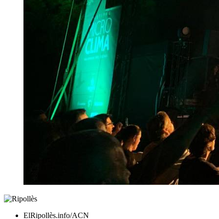
ElRipollès.info/ACN