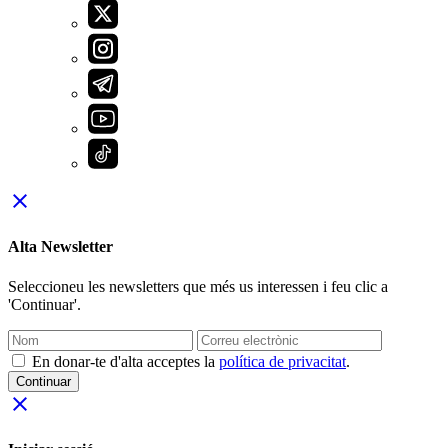
close
Alta Newsletter
Seleccioneu les newsletters que més us interessen i feu clic a
'Continuar'.
En donar-te d'alta acceptes la
política de privacitat
.
Continuar
close