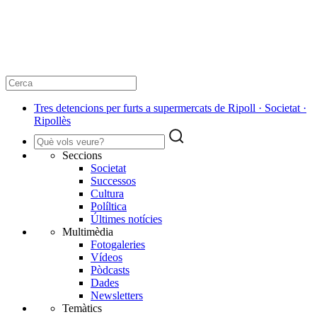
Tres detencions per furts a supermercats de Ripoll · Societat ·
Ripollès
Seccions
Societat
Successos
Cultura
Políltica
Últimes notícies
Multimèdia
Fotogaleries
Vídeos
Pòdcasts
Dades
Newsletters
Temàtics