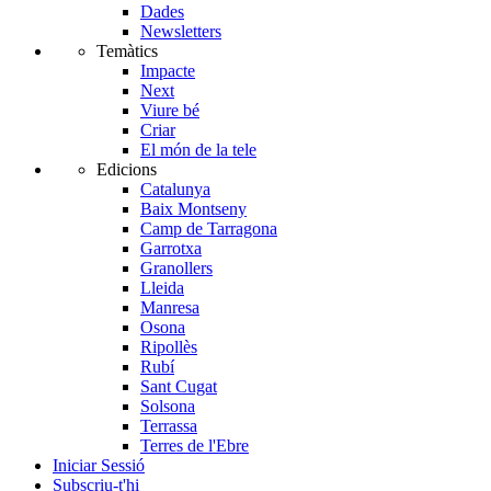
Dades
Newsletters
Temàtics
Impacte
Next
Viure bé
Criar
El món de la tele
Edicions
Catalunya
Baix Montseny
Camp de Tarragona
Garrotxa
Granollers
Lleida
Manresa
Osona
Ripollès
Rubí
Sant Cugat
Solsona
Terrassa
Terres de l'Ebre
Iniciar Sessió
Subscriu-t'hi