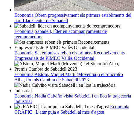
Economia
Obren progressivament els primers establiments del
nou Llac Center de Sabadell
Economia
Sabadell, líder en acompanyaments de
reemprenedors
Economia
Set empreses reben els primers Reconeixements
Empresarials de PIMEC Vallès Occidental
Economia
Alstom, Miquel Martí (Moventia) i el Sincrotró
Alba, Premis Cambra de Sabadell 2023
Economia
Nadia Calviño visita Sabadell i en lloa la trajectòria
industrial
Economia
GRÀFIC | L'atur puja a Sabadell al mes d'agost