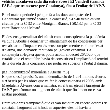
vehicles circulaven cada dia entre Soses i El Vendrell (tram de
l'AP-2 que transcorre per Catalunya), fins a l'enllaç de l'AP-7.
En el mateix període i pel que fa a les dues autopistes de la
Generalitat que també acaben la concessió, 54.540 vehicles van
circular per la C-32 entre Montgat i Blanes; i 58.132 per la C-33
entre Barcelona i Mataró.
El descens generalitzat del trànsit com a conseqüència la pandèmia
va dur a Abertis a demanar un allargament de les concessions per
rescabalar-ne l'impacte en els seus comptes mentre va durar l'estat
d'alarma, una demanda rebutjada pel govern espanyol. La
companyia al·legava que es podia acollir al decret 26/2020, que
establia que el reequilibri havia de consistir en l'ampliació del termini
de la durada de la concessió i no podia ser superior a l'estat d'alarma.
[h3]Indemnització milionària a Abertis[/h3]
El que sí està previst és una indemnització de 1.291 milions d'euros
a
Abertis
per les obres que va fer la concessionària el 2006, amb
Magdalena Álvarez com a ministra, en el tram gironí i tarragoní de
l'AP-7 per afrontar un augment de trànsit que finalment no es va
acabar produint.
Entre les obres d'ampliació que es van incloure en l'acord després de
constatar l'augment del trànsit en aquestes vies, hi havia la