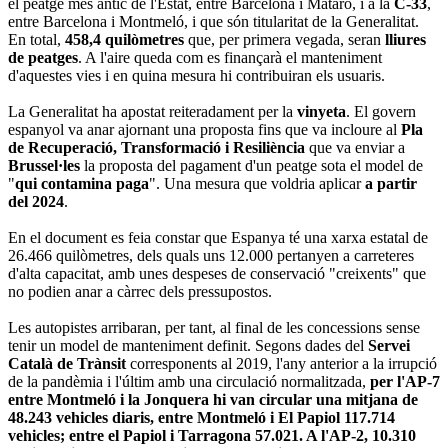
el peatge més antic de l'Estat, entre Barcelona i Mataró, i a la
C-33
,
entre Barcelona i Montmeló, i que són titularitat de la Generalitat.
En total,
458,4 quilòmetres
que, per primera vegada, seran
lliures
de peatges
. A l'aire queda com es finançarà el manteniment
d'aquestes vies i en quina mesura hi contribuiran els usuaris.
La Generalitat ha apostat reiteradament per la
vinyeta
. El govern
espanyol va anar ajornant una proposta fins que va incloure al
Pla
de Recuperació, Transformació i Resiliència
que va enviar a
Brussel·les
la proposta del pagament d'un peatge sota el model de
"
qui contamina paga
". Una mesura que voldria aplicar
a partir
del 2024
.
En el document es feia constar que Espanya té una xarxa estatal de
26.466 quilòmetres, dels quals uns 12.000 pertanyen a carreteres
d'alta capacitat, amb unes despeses de conservació "creixents" que
no podien anar a càrrec dels pressupostos.
Les autopistes arribaran, per tant, al final de les concessions sense
tenir un model de manteniment definit. Segons dades del
Servei
Català de Trànsit
corresponents al 2019, l'any anterior a la irrupció
de la pandèmia i l'últim amb una circulació normalitzada,
per l'AP-7
entre Montmeló i la Jonquera hi van circular una mitjana de
48.243 vehicles diaris, entre Montmeló i El Papiol 117.714
vehicles; entre el Papiol i Tarragona 57.021. A l'AP-2, 10.310