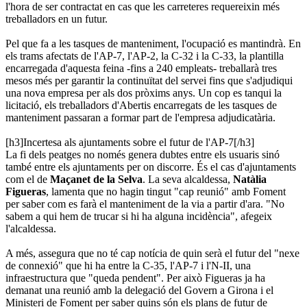
l'hora de ser contractat en cas que les carreteres requereixin més
treballadors en un futur.
Pel que fa a les tasques de manteniment, l'ocupació es mantindrà. En
els trams afectats de l'AP-7, l'AP-2, la C-32 i la C-33, la plantilla
encarregada d'aquesta feina -fins a 240 empleats- treballarà tres
mesos més per garantir la continuïtat del servei fins que s'adjudiqui
una nova empresa per als dos pròxims anys. Un cop es tanqui la
licitació, els treballadors d'Abertis encarregats de les tasques de
manteniment passaran a formar part de l'empresa adjudicatària.
[h3]Incertesa als ajuntaments sobre el futur de l'AP-7[/h3]
La fi dels peatges no només genera dubtes entre els usuaris sinó
també entre els ajuntaments per on discorre. És el cas d'ajuntaments
com el de
Maçanet de la Selva
. La seva alcaldessa,
Natàlia
Figueras
, lamenta que no hagin tingut "cap reunió" amb Foment
per saber com es farà el manteniment de la via a partir d'ara. "No
sabem a qui hem de trucar si hi ha alguna incidència", afegeix
l'alcaldessa.
A més, assegura que no té cap notícia de quin serà el futur del "nexe
de connexió" que hi ha entre la C-35, l'AP-7 i l'N-II, una
infraestructura que "queda pendent". Per això Figueras ja ha
demanat una reunió amb la delegació del Govern a Girona i el
Ministeri de Foment per saber quins són els plans de futur de