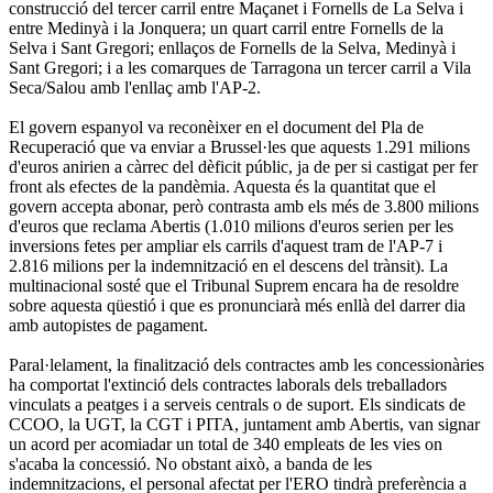
construcció del tercer carril entre Maçanet i Fornells de La Selva i
entre Medinyà i la Jonquera; un quart carril entre Fornells de la
Selva i Sant Gregori; enllaços de Fornells de la Selva, Medinyà i
Sant Gregori; i a les comarques de Tarragona un tercer carril a Vila
Seca/Salou amb l'enllaç amb l'AP-2.
El govern espanyol va reconèixer en el document del Pla de
Recuperació que va enviar a Brussel·les que aquests 1.291 milions
d'euros anirien a càrrec del dèficit públic, ja de per si castigat per fer
front als efectes de la pandèmia. Aquesta és la quantitat que el
govern accepta abonar, però contrasta amb els més de 3.800 milions
d'euros que reclama Abertis (1.010 milions d'euros serien per les
inversions fetes per ampliar els carrils d'aquest tram de l'AP-7 i
2.816 milions per la indemnització en el descens del trànsit). La
multinacional sosté que el Tribunal Suprem encara ha de resoldre
sobre aquesta qüestió i que es pronunciarà més enllà del darrer dia
amb autopistes de pagament.
Paral·lelament, la finalització dels contractes amb les concessionàries
ha comportat l'extinció dels contractes laborals dels treballadors
vinculats a peatges i a serveis centrals o de suport. Els sindicats de
CCOO, la UGT, la CGT i PITA, juntament amb Abertis, van signar
un acord per acomiadar un total de 340 empleats de les vies on
s'acaba la concessió. No obstant això, a banda de les
indemnitzacions, el personal afectat per l'ERO tindrà preferència a