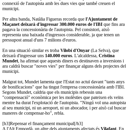
connexió de l'autopista amb les dues vies que també creuen el
municipi.
Per altra banda, Natàlia Figueras recorda que
l'Ajuntament de
Maçanet deixarà d'ingressar 300.000 euros de l'IBI
que fins ara
pagava la concessionària de l'autopista. Pel consistori, això
representa una baixada d'ingressos considerable, ja que tenen un
pressupost anual d'uns 7 milions d'euros.
En una situació similar es troba
Vilobí d'Onyar
(La Selva), que
deixarà d'ingressar uns
140.000 euros
. L'alcaldessa,
Cristina
Mundet
, ha afirmat que aquests diners es destinaven a inversions i
ara caldrà buscar "noves vies" per finançar alguns dels projectes del
municipi.
Malgrat tot, Mundet lamenta que l'Estat no actuï davant "tants anys
de bonificacions" que ha tingut l'empresa concessionària amb l'IBI.
Segons Mundet, caldria que els municipis rebessin una
"compensació" econòmica per les molèsties que pateixen els veïns
mentre ha durat l'explotació de l'autopista. "Ningú vol una autopista
al seu municipi, ni un aeroport, ni un abocador, i per això cal buscar
maneres de compensar-ho", rebla.
[h3]Repensar el finançament municipal[/h3]
A l'Alt Empordà, un altre dels ajuntaments afectats és
Vilafant
. En