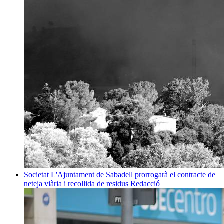
Societat
L'Ajuntament de Sabadell prorrogarà el contracte de
neteja viària i recollida de residus
Redacció