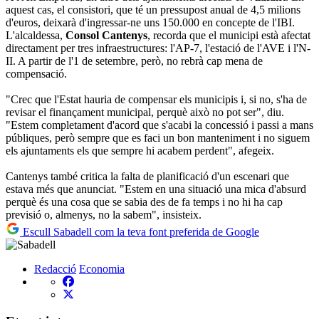
aquest cas, el consistori, que té un pressupost anual de 4,5 milions
d'euros, deixarà d'ingressar-ne uns 150.000 en concepte de l'IBI.
L'alcaldessa,
Consol Cantenys
, recorda que el municipi està afectat
directament per tres infraestructures: l'AP-7, l'estació de l'AVE i l'N-
II. A partir de l'1 de setembre, però, no rebrà cap mena de
compensació.
"Crec que l'Estat hauria de compensar els municipis i, si no, s'ha de
revisar el finançament municipal, perquè això no pot ser", diu.
"Estem completament d'acord que s'acabi la concessió i passi a mans
públiques, però sempre que es faci un bon manteniment i no siguem
els ajuntaments els que sempre hi acabem perdent", afegeix.
Cantenys també critica la falta de planificació d'un escenari que
estava més que anunciat. "Estem en una situació una mica d'absurd
perquè és una cosa que se sabia des de fa temps i no hi ha cap
previsió o, almenys, no la sabem", insisteix.
Escull Sabadell com la teva font preferida de Google
Redacció
Economia