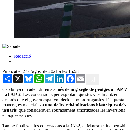
Redacció
Publicat el 27 d’agost de 2021 a les 16:58
Share
X
Bluesky
WhatsApp
Telegram
LinkedIn
Facebook
Email
Catalunya diu adeu dimarts a més de
mig segle de peatges a l'AP-7
i a l'AP-2
. Les concessions per explotar aquestes vies finalitzen
després que el govern espanyol decidís no prorrogar-les. D'aquesta
manera, es materialitza
una de les reivindicacions històriques dels
usuaris
, que consideraven sobradament amortitzades les inversions
en aquestes vies.
També finalitzen les concessions a la
C-32
, al Maresme, incloent-hi