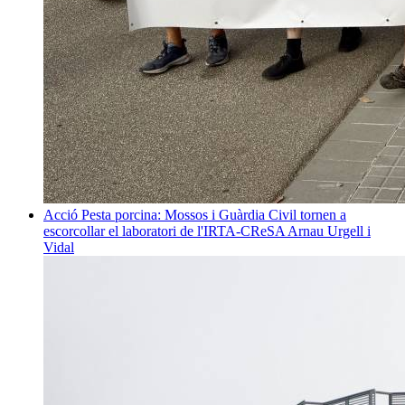
Acció
Pesta porcina: Mossos i Guàrdia Civil tornen a
escorcollar el laboratori de l'IRTA-CReSA
Arnau Urgell i
Vidal