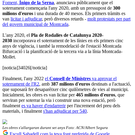
Foment,
Ínigo de la Serna
, anunciava públicament que el
soterrament començaria l'any 2020, amb un pressupost de
300
milions d'euros
i una durada de 40 mesos. Els primers tràmits es
van
licitar i adjudicar
, però diversos retards -
molt protestats per part
del govern municipal de Montcada
.
L'any 2020, el
Pla de Rodalies de Catalunya 2020-
2030
incorporava el soterrament de les línies en els primers cinc
anys de vigència, i també la remodelació de l'estació Montcada
Bifurcació i la planificació de la tercera via a la línia Montcada-
Mollet.
[noticia]34026[/noticia]
Finalment, l'any 2022
el
Consell de Ministres
va aprovar el
soterrament de l'R2
, amb
387 milions d'euros
destinats a l'actuació,
que suposarà fer desaparèixer cinc quilòmetres de vies al municipi.
Inicialment, les obres es van licitar per
465 milions d'euros
, que
serviran per soterrar la via i construir una nova estació, però
finalment
es va haver d'endarrerir
per l'increment del preu dels
materials, i finalment
s'han adjudicat per 540
.
Les obres s'allargaran durant set anys Foto: ACN/Albert Segura
Escull Sabadell com la teva font preferida de Google