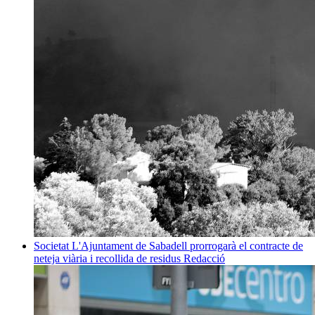
Societat
L'Ajuntament de Sabadell prorrogarà el contracte de
neteja viària i recollida de residus
Redacció