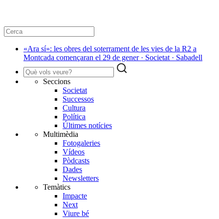
«Ara sí»: les obres del soterrament de les vies de la R2 a
Montcada començaran el 29 de gener · Societat · Sabadell
Seccions
Societat
Successos
Cultura
Política
Últimes notícies
Multimèdia
Fotogaleries
Vídeos
Pòdcasts
Dades
Newsletters
Temàtics
Impacte
Next
Viure bé