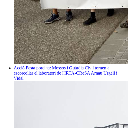
Acció
Pesta porcina: Mossos i Guàrdia Civil tornen a
escorcollar el laboratori de l'IRTA-CReSA
Arnau Urgell i
Vidal