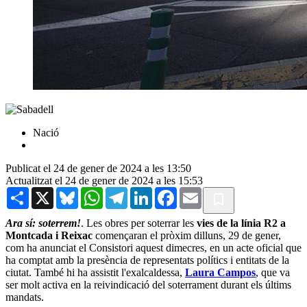
Nació
Publicat el 24 de gener de 2024 a les 13:50
Actualitzat el 24 de gener de 2024 a les 15:53
Share
X
Bluesky
WhatsApp
Telegram
LinkedIn
Facebook
Email
Ara sí: soterrem!
. Les obres per soterrar les
vies de la línia R2 a
Montcada i Reixac
començaran el pròxim dilluns, 29 de gener,
com ha anunciat el Consistori aquest dimecres, en un acte oficial que
ha comptat amb la presència de representats polítics i entitats de la
ciutat. També hi ha assistit l'exalcaldessa,
Laura Campos
, que va
ser molt activa en la reivindicació del soterrament durant els últims
mandats.