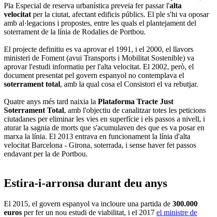
Pla Especial de reserva urbanística preveia fer passar l'
alta
velocitat
per la ciutat, afectant edificis públics. El ple s'hi va oposar
amb al·legacions i propostes, entre les quals el plantejament del
soterrament de la línia de Rodalies de Portbou.
El projecte definitiu es va aprovar el 1991, i el 2000, el llavors
ministeri de Foment (avui Transports i Mobilitat Sostenible) va
aprovar l'estudi informatiu per l'alta velocitat. El 2002, però, el
document presentat pel govern espanyol no contemplava el
soterrament total
, amb la qual cosa el Consistori el va rebutjar.
Quatre anys més tard naixia la
Plataforma Tracte Just
Soterrament Total
, amb l'objectiu de canalitzar totes les peticions
ciutadanes per eliminar les vies en superfície i els passos a nivell, i
aturar la sagnia de morts que s'acumulaven des que es va posar en
marxa la línia. El 2013 entrava en funcionament la línia d'alta
velocitat Barcelona - Girona, soterrada, i sense haver fet passos
endavant per la de Portbou.
Estira-i-arronsa durant deu anys
El 2015, el govern espanyol va incloure una partida de
300.000
euros
per fer un nou estudi de viabilitat, i el 2017
el ministre de