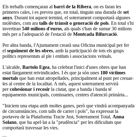
Els treballs començaran al
barri de la Ribera
, on es faran les
primeres cales, i es preveu que, en total, tinguin una durada de
set
anys
. Durant tot aquest termini, el soterrament comportarà algunes
molèsties, com ara
talls de trànsit o generació de pols
. En total s'hi
invertiran
540 milions d'euros
, als quals s'han de sumar 30 milions
més per a l'adequació de l'estació de
Montcada Bifurcació
.
Per altra banda, l'Ajuntament crearà una Oficina municipal per fer
el
seguiment de les obres
, amb la participació de tots els grups
polítics representats al ple i entitats i associacions veïnals.
L'alcalde,
Bartolo Egea
, ha celebrat l'inici d'unes obres que han
estat llargament reivindicades. I és que ja són unes
180
víctimes
mortals
que han estat atropellades, principalment al punt per creuar-
les al centre de la localitat. A més, aquest soterrament servirà
per
cohesionar i recosir
la ciutat, que a banda i banda té
equipaments municipals, comissaries, centres d'atenció primària...
"Iniciem una etapa amb moltes ganes, però que vindrà acompanyada
de circumstàncies, com talls de carrer i pols", ha expressat la
portaveu de la Plataforma Tracte Just, Soterrament Total,
Anna
Solano
, que ha apel·lat a la "prudència" per les dificultats que
comportarà travessar les vies.