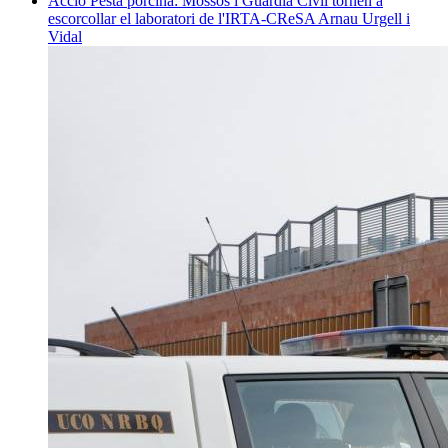
Acció
Pesta porcina: Mossos i Guàrdia Civil tornen a
escorcollar el laboratori de l'IRTA-CReSA
Arnau Urgell i
Vidal