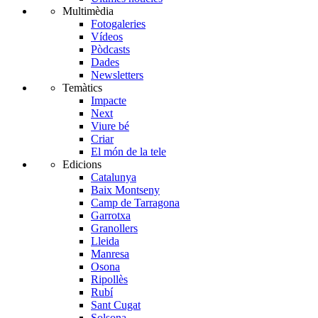
Multimèdia
Fotogaleries
Vídeos
Pòdcasts
Dades
Newsletters
Temàtics
Impacte
Next
Viure bé
Criar
El món de la tele
Edicions
Catalunya
Baix Montseny
Camp de Tarragona
Garrotxa
Granollers
Lleida
Manresa
Osona
Ripollès
Rubí
Sant Cugat
Solsona