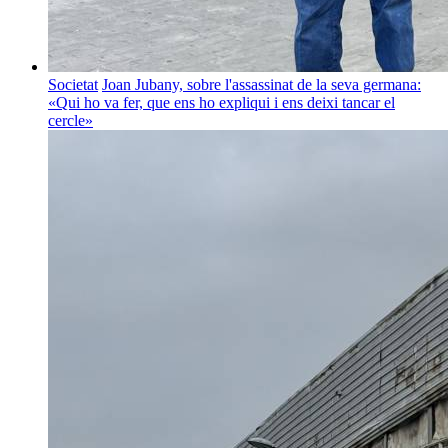
Societat
Joan Jubany, sobre l'assassinat de la seva germana:
«Qui ho va fer, que ens ho expliqui i ens deixi tancar el
cercle»