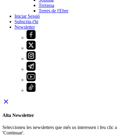
Terrassa
Terres de l'Ebre
Iniciar Sessió
Subscriu-t'hi
Newsletter
close
Alta Newsletter
Seleccioneu les newsletters que més us interessen i feu clic a
'Continuar'.