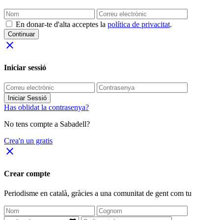
En donar-te d'alta acceptes la
política de privacitat
.
Continuar
close
Iniciar sessió
Iniciar Sessió
Has oblidat la contrasenya?
No tens compte a Sabadell?
Crea'n un gratis
close
Crear compte
Periodisme
en català
, gràcies a una comunitat de gent com tu