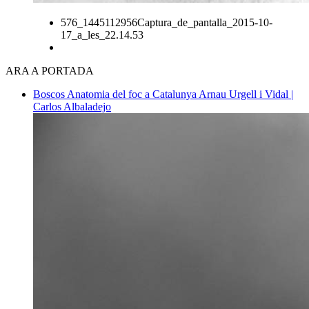
576_1445112956Captura_de_pantalla_2015-10-
17_a_les_22.14.53
ARA A PORTADA
Boscos
Anatomia del foc a Catalunya
Arnau Urgell i Vidal |
Carlos Albaladejo