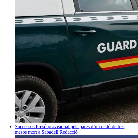
Successos
Presó provisional pels pares d’un nadó de tres
mesos mort a Sabadell
Redacció