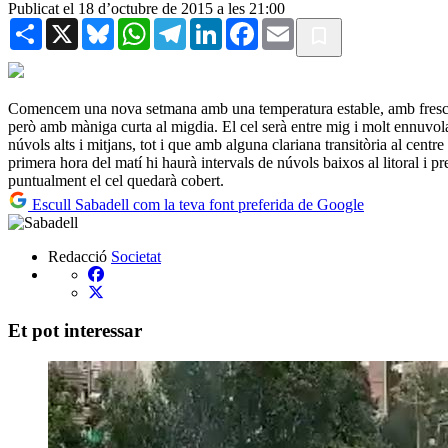
Publicat el 18 d’octubre de 2015 a les 21:00
Share
X
Bluesky
WhatsApp
Telegram
LinkedIn
Facebook
Email
Comencem una nova setmana amb una temperatura estable, amb fresca 
però amb màniga curta al migdia. El cel serà entre mig i molt ennuvol
núvols alts i mitjans, tot i que amb alguna clariana transitòria al centre
primera hora del matí hi haurà intervals de núvols baixos al litoral i pre
puntualment el cel quedarà cobert.
Escull Sabadell com la teva font preferida de Google
Redacció
Societat
Et pot interessar