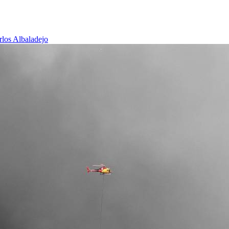
rlos Albaladejo