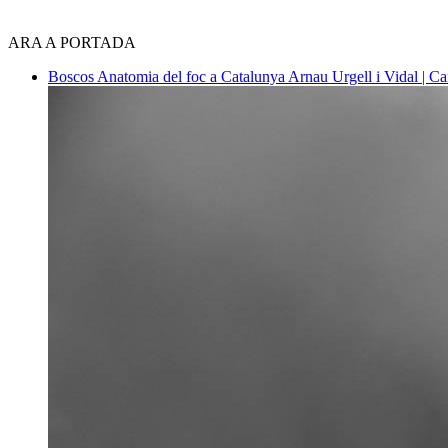
ARA A PORTADA
Boscos
Anatomia del foc a Catalunya
Arnau Urgell i Vidal | Ca