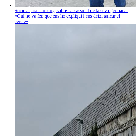
Societat
Joan Jubany, sobre l'assassinat de la seva germana:
«Qui ho va fer, que ens ho expliqui i ens deixi tancar el
cercle»