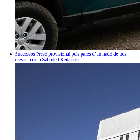
Successos
Presó provisional pels pares d’un nadó de tres
mesos mort a Sabadell
Redacció