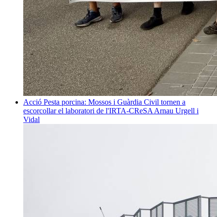
Acció
Pesta porcina: Mossos i Guàrdia Civil tornen a
escorcollar el laboratori de l'IRTA-CReSA
Arnau Urgell i
Vidal