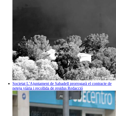
Societat
L'Ajuntament de Sabadell prorrogarà el contracte de
neteja viària i recollida de residus
Redacció