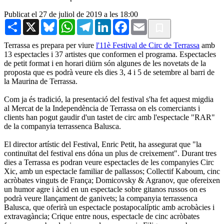
Publicat el 27 de juliol de 2019 a les 18:00
Share
X
Bluesky
WhatsApp
Telegram
LinkedIn
Facebook
Email
Terrassa es prepara per viure
l'11è Festival de Circ de Terrassa
amb
13 espectacles i 37 artistes que conformen el programa. Espectacles
de petit format i en horari diürn són algunes de les novetats de la
proposta que es podrà veure els dies 3, 4 i 5 de setembre al barri de
la Maurina de Terrassa.
Com ja és tradició, la presentació del festival s'ha fet aquest migdia
al Mercat de la Independència de Terrassa on els comerciants i
clients han pogut gaudir d'un tastet de circ amb l'espectacle "RAR"
de la companyia terrassenca Balusca.
El director artístic del Festival, Enric Petit, ha assegurat que "la
continuïtat del festival ens dóna un plus de creixement". Durant tres
dies a Terrassa es podran veure espectacles de les companyies Circ
Xic, amb un espectacle familiar de pallassos;
Collectif
Kaboum
, cinc
acròbates vinguts de França;
Domicovsky
&
Agranov
, que ofereixen
un humor agre i àcid en un espectacle sobre gitanos russos on es
podrà veure llançament de ganivets; la companyia terrassenca
Balusca
, que oferirà un espectacle postapocalíptic amb acrobàcies i
extravagància;
Crique
entre nous, espectacle de cinc acròbates