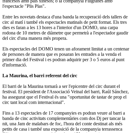
francesos amb pals xinesos; o la companyia Filigranes amb
l'espectacle "
Plis
Plas
".
Entre les novetats destaca d'una banda la recuperació dels tallers de
circ al matí i també els espectacles matinals de petit format. Els tres
dies es faran a les 13 hores a l'interior d'un DOMO, una carpa
rodona de 10 metres de diàmetre que permetrà a l'espectador gaudir
del circ d'una manera més propera.
Els espectacles del DOMO tenen un aforament limitat a un centenar
de persones de manera que es posaran les entrades a la venda el
primer dia del Festival i es podran adquirir per 3 o 5 euros al punt
d'informació.
La Maurina, el barri referent del circ
El barri de la Maurina tornarà a ser l'epicentre del circ durant el
festival. El president de l'Associació Veïnal del barri, Raúl Sánchez,
ha assegurat que el Festival és una "oportunitat de tastar de prop el
circ tant local com internacional".
Fins a 13 espectacles de 17 companyies es podran veure al barri a
banda de cinc activitats complementàries com dos Dj per tancar la
nit, una Jam de malabars de foc, l'hora del conte destinat als més
petits de casa i també una exposició de la companyia terrassenca