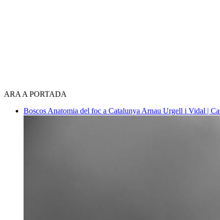
ARA A PORTADA
Boscos
Anatomia del foc a Catalunya
Arnau Urgell i Vidal | Ca