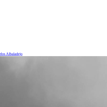
rlos Albaladejo