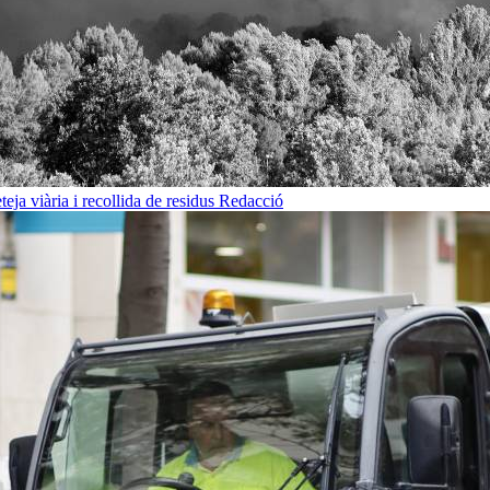
eja viària i recollida de residus
Redacció