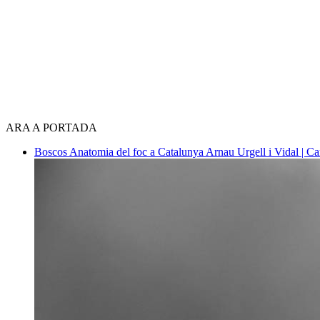
ARA A PORTADA
Boscos
Anatomia del foc a Catalunya
Arnau Urgell i Vidal | Ca