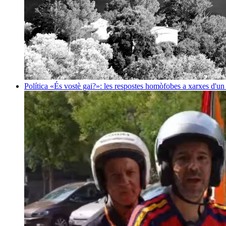
Política
«És vostè gai?»: les respostes homòfobes a xarxes d'u