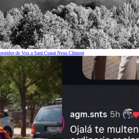
n regidor de Vox a Sant Cugat
Neus Climent