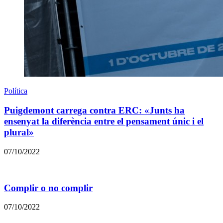
Política
Puigdemont carrega contra ERC: «Junts ha
ensenyat la diferència entre el pensament únic i el
plural»
07/10/2022
Complir o no complir
07/10/2022