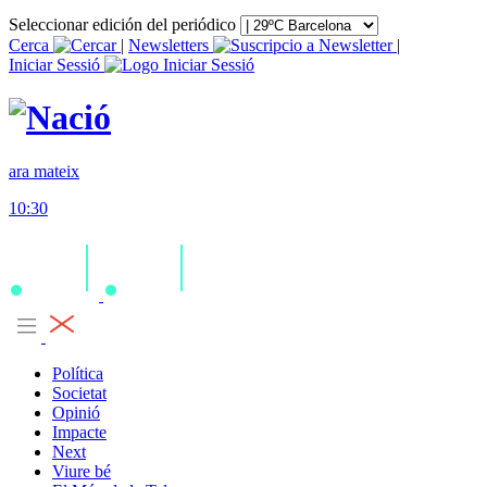
Seleccionar edición del periódico
Cerca
|
Newsletters
|
Iniciar Sessió
ara mateix
10:30
Política
Societat
Opinió
Impacte
Next
Viure bé