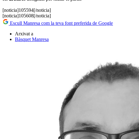
[noticia]105594[/noticia]
[noticia]105608[/noticia]
Escull Manresa com la teva font preferida de Google
Arxivat a
Bàsquet Manresa