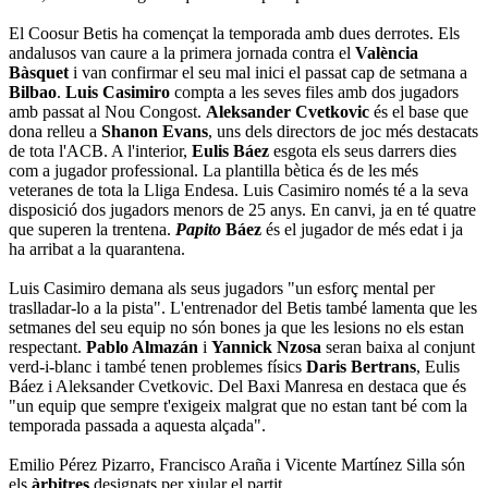
El Coosur Betis ha començat la temporada amb dues derrotes. Els
andalusos van caure a la primera jornada contra el
València
Bàsquet
i van confirmar el seu mal inici el passat cap de setmana a
Bilbao
.
Luis Casimiro
compta a les seves files amb dos jugadors
amb passat al Nou Congost.
Aleksander Cvetkovic
és el base que
dona relleu a
Shanon Evans
, uns dels directors de joc més destacats
de tota l'ACB. A l'interior,
Eulis Báez
esgota els seus darrers dies
com a jugador professional. La plantilla bètica és de les més
veteranes de tota la Lliga Endesa. Luis Casimiro només té a la seva
disposició dos jugadors menors de 25 anys. En canvi, ja en té quatre
que superen la trentena.
Papito
Báez
és el jugador de més edat i ja
ha arribat a la quarantena.
Luis Casimiro demana als seus jugadors "un esforç mental per
traslladar-lo a la pista". L'entrenador del Betis també lamenta que les
setmanes del seu equip no són bones ja que les lesions no els estan
respectant.
Pablo Almazán
i
Yannick Nzosa
seran baixa al conjunt
verd-i-blanc i també tenen problemes físics
Daris Bertrans
, Eulis
Báez i Aleksander Cvetkovic. Del Baxi Manresa en destaca que és
"un equip que sempre t'exigeix malgrat que no estan tant bé com la
temporada passada a aquesta alçada".
Emilio Pérez Pizarro, Francisco Araña i Vicente Martínez Silla són
els
àrbitres
designats per xiular el partit.