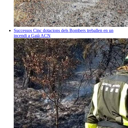
Successos
Cinc dotacions dels Bombers treballen en un
incendi a Gaià
ACN