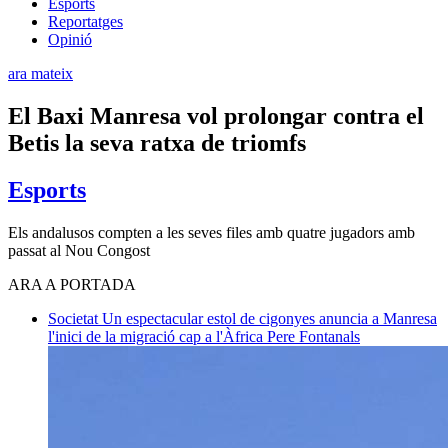
Esports
Reportatges
Opinió
ara mateix
El Baxi Manresa vol prolongar contra el
Betis la seva ratxa de triomfs
Esports
Els andalusos compten a les seves files amb quatre jugadors amb
passat al Nou Congost
ARA A PORTADA
Societat
Un espectacular estol de cigonyes anuncia a Manresa
l'inici de la migració cap a l'Àfrica
Pere Fontanals