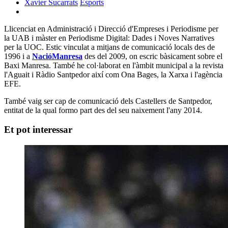
Xavier Sucarrats
Esports
Llicenciat en Administració i Direcció d'Empreses i Periodisme per
la UAB i màster en Periodisme Digital: Dades i Noves Narratives
per la UOC. Estic vinculat a mitjans de comunicació locals des de
1996 i a
NacióManresa
des del 2009, on escric bàsicament sobre el
Baxi Manresa. També he col·laborat en l'àmbit municipal a la revista
l'Aguait i Ràdio Santpedor així com Ona Bages, la Xarxa i l'agència
EFE.
També vaig ser cap de comunicació dels Castellers de Santpedor,
entitat de la qual formo part des del seu naixement l'any 2014.
Et pot interessar