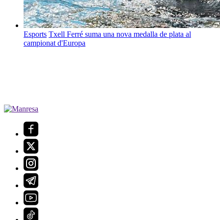
Esports
Txell Ferré suma una nova medalla de plata al
campionat d'Europa