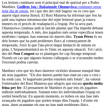
Les lesions continuen sent el principal mal de queixal per a Pedro
Martínez.
Guillem Jou
i
Babatunde Olumuyiwa
continuen sense
tenir dia de retorn
, tot i que des del club bagenc no es creu que
aquest sigui massa llunyà. El Baxi Manresa ha informat que Jou ha
patit una ruptura intramuscular del repte femoral quan ja estava
immers en el procés de readaptació a l'equip. Per la seva part,
Olumuyiwa continua amb la fascitis plantar que l'ha impedit debutar
aquesta temporada. A més, dos jugadors més sense especificar tenen
molèsties i tampoc han entrenat els darrers dies.
Tyson Pérez
és un
dels homes que ha patit problemes físics al començament de
temporada. Això fa que l'ala-pivot tingui limitació de minuts en
pista. L'hispanodominicà no és l'únic en aquesta situació. Tot i això,
des del
Nou Congost
no es plantegen fer cap fitxatge temporal.
Només en cas que algunes lesions s'allarguin o se n'acumulin moltes
l'escenari podria canviar.
Martínez creu que les dues darreres victòries donaran tranquil·litat
als seus jugadors. "Els dos darrers partits han estat un cara o creu i
ha sortit cara. Si haguéssim perdut estaríem més fotuts", ha valorat
l'entrenador del Baxi Manresa que afegeix que encara
queda molta
feina per fer
. El pensament de Martínez és que tots els jugadors
millorin individualment. Sumant totes les individualitats l'equip en
sortirà beneficiat. En aquests moments, es troben en una fase més
avançada els jugadors que porten temps dins l'equip. I d'entre els
nous, duen avantatge els que no han patit problemes físics.