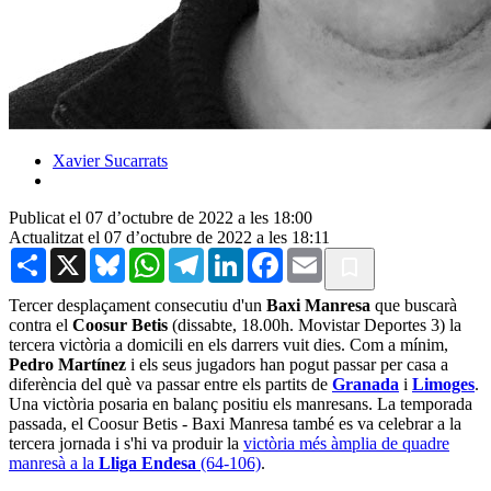
Xavier Sucarrats
Publicat el 07 d’octubre de 2022 a les 18:00
Actualitzat el 07 d’octubre de 2022 a les 18:11
Share
X
Bluesky
WhatsApp
Telegram
LinkedIn
Facebook
Email
Tercer desplaçament consecutiu d'un
Baxi Manresa
que buscarà
contra el
Coosur Betis
(dissabte, 18.00h. Movistar Deportes 3) la
tercera victòria a domicili en els darrers vuit dies. Com a mínim,
Pedro Martínez
i els seus jugadors han pogut passar per casa a
diferència del què va passar entre els partits de
Granada
i
Limoges
.
Una victòria posaria en balanç positiu els manresans. La temporada
passada, el Coosur Betis - Baxi Manresa també es va celebrar a la
tercera jornada i s'hi va produir la
victòria més àmplia de quadre
manresà a la
Lliga Endesa
(64-106)
.