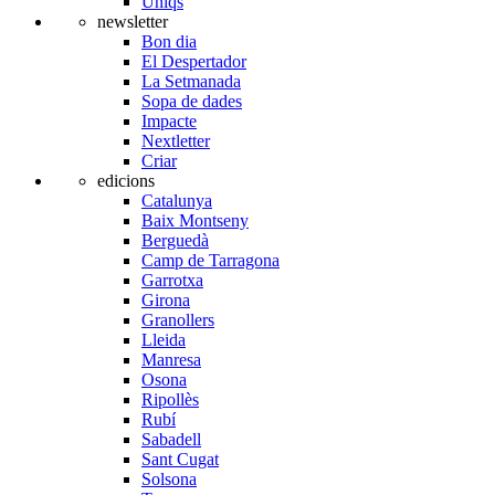
Úniqs
newsletter
Bon dia
El Despertador
La Setmanada
Sopa de dades
Impacte
Nextletter
Criar
edicions
Catalunya
Baix Montseny
Berguedà
Camp de Tarragona
Garrotxa
Girona
Granollers
Lleida
Manresa
Osona
Ripollès
Rubí
Sabadell
Sant Cugat
Solsona