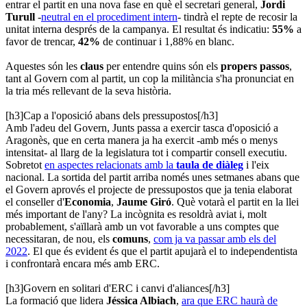
entrar el partit en una nova fase en què el secretari general,
Jordi
Turull
-
neutral en el procediment intern
- tindrà el repte de recosir la
unitat interna després de la campanya. El resultat és indicatiu:
55%
a
favor de trencar,
42%
de continuar i 1,88% en blanc.
Aquestes són les
claus
per entendre quins són els
propers passos
,
tant al Govern com al partit, un cop la militància s'ha pronunciat en
la tria més rellevant de la seva història.
[h3]Cap a l'oposició abans dels pressupostos[/h3]
Amb l'adeu del Govern, Junts passa a exercir tasca d'oposició a
Aragonès, que en certa manera ja ha exercit -amb més o menys
intensitat- al llarg de la legislatura tot i compartir consell executiu.
Sobretot
en aspectes relacionats amb la
taula de diàleg
i l'eix
nacional. La sortida del partit arriba només unes setmanes abans que
el Govern aprovés el projecte de pressupostos que ja tenia elaborat
el conseller d'
Economia
,
Jaume Giró
. Què votarà el partit en la llei
més important de l'any? La incògnita es resoldrà aviat i, molt
probablement, s'aïllarà amb un vot favorable a uns comptes que
necessitaran, de nou, els
comuns
,
com ja va passar amb els del
2022
. El que és evident és que el partit apujarà el to independentista
i confrontarà encara més amb ERC.
[h3]Govern en solitari d'ERC i canvi d'aliances[/h3]
La formació que lidera
Jéssica Albiach
,
ara que ERC haurà de