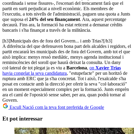
coordinada i sense fissures-, l'escenari del trencament farà que el
partit en surti perjudicat a nivell econòmic. Els membres de
l'executiu, a tots nivells de l'administració, paguen una quota a Junts
que suposa el
24% del seu finançament
. Ara, aquest percentatge
decaurà. Fins ara, la formació ha estat reticent a demanar crèdits
bancaris i s'ha finançat a través de la militància.
[h3]Municipals des de fora del Govern... i amb Trias?[/h3]
A diferència del que defensaven bona part dels alcaldes i regidors, el
partit encararà les municipals des de fora del Govern, amb tot el que
això implica: menys ressò mediàtic, menys agenda institucional i
reminiscències del soroll que haurà deixat la consulta. Un dany
col·lateral de tot plegat ja es viu a
Barcelona
,
on
Xavier Trias
havia congelat la seva candidatura
, "estupefacte" per un horitzó de
ruptura amb ERC que ja s'ha concretat. Tot i això, l'exalcalde s'ha
posat en contacte amb la direcció per oferir la seva "col·laboració"
en un moment especialment complex per la formació. Junts emprèn
ara el camí de l'oposició sense saber, per ara, quan podrà tornar al
Govern.
Escull Nació com la teva font preferida de Google
Et pot interessar