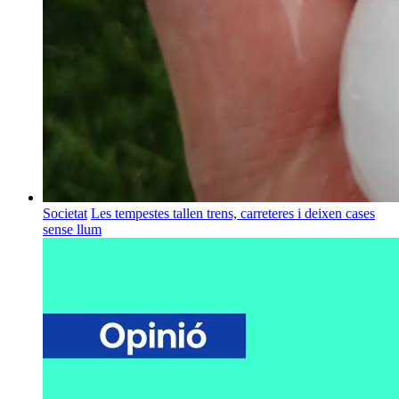
Societat
Les tempestes tallen trens, carreteres i deixen cases
sense llum