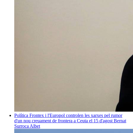
Política
Frontex i l'Europol controlen les xarxes pel rumor
d'un nou creuament de frontera a Ceuta el 15 d'agost
Bernat
Surroca Albet