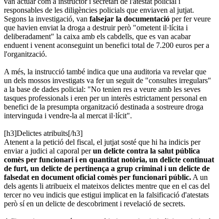
van actuar com a instructor i secretari de l'atestat policial i
responsables de les diligències policials que enviaven al jutjat.
Segons la investigació, van
falsejar la documentació
per fer veure
que havien enviat la droga a destruir però "ometent il·lícita i
deliberadament" la caixa amb els cabdells, que es van acabar
enduent i venent aconseguint un benefici total de 7.200 euros per a
l'organització.
A més, la instrucció també indica que una auditoria va revelar que
un dels mossos investigats va fer un seguit de "consultes irregulars"
a la base de dades policial: "No tenien res a veure amb les seves
tasques professionals i eren per un interès estrictament personal en
benefici de la presumpta organització destinada a sostreure droga
intervinguda i vendre-la al mercat il·lícit".
[h3]Delictes atribuïts[/h3]
Atenent a la petició del fiscal, el jutjat sosté que hi ha indicis per
enviar a judici al caporal per
un delicte contra la salut pública
comès per funcionari i en quantitat notòria, un delicte continuat
de furt, un delicte de pertinença a grup criminal i un delicte de
falsedat en document oficial comès per funcionari públic.
A un
dels agents li atribueix el mateixos delictes mentre que en el cas del
tercer no veu indicis que estigui implicat en la falsificació d'atestats
però sí en un delicte de descobriment i revelació de secrets.