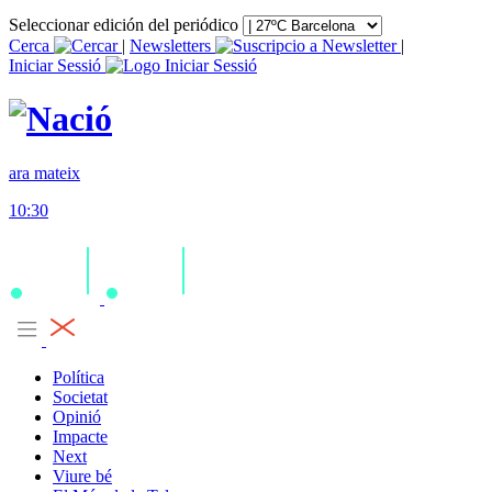
Seleccionar edición del periódico
Cerca
|
Newsletters
|
Iniciar Sessió
ara mateix
10:30
Política
Societat
Opinió
Impacte
Next
Viure bé