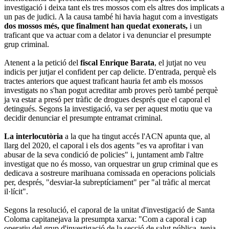
investigació i deixa tant els tres mossos com els altres dos implicats a
un pas de judici. A la causa també hi havia hagut com a investigats
dos mossos més, que finalment han quedat exonerats,
i un
traficant que va actuar com a delator i va denunciar el presumpte
grup criminal.
Atenent a la petició del
fiscal Enrique Barata
, el jutjat no veu
indicis per jutjar el confident per cap delicte. D'entrada, perquè els
tractes anteriors que aquest traficant hauria fet amb els mossos
investigats no s'han pogut acreditar amb proves però també perquè
ja va estar a presó per tràfic de drogues després que el caporal el
detingués. Segons la investigació, va ser per aquest motiu que va
decidir denunciar el presumpte entramat criminal.
La interlocutòria
a la que ha tingut accés l'ACN apunta que, al
llarg del 2020, el caporal i els dos agents "es va aprofitar i van
abusar de la seva condició de policies" i, juntament amb l'altre
investigat que no és mosso, van orquestrar un grup criminal que es
dedicava a sostreure marihuana comissada en operacions policials
per, després, "desviar-la subreptíciament" per "al tràfic al mercat
il·lícit".
Segons la resolució, el caporal de la unitat d'investigació de Santa
Coloma capitanejava la presumpta xarxa: "Com a caporal i cap
operatiu del grup d'investigació de la secció de salut pública, tenia