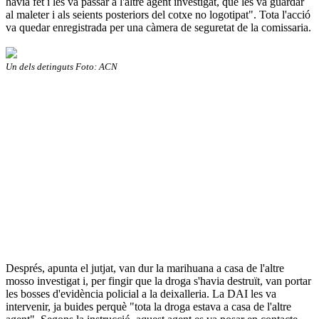
havia fet i les va passar a l'altre agent investigat, que les va guardar
al maleter i als seients posteriors del cotxe no logotipat". Tota l'acció
va quedar enregistrada per una càmera de seguretat de la comissaria.
Un dels detinguts Foto: ACN
Després, apunta el jutjat, van dur la marihuana a casa de l'altre
mosso investigat i, per fingir que la droga s'havia destruït, van portar
les bosses d'evidència policial a la deixalleria. La DAI les va
intervenir, ja buides perquè "tota la droga estava a casa de l'altre