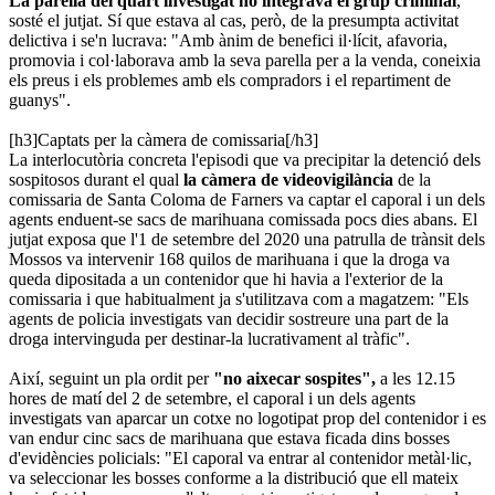
La parella del quart investigat no integrava el grup criminal
,
sosté el jutjat. Sí que estava al cas, però, de la presumpta activitat
delictiva i se'n lucrava: "Amb ànim de benefici il·lícit, afavoria,
promovia i col·laborava amb la seva parella per a la venda, coneixia
els preus i els problemes amb els compradors i el repartiment de
guanys".
[h3]Captats per la càmera de comissaria[/h3]
La interlocutòria concreta l'episodi que va precipitar la detenció dels
sospitosos durant el qual
la càmera de videovigilància
de la
comissaria de Santa Coloma de Farners va captar el caporal i un dels
agents enduent-se sacs de marihuana comissada pocs dies abans. El
jutjat exposa que l'1 de setembre del 2020 una patrulla de trànsit dels
Mossos va intervenir 168 quilos de marihuana i que la droga va
queda dipositada a un contenidor que hi havia a l'exterior de la
comissaria i que habitualment ja s'utilitzava com a magatzem: "Els
agents de policia investigats van decidir sostreure una part de la
droga intervinguda per destinar-la lucrativament al tràfic".
Així, seguint un pla ordit per
"no aixecar sospites",
a les 12.15
hores de matí del 2 de setembre, el caporal i un dels agents
investigats van aparcar un cotxe no logotipat prop del contenidor i es
van endur cinc sacs de marihuana que estava ficada dins bosses
d'evidències policials: "El caporal va entrar al contenidor metàl·lic,
va seleccionar les bosses conforme a la distribució que ell mateix