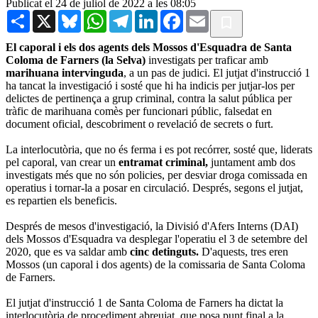
Publicat el 24 de juliol de 2022 a les 08:05
Share
X
Bluesky
WhatsApp
Telegram
LinkedIn
Facebook
Email
El caporal i els dos agents dels Mossos d'Esquadra de Santa
Coloma de Farners (la Selva)
investigats per traficar amb
marihuana intervinguda
, a un pas de judici. El jutjat d'instrucció 1
ha tancat la investigació i sosté que hi ha indicis per jutjar-los per
delictes de pertinença a grup criminal, contra la salut pública per
tràfic de marihuana comès per funcionari públic, falsedat en
document oficial, descobriment o revelació de secrets o furt.
La interlocutòria, que no és ferma i es pot recórrer, sosté que, liderats
pel caporal, van crear un
entramat criminal,
juntament amb dos
investigats més que no són policies, per desviar droga comissada en
operatius i tornar-la a posar en circulació. Després, segons el jutjat,
es repartien els beneficis.
Després de mesos d'investigació, la Divisió d'Afers Interns (DAI)
dels Mossos d'Esquadra va desplegar l'operatiu el 3 de setembre del
2020, que es va saldar amb
cinc detinguts.
D'aquests, tres eren
Mossos (un caporal i dos agents) de la comissaria de Santa Coloma
de Farners.
El jutjat d'instrucció 1 de Santa Coloma de Farners ha dictat la
interlocutòria de procediment abreujat, que posa punt final a la