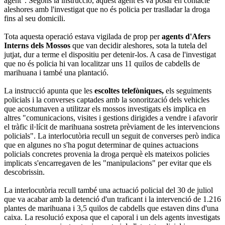
agent". Segons la instrucció, aquest agent es va posar en contacte
aleshores amb l'investigat que no és policia per traslladar la droga
fins al seu domicili.
Tota aquesta operació estava vigilada de prop per
agents d'Afers
Interns dels Mossos
que van decidir aleshores, sota la tutela del
jutjat, dur a terme el dispositiu per detenir-los. A casa de l'investigat
que no és policia hi van localitzar uns 11 quilos de cabdells de
marihuana i també una plantació.
La instrucció apunta que les
escoltes telefòniques,
els seguiments
policials i la converses captades amb la sonorització dels vehicles
que acostumaven a utilitzar els mossos investigats els implica en
altres "comunicacions, visites i gestions dirigides a vendre i afavorir
el tràfic il·lícit de marihuana sostreta prèviament de les intervencions
policials". La interlocutòria recull un seguit de converses però indica
que en algunes no s'ha pogut determinar de quines actuacions
policials concretes provenia la droga perquè els mateixos policies
implicats s'encarregaven de les "manipulacions" per evitar que els
descobrissin.
La interlocutòria recull també una actuació policial del 30 de juliol
que va acabar amb la detenció d'un traficant i la intervenció de 1.216
plantes de marihuana i 3,5 quilos de cabdells que estaven dins d'una
caixa. La resolució exposa que el caporal i un dels agents investigats