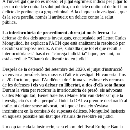
A l'investigat que no és mosso, el jutjat esgrimeix indicis per jutjar-lo
per un delicte contra la salut pública, un delicte continuat de furt i un
delicte de pertinença a grup criminal. A la cinquena investigada, que
és la seva parella, només li atribueix un delicte contra la salut
pública.
La interlocutòria de procediment abreujat no és ferma
. La
defensa de dos dels agents investigats, encapçalada pel lletrat Carles
Monguilod, ha explicat a l'ACN que està analitzant la resolució per
decidir si interposa recurs. A més, subratlla que tot el que recull la
interlocutòria està basat en "càrrega indiciària" i que, per tant, no
està acreditat: "S'haurà de discutir tot en judici".
Després de la detenció del setembre del 2020, el jutjat d'instrucció
va enviar a presó els tres mossos i l'altre investigat. Hi van estar fins
el 20 d'octubre, quan l'Audiència de Girona va estimar els recursos
de les defenses i
els va deixar en llibertat, a dos d'ells sota fiança
.
Durant la vista per recórrer la interlocutòria de presó, els advocats
Carles Monguilod, Benet Salellas i Manel Mir van defensar que la
investigació és nul·la perquè a l'inici la DAI va prendre declaració al
traficant delator sense advocat, tot i que ell mateix s'estava
incriminant en la comissió de suposats delictes. Monguilod insisteix
en aquesta possible nul·litat que s'hauria de resoldre en judici.
Un cop tancada la instrucció, serà el torn del fiscal Enrique Barata