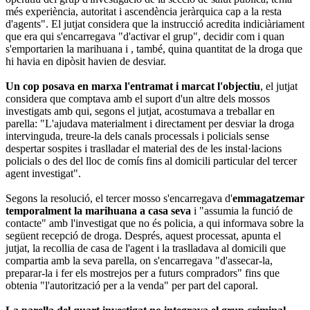
més experiència, autoritat i ascendència jeràrquica cap a la resta
d'agents". El jutjat considera que la instrucció acredita indiciàriament
que era qui s'encarregava "d'activar el grup", decidir com i quan
s'emportarien la marihuana i , també, quina quantitat de la droga que
hi havia en dipòsit havien de desviar.
Un cop posava en marxa l'entramat i marcat l'objectiu
, el jutjat
considera que comptava amb el suport d'un altre dels mossos
investigats amb qui, segons el jutjat, acostumava a treballar en
parella: "L'ajudava materialment i directament per desviar la droga
intervinguda, treure-la dels canals processals i policials sense
despertar sospites i traslladar el material des de les instal·lacions
policials o des del lloc de comís fins al domicili particular del tercer
agent investigat".
Segons la resolució, el tercer mosso s'encarregava d'
emmagatzemar
temporalment la marihuana a casa seva
i "assumia la funció de
contacte" amb l'investigat que no és policia, a qui informava sobre la
següent recepció de droga. Després, aquest processat, apunta el
jutjat, la recollia de casa de l'agent i la traslladava al domicili que
compartia amb la seva parella, on s'encarregava "d'assecar-la,
preparar-la i fer els mostrejos per a futurs compradors" fins que
obtenia "l'autorització per a la venda" per part del caporal.