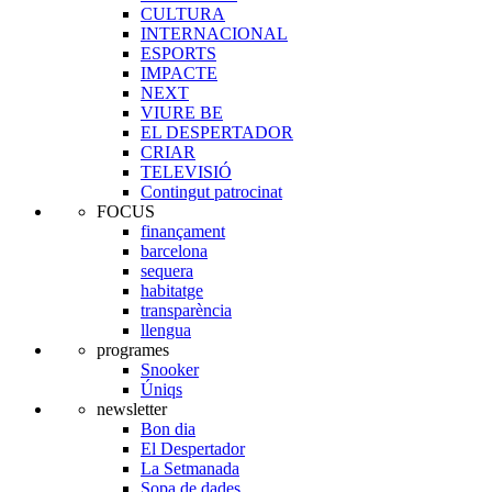
CULTURA
INTERNACIONAL
ESPORTS
IMPACTE
NEXT
VIURE BE
EL DESPERTADOR
CRIAR
TELEVISIÓ
Contingut patrocinat
FOCUS
finançament
barcelona
sequera
habitatge
transparència
llengua
programes
Snooker
Úniqs
newsletter
Bon dia
El Despertador
La Setmanada
Sopa de dades