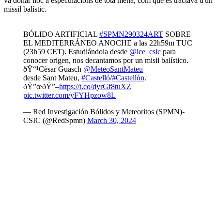
va donar lloc a especulacions de tota mena, com que es tractava d'un
míssil balístic.
BÓLIDO ARTIFICIAL
#SPMN290324ART
SOBRE
EL MEDITERRÁNEO ANOCHE a las 22h59m TUC
(23h59 CET). Estudiándola desde
@ice_csic
para
conocer origen, nos decantamos por un misil balístico.
ðŸ“¹Cèsar Guasch
@MeteoSantMateu
desde Sant Mateu,
#Castelló
/
#Castellón
.
ðŸ”œðŸ”–
https://t.co/dyrGf8tuXZ
pic.twitter.com/yFYHpzow8L
— Red Investigación Bólidos y Meteoritos (SPMN)-
CSIC (@RedSpmn)
March 30, 2024