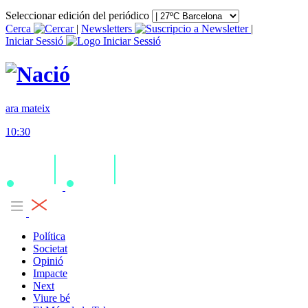
Seleccionar edición del periódico
Cerca
|
Newsletters
|
Iniciar Sessió
ara mateix
10:30
Política
Societat
Opinió
Impacte
Next
Viure bé