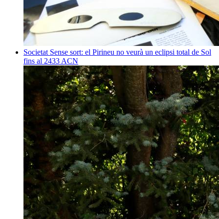
Societat
Sense sort: el Pirineu no veurà un eclipsi total de Sol
fins al 2433
ACN