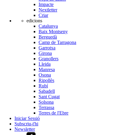
Impacte
Nextletter
Criar
edicions
Catalunya
Baix Montseny
Berguedà
Camp de Tarragona
Garrotxa
Girona
Granollers
Lleida
Manresa
Osona
Ripollès
Rubí
Sabadell
Sant Cugat
Solsona
Terrassa
Terres de l'Ebre
Iniciar Sessió
Subscriu-t'hi
Newsletter