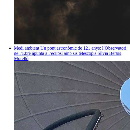
Medi ambient
Un pont astronòmic de 121 anys: l’Observatori
de l’Ebre apunta a l’eclipsi amb sis telescopis
Sílvia Berbís
Morelló