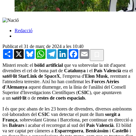
Redacció
Publicat el 31 de març de 2024 a les 10:40
Share
X
Bluesky
WhatsApp
Telegram
LinkedIn
Facebook
Email
Misteri resolt: el
bòlid artificial
que va sobrevolar la nit d'aquest
divendres el cel de bona part de
Catalunya
i el
País Valencià
era el
satèl·lit StarLink de SpaceX
, l'empresa d'
Elon Musk
, reentrant a
l'atmosfera terrestre. Així ho han confirmat les
Forces Aèries
d'Alemanya
aquest diumenge, en la línia de l'anàlisi del Consell
Superior d'Investigacions Científiques (
CSIC
), que apuntaven
a un
satèl·lit
o de
restes de coets espacials
.
I és que poc abans de les 23 hores de divendres, diversos astrònoms
col·laboradors del
CSIC
van detectar el punt de llum
sorgit a
França
, sobrevolant Girona i Barcelona, per continuar en direcció a
les
Balears
i acabar el recorregut al sud del
País Valencià
. El bòlid
va ser captat per càmeres a
Esparreguera
,
Benicàssim
i
Castelló
i