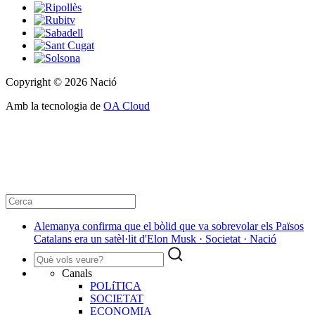
Copyright © 2026 Nació
Amb la tecnologia de
OA Cloud
Alemanya confirma que el bòlid que va sobrevolar els Països
Catalans era un satèl·lit d'Elon Musk · Societat · Nació
Canals
POLíTICA
SOCIETAT
ECONOMIA