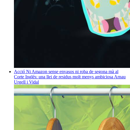
Acció
Ni Amazon sense envasos ni roba de segona mà al
Corte Inglés: una llei de residus molt menys ambiciosa
Arnau
Urgell i Vidal