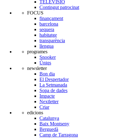
TELEVISIÓ
Contingut patrocinat
FOCUS
finançament
barcelona
sequera
habitatge
transparència
llengua
programes
Snooker
Úniqs
newsletter
Bon dia
El Despertador
La Setmanada
Sopa de dades
Impacte
Nextletter
Criar
edicions
Catalunya
Baix Montseny
Berguedà
Camp de Tarragona