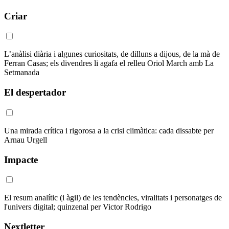
Criar
L’anàlisi diària i algunes curiositats, de dilluns a dijous, de la mà de
Ferran Casas; els divendres li agafa el relleu Oriol March amb La
Setmanada
El despertador
Una mirada crítica i rigorosa a la crisi climàtica: cada dissabte per
Arnau Urgell
Impacte
El resum analític (i àgil) de les tendències, viralitats i personatges de
l'univers digital; quinzenal per Victor Rodrigo
Nextletter