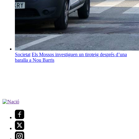
Societat
Els Mossos investiguen un tiroteig després d’una
baralla a Nou Barris