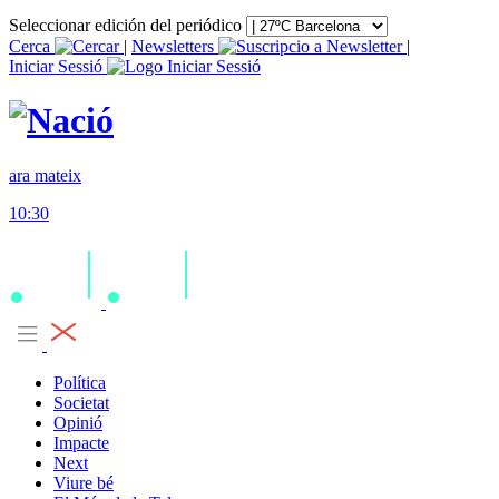
Seleccionar edición del periódico
Cerca
|
Newsletters
|
Iniciar Sessió
ara mateix
10:30
Política
Societat
Opinió
Impacte
Next
Viure bé