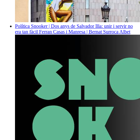
Política
Snooker | Dos anys de Salvador Illa: unir i servir no
era tan fàcil
Ferran Casas i Manresa | Bernat Surroca Albet