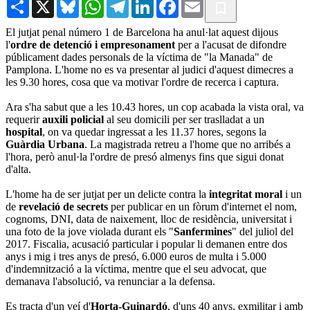
Share
X
Bluesky
WhatsApp
Telegram
LinkedIn
Facebook
Email
El jutjat penal número 1 de Barcelona ha anul·lat aquest dijous
l'
ordre de detenció i empresonament
per a l'acusat de difondre
públicament dades personals de la víctima de "la Manada" de
Pamplona. L'home no es va presentar al judici d'aquest dimecres a
les 9.30 hores, cosa que va motivar l'ordre de recerca i captura.
Ara s'ha sabut que a les 10.43 hores, un cop acabada la vista oral, va
requerir
auxili policial
al seu domicili per ser traslladat a un
hospital
, on va quedar ingressat a les 11.37 hores, segons la
Guàrdia Urbana
. La magistrada retreu a l'home que no arribés a
l'hora, però anul·la l'ordre de presó almenys fins que sigui donat
d'alta.
L'home ha de ser jutjat per un delicte contra la
integritat moral
i un
de
revelació de secrets
per publicar en un fòrum d'internet el nom,
cognoms, DNI, data de naixement, lloc de residència, universitat i
una foto de la jove violada durant els "
Sanfermines
" del juliol del
2017. Fiscalia, acusació particular i popular li demanen entre dos
anys i mig i tres anys de presó, 6.000 euros de multa i 5.000
d'indemnització a la víctima, mentre que el seu advocat, que
demanava l'absolució, va renunciar a la defensa.
Es tracta d'un veí d'
Horta-Guinardó
, d'uns 40 anys, exmilitar i amb