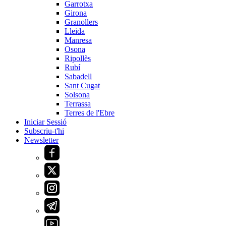
Garrotxa
Girona
Granollers
Lleida
Manresa
Osona
Ripollès
Rubí
Sabadell
Sant Cugat
Solsona
Terrassa
Terres de l'Ebre
Iniciar Sessió
Subscriu-t'hi
Newsletter