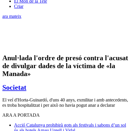
El Món de la Tele
Criar
ara mateix
Anul·lada l'ordre de presó contra l'acusat
de divulgar dades de la víctima de «la
Manada»
Societat
El veí d'Horta-Guinardó, d'uns 40 anys, exmilitar i amb antecedents,
es troba hospitalitzat i per això no havia pogut anar a declarar
ARA A PORTADA
Acció
Catalunya prohibirà gots als festivals i sabons d’un sol
ús als hotels
Arnau Urgell i Vidal