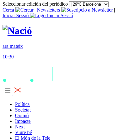
Seleccionar edición del periódico
Cerca
|
Newsletters
|
Iniciar Sessió
ara mateix
10:30
Política
Societat
Opinió
Impacte
Next
Viure bé
El Món de la Tele