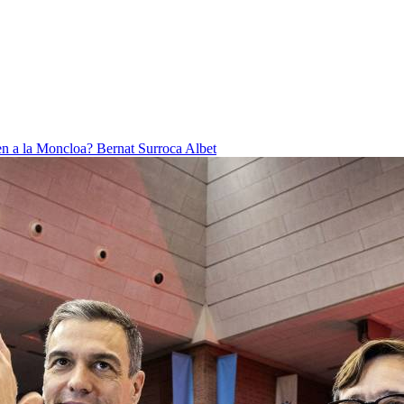
ben a la Moncloa?
Bernat Surroca Albet