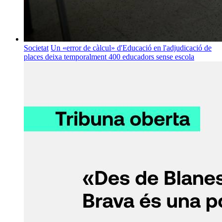
Societat
Un «error de càlcul» d'Educació en l'adjudicació de
places deixa temporalment 400 educadors sense escola