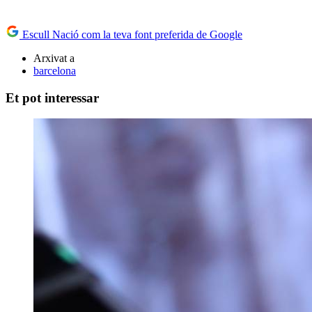
Escull Nació com la teva font preferida de Google
Arxivat a
barcelona
Et pot interessar