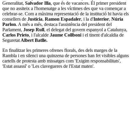
Generalitat,
Salvador Illa
, que és de vacances. Él primer president
que no assiteix a l'homenatge a les víctimes des que va començar a
celebrar-se. Com a màxima representació de la institució hi havia els
consellers de
Justícia
,
Ramon Espadaler
, i la d'
Interior
,
Núria
Parlon
. A més a més, destaca l'assistència del president del
Parlament,
Josep Rull
, el delegat del govern espanyol a Catalunya,
Carlos Prieto
, i l'alcalde
Jaume Collboni
i el tinent d'alcaldia de
Seguretat
Albert Batlle.
En finalitzar les primeres ofrenes florals, des dels marges de la
Rambla i en silenci una quinzena de persones han fet visibles alguns
cartells de protesta amb missatges com 'Exigim responsabilitats',
'Estat assassí' o 'Les clavegueres de l'Estat maten'.