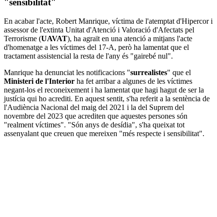
"sensibilitat"
En acabar l'acte, Robert Manrique, víctima de l'atemptat d'Hipercor i
assessor de l'extinta Unitat d'Atenció i Valoració d'Afectats pel
Terrorisme (
UAVAT
), ha agraït en una atenció a mitjans l'acte
d'homenatge a les víctimes del 17-A, però ha lamentat que el
tractament assistencial la resta de l'any és "gairebé nul".
Manrique ha denunciat les notificacions "
surrealistes
" que el
Ministeri de l'Interior
ha fet arribar a algunes de les víctimes
negant-los el reconeixement i ha lamentat que hagi hagut de ser la
justícia qui ho acrediti. En aquest sentit, s'ha referit a la sentència de
l'Audiència Nacional del maig del 2021 i la del Suprem del
novembre del 2023 que acrediten que aquestes persones són
"realment víctimes". "Són anys de desídia", s'ha queixat tot
assenyalant que creuen que mereixen "més respecte i sensibilitat".