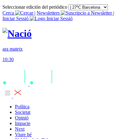
Seleccionar edición del periódico
Cerca
|
Newsletters
|
Iniciar Sessió
ara mateix
10:30
Política
Societat
Opinió
Impacte
Next
Viure bé