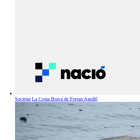
Societat
La Costa Brava de Ferran Agulló