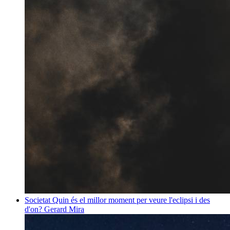
Societat
Quin és el millor moment per veure l'eclipsi i des
d'on?
Gerard Mira