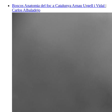
Boscos
Anatomia del foc a Catalunya
Arnau Urgell i Vidal |
Carlos Albaladejo