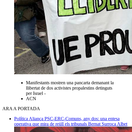
Manifestants mostren una pancarta demanant la
llibertat de dos activistes propalestins detinguts
per Israel -
ACN
ARA A PORTADA
Política
Aliança PSC-ERC-Comuns, any dos: una entesa
operativa que mira de reüll els tribunals
Bernat Surroca Albet