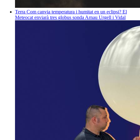
Terra
Com canvia temperatura i humitat en un eclipsi? El
Meteocat enviarà tres globus sonda
Arnau Urgell i Vidal