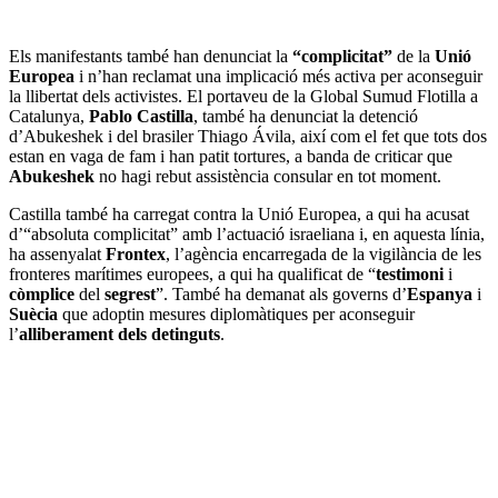
Els manifestants també han denunciat la
“complicitat”
de la
Unió
Europea
i n’han reclamat una implicació més activa per aconseguir
la llibertat dels activistes. El portaveu de la Global Sumud Flotilla a
Catalunya,
Pablo
Castilla
, també ha denunciat la detenció
d’Abukeshek i del brasiler Thiago Ávila, així com el fet que tots dos
estan en vaga de fam i han patit tortures, a banda de criticar que
Abukeshek
no hagi rebut assistència consular en tot moment.
Castilla també ha carregat contra la Unió Europea, a qui ha acusat
d’“absoluta complicitat” amb l’actuació israeliana i, en aquesta línia,
ha assenyalat
Frontex
, l’agència encarregada de la vigilància de les
fronteres marítimes europees, a qui ha qualificat de “
testimoni
i
còmplice
del
segrest
”. També ha demanat als governs d’
Espanya
i
Suècia
que adoptin mesures diplomàtiques per aconseguir
l’
alliberament dels detinguts
.