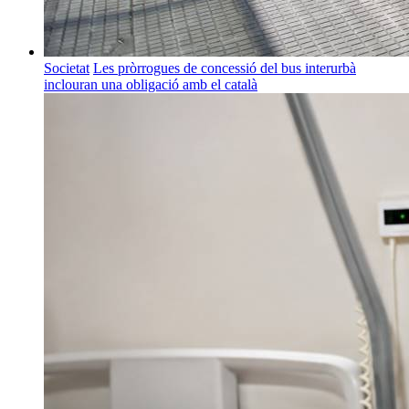
Societat
Les pròrrogues de concessió del bus interurbà
inclouran una obligació amb el català