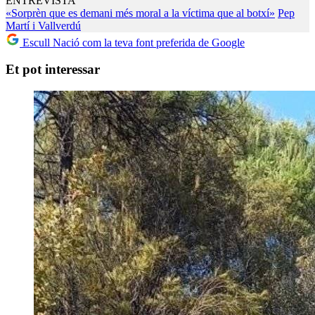
ENTREVISTA
«Sorprèn que es demani més moral a la víctima que al botxí»
Pep
Martí i Vallverdú
Escull Nació com la teva font preferida de Google
Et pot interessar