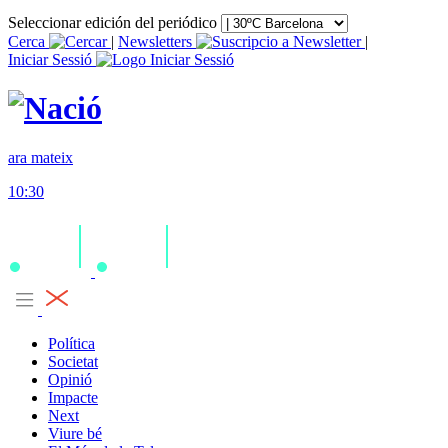
Seleccionar edición del periódico
Cerca
|
Newsletters
|
Iniciar Sessió
ara mateix
10:30
Política
Societat
Opinió
Impacte
Next
Viure bé