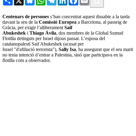
Centenars de persones
s’han concentrat aquest dissabte a la tarda
davant la seu de la
Comissió Europea
a Barcelona, al passeig de
Gràcia, per exigir l’alliberament
Saif
Abukeshek
i
Thiago
Ávila
, dos membres de la Global Sumud
Flotilla detinguts per Israel dijous passat. L’esposa del
catalanopalestí Saif Abukeshek (acusat per
Israel "d'afiliació terrorista"),
Sally
Isa
, ha assegurat que el seu marit
no tenia intenció d’entrar a Palestina, sinó que participava en la
flotilla com a observador.