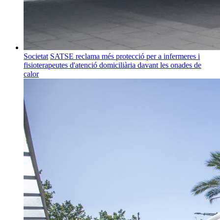
Societat
SATSE reclama més protecció per a infermeres i
fisioterapeutes d'atenció domiciliària davant les onades de
calor