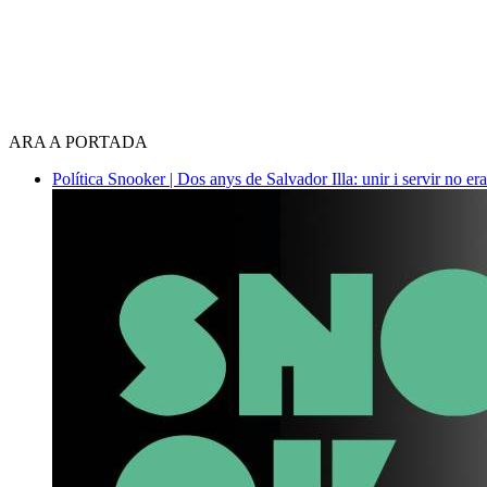
ARA A PORTADA
Política
Snooker | Dos anys de Salvador Illa: unir i servir no era