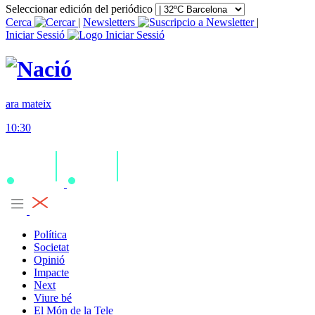
Seleccionar edición del periódico
Cerca
|
Newsletters
|
Iniciar Sessió
ara mateix
10:30
Política
Societat
Opinió
Impacte
Next
Viure bé
El Món de la Tele