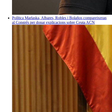
Política
Marlaska, Albares, Robles i Bolaños compareixeran
al Congrés per donar explicacions sobre Ceuta
ACN