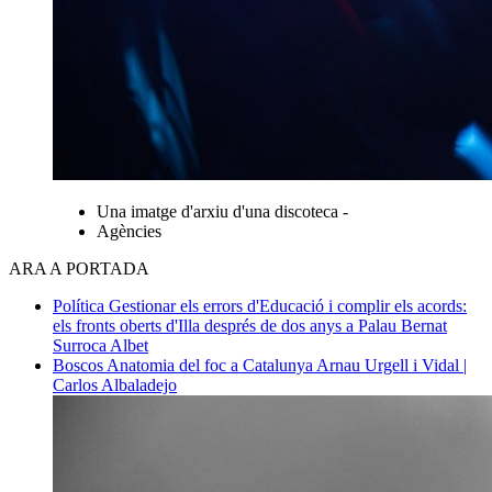
Una imatge d'arxiu d'una discoteca -
Agències
ARA A PORTADA
Política
Gestionar els errors d'Educació i complir els acords:
els fronts oberts d'Illa després de dos anys a Palau
Bernat
Surroca Albet
Boscos
Anatomia del foc a Catalunya
Arnau Urgell i Vidal |
Carlos Albaladejo