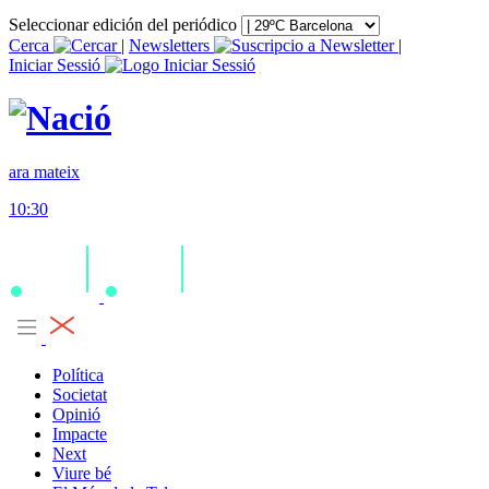
Seleccionar edición del periódico
Cerca
|
Newsletters
|
Iniciar Sessió
ara mateix
10:30
Política
Societat
Opinió
Impacte
Next
Viure bé