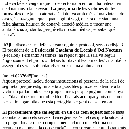
trobava bé els vaig dir que no volia tornar a entrar", ha reiterat, en
declaracions a la televisió.
La jove, una de les víctimes de les
punxades
que ja han aterrat a Catalunya amb més d'una vintena de
casos, ha assegurat que "quan algú hi vagi, encara que sigui una
falsa alarma, haurien de donar-li atenció mèdica o trucar una
ambulància, ajudar-la, perquè ells no són mèdics per saber què
passa".
[h3]La discoteca es defensa: van seguir el protocol, segons ells[/h3]
El president de la
Federació Catalana de Locals d'Oci Nocturn
(Fecalon), Fernando Martínez, ha replicat que la sala va seguir
"rigorosament el protocol del sector davant les burxades", i també ha
assegurat es van sol·licitar els serveis d'una ambulància.
[noticia]237645[/noticia]
Aquest protocol inclou donar instruccions al personal de la sala i de
seguretat perquè estiguin alerta a possibles punxades, atendre a la
víctima i parlar amb el seu grup d'amics perquè puguin acompanyar-
la i "davant del menor dubte identificar als acompanyants de la noia
per tenir la garantia que està protegida per gent del seu entorn".
El procediment que cal seguir en un cas com aquest
també insta
a contactar amb els serveis d'emergències "en el cas que la situació
no pugui donar-se per completament aclarida o la víctima no
recupera plenament la consciència" i a conservar els enregistraments