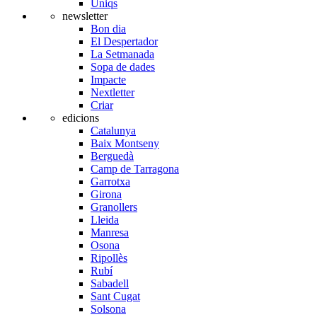
Úniqs
newsletter
Bon dia
El Despertador
La Setmanada
Sopa de dades
Impacte
Nextletter
Criar
edicions
Catalunya
Baix Montseny
Berguedà
Camp de Tarragona
Garrotxa
Girona
Granollers
Lleida
Manresa
Osona
Ripollès
Rubí
Sabadell
Sant Cugat
Solsona