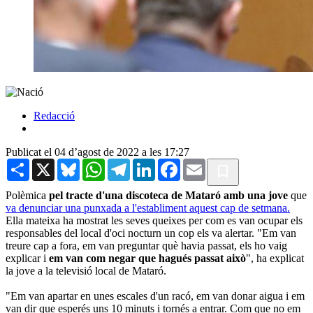
Redacció
Publicat el 04 d’agost de 2022 a les 17:27
Share
X
Bluesky
WhatsApp
Telegram
LinkedIn
Facebook
Email
Polèmica
pel tracte d'una discoteca de Mataró amb una jove
que
va denunciar una punxada a l'establiment aquest cap de setmana.
Ella mateixa ha mostrat les seves queixes per com es van ocupar els
responsables del local d'oci nocturn un cop els va alertar. "Em van
treure cap a fora, em van preguntar què havia passat, els ho vaig
explicar i
em van com negar que hagués passat això
", ha explicat
la jove a la televisió local de Mataró.
"Em van apartar en unes escales d'un racó, em van donar aigua i em
van dir que esperés uns 10 minuts i tornés a entrar. Com que no em