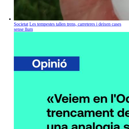
Societat
Les tempestes tallen trens, carreteres i deixen cases
sense llum