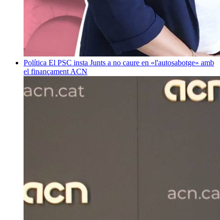
Política
El PSC insta Junts a no caure en «l'autosabotge» amb
el finançament
ACN