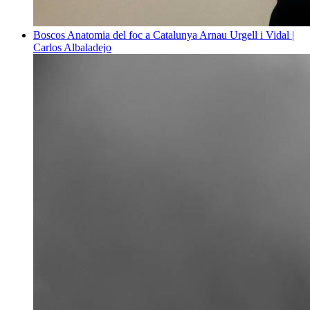
Boscos
Anatomia del foc a Catalunya
Arnau Urgell i Vidal |
Carlos Albaladejo