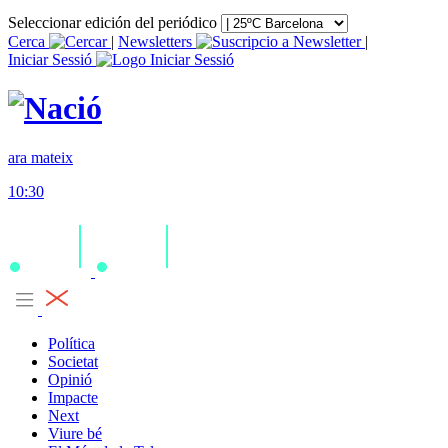
Seleccionar edición del periódico
Cerca
|
Newsletters
|
Iniciar Sessió
ara mateix
10:30
Política
Societat
Opinió
Impacte
Next
Viure bé