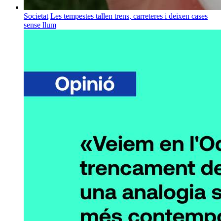
Societat
Les tempestes tallen trens, carreteres i deixen cases
sense llum