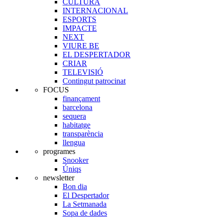
CULTURA
INTERNACIONAL
ESPORTS
IMPACTE
NEXT
VIURE BE
EL DESPERTADOR
CRIAR
TELEVISIÓ
Contingut patrocinat
FOCUS
finançament
barcelona
sequera
habitatge
transparència
llengua
programes
Snooker
Úniqs
newsletter
Bon dia
El Despertador
La Setmanada
Sopa de dades