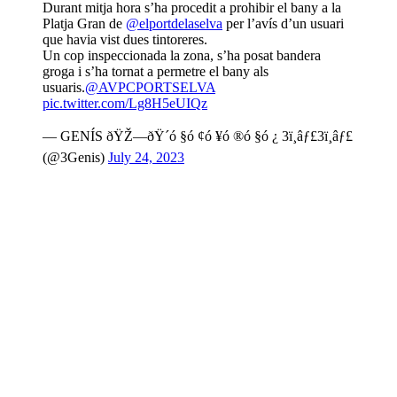
Durant mitja hora s’ha procedit a prohibir el bany a la
Platja Gran de
@elportdelaselva
per l’avís d’un usuari
que havia vist dues tintoreres.
Un cop inspeccionada la zona, s’ha posat bandera
groga i s’ha tornat a permetre el bany als
usuaris.
@AVPCPORTSELVA
pic.twitter.com/Lg8H5eUIQz
— GENÍS ðŸŽ—ðŸ´ó §ó ¢ó ¥ó ®ó §ó ¿ 3ï¸âƒ£3ï¸âƒ£
(@3Genis)
July 24, 2023