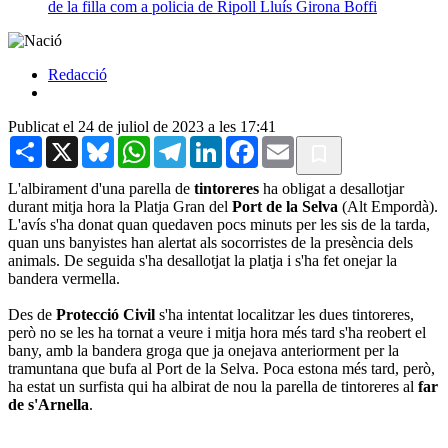
de la filla com a policia de Ripoll
Lluís Girona Boffi
Redacció
Publicat el 24 de juliol de 2023 a les 17:41
Share
X
Bluesky
WhatsApp
Telegram
LinkedIn
Facebook
Email
L'albirament d'una parella de
tintoreres
ha obligat a desallotjar
durant mitja hora la Platja Gran del
Port de la Selva
(Alt Empordà).
L'avís s'ha donat quan quedaven pocs minuts per les sis de la tarda,
quan uns banyistes han alertat als socorristes de la presència dels
animals. De seguida s'ha desallotjat la platja i s'ha fet onejar la
bandera vermella.
Des de
Protecció
Civil
s'ha intentat localitzar les dues tintoreres,
però no se les ha tornat a veure i mitja hora més tard s'ha reobert el
bany, amb la bandera groga que ja onejava anteriorment per la
tramuntana que bufa al Port de la Selva. Poca estona més tard, però,
ha estat un surfista qui ha albirat de nou la parella de tintoreres al
far
de s'Arnella
.