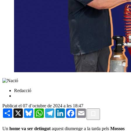
Redacció
Publicat el 07 d’octubre de 2024 a les 18:47
Share
X
Bluesky
WhatsApp
Telegram
LinkedIn
Facebook
Email
Un
home va ser detingut
aquest diumenge a la tarda pels
Mossos