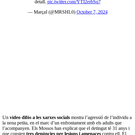
detall.
pic.twitter.com/YTI2erbSq7
— MarçaI (@MRSHL0)
October 7, 2024
Un
vídeo difós a les xarxes socials
mostra l’agressió de l’individu a
la nena petita, en el marc d’un enfrontament amb els adults que
l’acompanyen. Els Mossos han explicat que el detingut té 31 anys i
que consten
tres denúncies per lesions i amenaces
contra ell. El