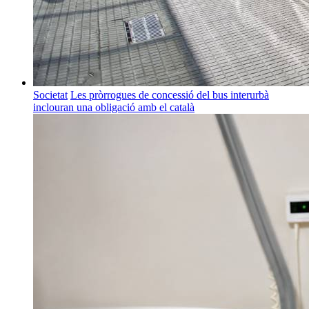
Societat
Les pròrrogues de concessió del bus interurbà
inclouran una obligació amb el català