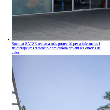
Societat
SATSE reclama més protecció per a infermeres i
fisioterapeutes d'atenció domiciliària davant les onades de
calor