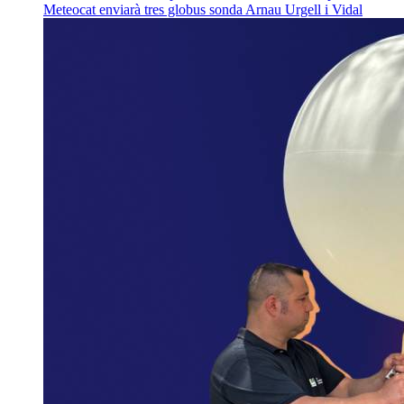
Meteocat enviarà tres globus sonda
Arnau Urgell i Vidal