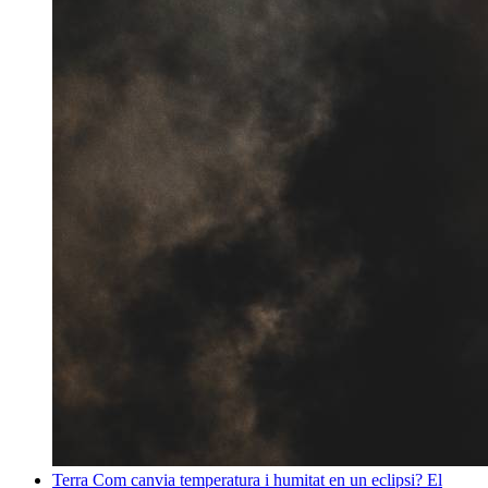
Terra
Com canvia temperatura i humitat en un eclipsi? El