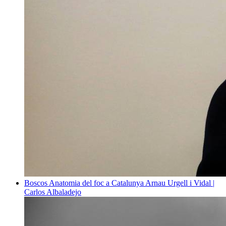
Boscos
Anatomia del foc a Catalunya
Arnau Urgell i Vidal |
Carlos Albaladejo