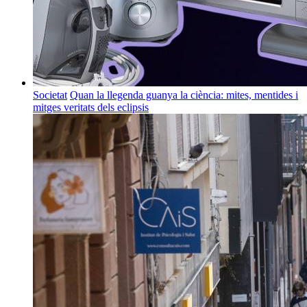
Societat
Quan la llegenda guanya la ciència: mites, mentides i
mitges veritats dels eclipsis