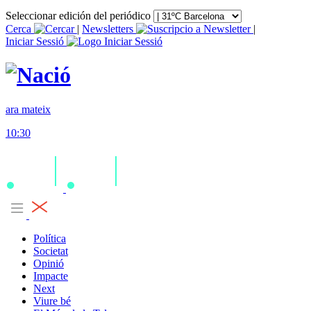
Seleccionar edición del periódico
Cerca
|
Newsletters
|
Iniciar Sessió
ara mateix
10:30
Política
Societat
Opinió
Impacte
Next
Viure bé