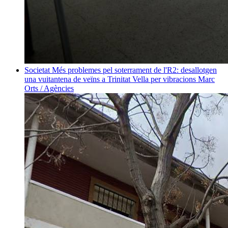
Societat
Més problemes pel soterrament de l'R2: desallotgen
una vuitantena de veïns a Trinitat Vella per vibracions
Marc
Orts / Agències