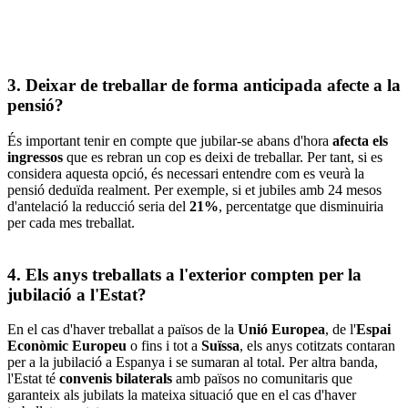
3. Deixar de treballar de forma anticipada afecte a la
pensió?
És important tenir en compte que jubilar-se abans d'hora
afecta els
ingressos
que es rebran un cop es deixi de treballar. Per tant, si es
considera aquesta opció, és necessari entendre com es veurà la
pensió deduïda realment. Per exemple, si et jubiles amb 24 mesos
d'antelació la reducció seria del
21%
, percentatge que disminuiria
per cada mes treballat.
4. Els anys treballats a l'exterior compten per la
jubilació a l'Estat?
En el cas d'haver treballat a països de la
Unió Europea
, de l'
Espai
Econòmic Europeu
o fins i tot a
Suïssa
, els anys cotitzats contaran
per a la jubilació a Espanya i se sumaran al total. Per altra banda,
l'Estat té
convenis bilaterals
amb països no comunitaris que
garanteix als jubilats la mateixa situació que en el cas d'haver