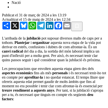
Nació
Publicat el 31 de març de 2024 a les 13:19
Actualitzat el 15 de maig de 2024 a les 12:34
Share
X
Bluesky
WhatsApp
Telegram
LinkedIn
Facebook
Email
L'arribada de la
jubilació
pot suposar diversos malts de caps per a
tothom.
Plantejar
i
organitzar
aquesta nova etapa de la vida pot
derivar en estrès, confusions i dubtes de com afrontar-la. És un
canvi radical
del dia a dia, la sortida del món laboral implica un
punt d'inflexió per a molta gent. Per això, és necessari tenir clar
quins passos seguir i què considerar quan la jubilació és pròxima.
Les preocupacions que envolten aquesta etapa giren des dels
aspectes econòmics
fins als més
personals
i és necessari tenir-ho tot
en compte per
aprofitar-la
i no quedar estancat. El temps lliure que
ofereix aquesta edat permet gaudir de molts àmbits que fins al
moment no era possible i tenir clar com afrontar-la és essencial per
treure rendiment a aquests anys
. Per tant, si la jubilació s'apropa
per a tu, és necessari que tinguis en compte els següents
deu
factors
: