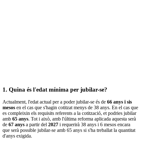
1. Quina és l'edat mínima per jubilar-se?
Actualment, l'edat actual per a poder jubilar-se és de
66 anys i sis
mesos
en el cas que s'hagin cotitzat menys de 38 anys. En el cas que
es compleixin els requisits referents a la cotització, et podries jubilar
amb
65 anys
. Tot i això, amb l'última reforma aplicada aquesta serà
de
67 anys
a partir del
2027
i requerirà 38 anys i 6 mesos encara
que serà possible jubilar-se amb 65 anys si s'ha treballat la quantitat
d'anys exigida.