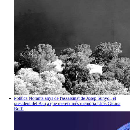
Política
Noranta anys de l'assassinat de Josep Sunyol, el
president del Barça que mereix més memòria
Lluís Girona
Boffi