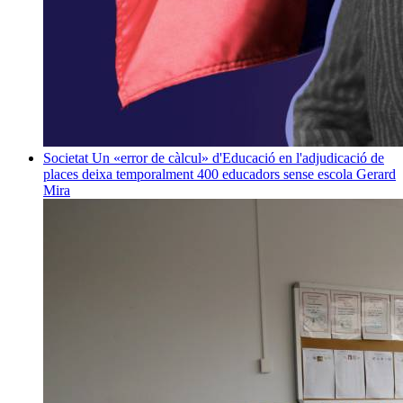
Societat
Un «error de càlcul» d'Educació en l'adjudicació de
places deixa temporalment 400 educadors sense escola
Gerard
Mira