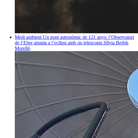
Medi ambient
Un pont astronòmic de 121 anys: l’Observatori
de l’Ebre apunta a l’eclipsi amb sis telescopis
Sílvia Berbís
Morelló