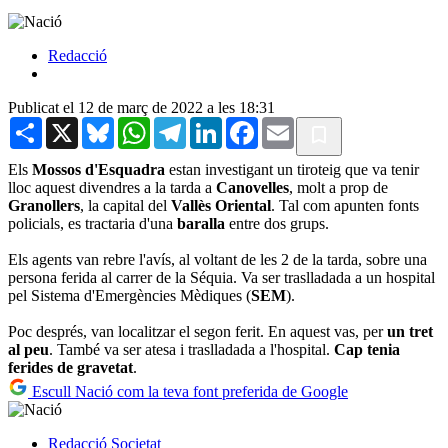
Redacció
Publicat el 12 de març de 2022 a les 18:31
Share
X
Bluesky
WhatsApp
Telegram
LinkedIn
Facebook
Email
Els
Mossos d'Esquadra
estan investigant un tiroteig que va tenir
lloc aquest divendres a la tarda a
Canovelles
, molt a prop de
Granollers
, la capital del
Vallès Oriental
. Tal com apunten fonts
policials, es tractaria d'una
baralla
entre dos grups.
Els agents van rebre l'avís, al voltant de les 2 de la tarda, sobre una
persona ferida al carrer de la Séquia. Va ser traslladada a un hospital
pel Sistema d'Emergències Mèdiques (
SEM
).
Poc després, van localitzar el segon ferit. En aquest vas, per
un tret
al peu
. També va ser atesa i traslladada a l'hospital.
Cap tenia
ferides de gravetat
.
Escull Nació com la teva font preferida de Google
Redacció
Societat