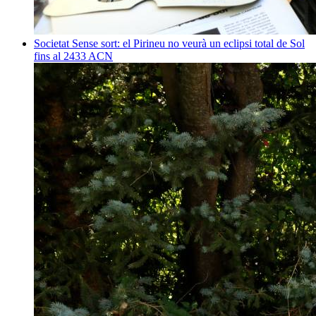
Societat
Sense sort: el Pirineu no veurà un eclipsi total de Sol
fins al 2433
ACN