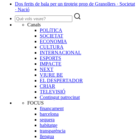
Dos ferits de bala per un tiroteig prop de Granollers · Societat
· Nació
Canals
POLíTICA
SOCIETAT
ECONOMIA
CULTURA
INTERNACIONAL
ESPORTS
IMPACTE
NEXT
VIURE BE
EL DESPERTADOR
CRIAR
TELEVISIÓ
Contingut patrocinat
FOCUS
finançament
barcelona
sequera
habitatge
transparència
llengua