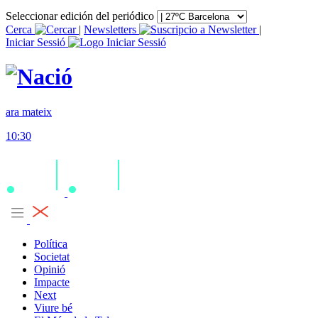
Seleccionar edición del periódico
Cerca
|
Newsletters
|
Iniciar Sessió
ara mateix
10:30
Política
Societat
Opinió
Impacte
Next
Viure bé