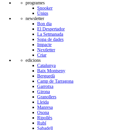
programes
Snooker
Úniqs
newsletter
Bon dia
El Despertador
La Setmanada
Sopa de dades
Impacte
Nextletter
Criar
edicions
Catalunya
Baix Montseny
Berguedà
Camp de Tarragona
Garrotxa
Girona
Granollers
Lleida
Manresa
Osona
Ripollès
Rubí
Sabadell