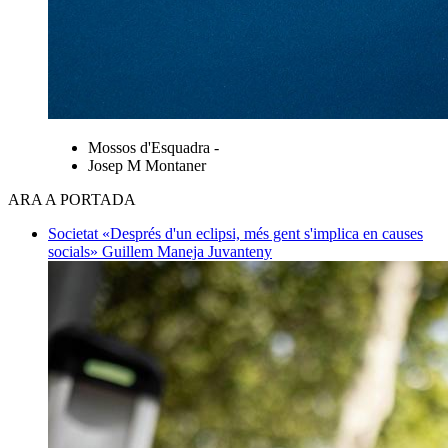
Mossos d'Esquadra -
Josep M Montaner
ARA A PORTADA
Societat
«Després d'un eclipsi, més gent s'implica en causes
socials»
Guillem Maneja Juvanteny