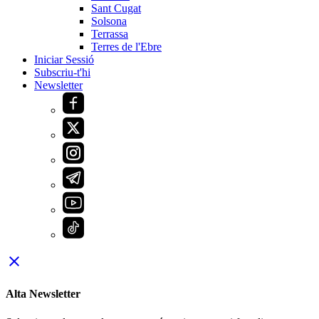
Sant Cugat
Solsona
Terrassa
Terres de l'Ebre
Iniciar Sessió
Subscriu-t'hi
Newsletter
close
Alta Newsletter