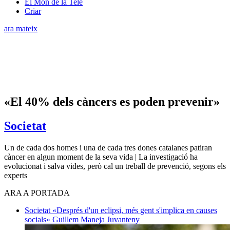
El Món de la Tele
Criar
ara mateix
«El 40% dels càncers es poden prevenir»
Societat
Un de cada dos homes i una de cada tres dones catalanes patiran
càncer en algun moment de la seva vida | La investigació ha
evolucionat i salva vides, però cal un treball de prevenció, segons els
experts
ARA A PORTADA
Societat
«Després d'un eclipsi, més gent s'implica en causes
socials»
Guillem Maneja Juvanteny