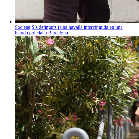
Societat
Sis detinguts i una navalla intervinguda en una
batuda policial a Barcelona