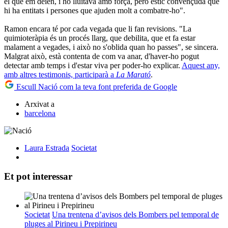
el que em deien, i ho lluitava amb força, però estic convençuda que
hi ha entitats i persones que ajuden molt a combatre-ho".
Ramon encara té por cada vegada que li fan revisions. "La
quimioteràpia és un procés llarg, que debilita, que et fa estar
malament a vegades, i això no s'oblida quan ho passes", se sincera.
Malgrat això, està contenta de com va anar, d'haver-ho pogut
detectar amb temps i d'estar viva per poder-ho explicar.
Aquest any,
amb altres testimonis, participarà a
La Marató
.
Escull Nació com la teva font preferida de Google
Arxivat a
barcelona
Laura Estrada
Societat
Et pot interessar
Societat
Una trentena d’avisos dels Bombers pel temporal de
pluges al Pirineu i Prepirineu