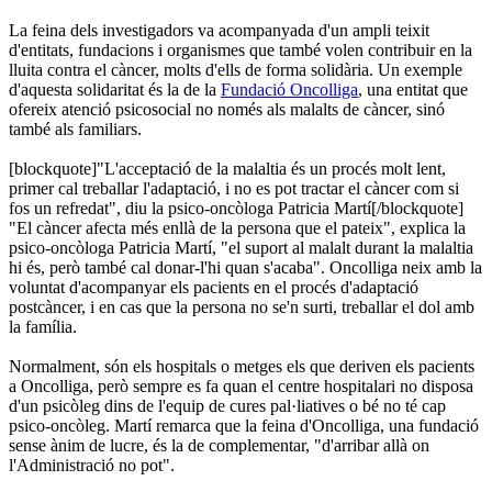
La feina dels investigadors va acompanyada d'un ampli teixit
d'entitats, fundacions i organismes que també volen contribuir en la
lluita contra el càncer, molts d'ells de forma solidària. Un exemple
d'aquesta solidaritat és la de la
Fundació Oncolliga
, una entitat que
ofereix atenció psicosocial no només als malalts de càncer, sinó
també als familiars.
[blockquote]"L'acceptació de la malaltia és un procés molt lent,
primer cal treballar l'adaptació, i no es pot tractar el càncer com si
fos un refredat", diu la psico-oncòloga Patricia Martí[/blockquote]
"El càncer afecta més enllà de la persona que el pateix", explica la
psico-oncòloga Patricia Martí, "el suport al malalt durant la malaltia
hi és, però també cal donar-l'hi quan s'acaba". Oncolliga neix amb la
voluntat d'acompanyar els pacients en el procés d'adaptació
postcàncer, i en cas que la persona no se'n surti, treballar el dol amb
la família.
Normalment, són els hospitals o metges els que deriven els pacients
a Oncolliga, però sempre es fa quan el centre hospitalari no disposa
d'un psicòleg dins de l'equip de cures pal·liatives o bé no té cap
psico-oncòleg. Martí remarca que la feina d'Oncolliga, una fundació
sense ànim de lucre, és la de complementar, "d'arribar allà on
l'Administració no pot".