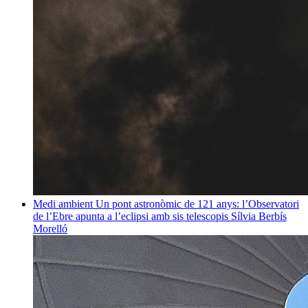
Medi ambient
Un pont astronòmic de 121 anys: l’Observatori
de l’Ebre apunta a l’eclipsi amb sis telescopis
Sílvia Berbís
Morelló