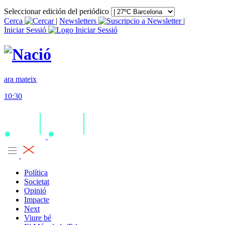
Seleccionar edición del periódico
Cerca
|
Newsletters
|
Iniciar Sessió
ara mateix
10:30
Política
Societat
Opinió
Impacte
Next
Viure bé