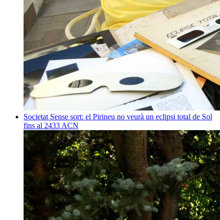
Societat
Sense sort: el Pirineu no veurà un eclipsi total de Sol
fins al 2433
ACN