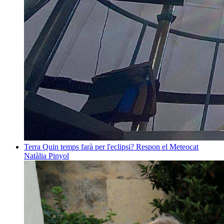
Terra
Quin temps farà per l'eclipsi? Respon el Meteocat
Natàlia Pinyol