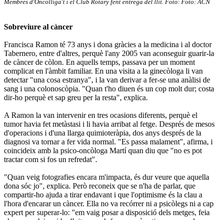
Membres d'Oncolliga't i el Club Rotary fent entrega del llit. Foto: Foto: ACN
Sobreviure al càncer
Francisca Ramon té 73 anys i dona gràcies a la medicina i al doctor
Tabernero, entre d'altres, perquè l'any 2005 van aconseguir guarir-la
de càncer de còlon. En aquells temps, passava per un moment
complicat en l'àmbit familiar. En una visita a la ginecòloga li van
detectar "una cosa estranya", i la van derivar a fer-se una anàlisi de
sang i una colonoscòpia. "Quan t'ho diuen és un cop molt dur; costa
dir-ho perquè et sap greu per la resta", explica.
A Ramon la van intervenir en tres ocasions diferents, perquè el
tumor havia fet metàstasi i li havia arribat al fetge. Després de mesos
d'operacions i d'una llarga quimioteràpia, dos anys després de la
diagnosi va tornar a fer vida normal. "Es passa malament", afirma, i
coincideix amb la psico-oncòloga Martí quan diu que "no es pot
tractar com si fos un refredat".
"Quan veig fotografies encara m'impacta, és dur veure que aquella
dona sóc jo", explica. Però reconeix que se n'ha de parlar, que
compartir-ho ajuda a tirar endavant i que l'optimisme és la clau a
l'hora d'encarar un càncer. Ella no va recórrer ni a psicòlegs ni a cap
expert per superar-lo: "em vaig posar a disposició dels metges, feia