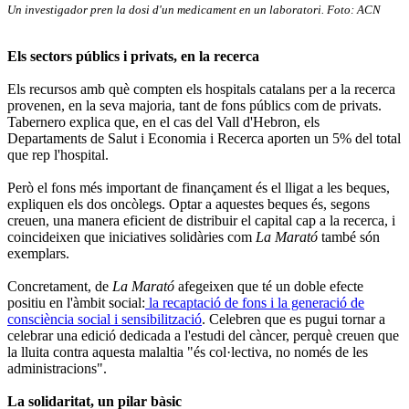
Un investigador pren la dosi d'un medicament en un laboratori. Foto: ACN
Els sectors públics i privats, en la recerca
Els recursos amb què compten els hospitals catalans per a la recerca
provenen, en la seva majoria, tant de fons públics com de privats.
Tabernero explica que, en el cas del Vall d'Hebron, els
Departaments de Salut i Economia i Recerca aporten un 5% del total
que rep l'hospital.
Però el fons més important de finançament és el lligat a les beques,
expliquen els dos oncòlegs. Optar a aquestes beques és, segons
creuen, una manera eficient de distribuir el capital cap a la recerca, i
coincideixen que iniciatives solidàries com
La Marató
també són
exemplars.
Concretament, de
La Marató
afegeixen que té un doble efecte
positiu en l'àmbit social:
la recaptació de fons i la generació de
consciència social i sensibilització
. Celebren que es pugui tornar a
celebrar una edició dedicada a l'estudi del càncer, perquè creuen que
la lluita contra aquesta malaltia "és col·lectiva, no només de les
administracions".
La solidaritat, un pilar bàsic