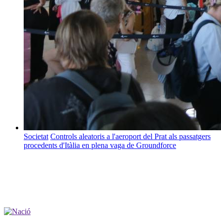
Societat
Controls aleatoris a l'aeroport del Prat als passatgers
procedents d'Itàlia en plena vaga de Groundforce