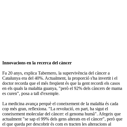
Innovacions en la recerca del càncer
Fa 20 anys, explica Tabernero, la supervivència del càncer a
Catalunya era del 40%. Actualment, la proporció s'ha invertit i el
doctor recorda que el més freqüent és que la gent recordi els casos
en els quals la malaltia guanya, "però el 92% dels càncers de mama
es curen", posa a tall d'exemple.
La medicina avança perquè el coneixement de la malaltia és cada
cop més gran, reflexiona. "La revolució, en part, ha sigut el
coneixement molecular del càncer: el genoma humà". Afegeix que
actualment "se sap el 99% dels gens alterats en el càncer", però que
el que queda per descobrir és com es tracten les alteracions al