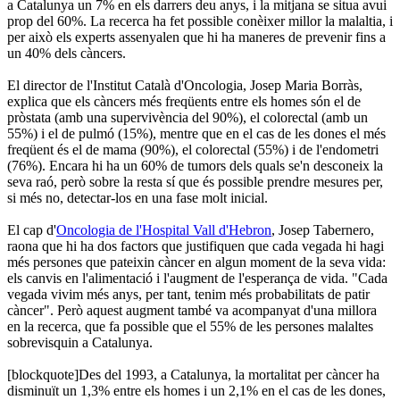
a Catalunya un 7% en els darrers deu anys, i la mitjana se situa avui
prop del 60%. La recerca ha fet possible conèixer millor la malaltia, i
per això els experts assenyalen que hi ha maneres de prevenir fins a
un 40% dels càncers.
El director de l'Institut Català d'Oncologia, Josep Maria Borràs,
explica que els càncers més freqüents entre els homes són el de
pròstata (amb una supervivència del 90%), el colorectal (amb un
55%) i el de pulmó (15%), mentre que en el cas de les dones el més
freqüent és el de mama (90%), el colorectal (55%) i de l'endometri
(76%). Encara hi ha un 60% de tumors dels quals se'n desconeix la
seva raó, però sobre la resta sí que és possible prendre mesures per,
si més no, detectar-los en una fase molt inicial.
El cap d'
Oncologia de l'Hospital Vall d'Hebron
, Josep Tabernero,
raona que hi ha dos factors que justifiquen que cada vegada hi hagi
més persones que pateixin càncer en algun moment de la seva vida:
els canvis en l'alimentació i l'augment de l'esperança de vida. "Cada
vegada vivim més anys, per tant, tenim més probabilitats de patir
càncer". Però aquest augment també va acompanyat d'una millora
en la recerca, que fa possible que el 55% de les persones malaltes
sobrevisquin a Catalunya.
[blockquote]Des del 1993, a Catalunya, la mortalitat per càncer ha
disminuït un 1,3% entre els homes i un 2,1% en el cas de les dones,