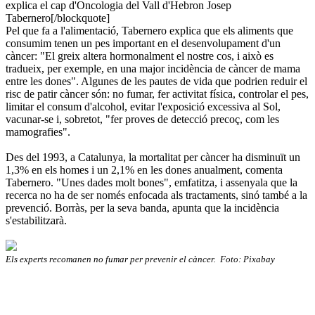
explica el cap d'Oncologia del Vall d'Hebron Josep
Tabernero[/blockquote]
Pel que fa a l'alimentació, Tabernero explica que els aliments que
consumim tenen un pes important en el desenvolupament d'un
càncer: "El greix altera hormonalment el nostre cos, i això es
tradueix, per exemple, en una major incidència de càncer de mama
entre les dones". Algunes de les pautes de vida que podrien reduir el
risc de patir càncer són: no fumar, fer activitat física, controlar el pes,
limitar el consum d'alcohol, evitar l'exposició excessiva al Sol,
vacunar-se i, sobretot, "fer proves de detecció precoç, com les
mamografies".
Des del 1993, a Catalunya, la mortalitat per càncer ha disminuït un
1,3% en els homes i un 2,1% en les dones anualment, comenta
Tabernero. "Unes dades molt bones", emfatitza, i assenyala que la
recerca no ha de ser només enfocada als tractaments, sinó també a la
prevenció. Borràs, per la seva banda, apunta que la incidència
s'estabilitzarà.
Els experts recomanen no fumar per prevenir el càncer. Foto: Pixabay