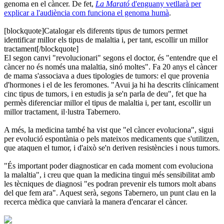
genoma en el càncer. De fet,
La Marató
d'enguany vetllarà per
explicar a l'audiència com funciona el genoma humà
.
[blockquote]Catalogar els diferents tipus de tumors permet
identificar millor els tipus de malaltia i, per tant, escollir un millor
tractament[/blockquote]
El segon canvi "revolucionari" segons el doctor, és "entendre que el
càncer no és només una malaltia, sinó moltes". Fa 20 anys el càncer
de mama s'associava a dues tipologies de tumors: el que provenia
d'hormones i el de les feromones. "Avui ja hi ha descrits clínicament
cinc tipus de tumors, i en estudis ja se'n parla de deu", fet que ha
permès diferenciar millor el tipus de malaltia i, per tant, escollir un
millor tractament, il·lustra Tabernero.
A més, la medicina també ha vist que "el càncer evoluciona", sigui
per evolució espontània o pels mateixos medicaments que s'utilitzen,
que ataquen el tumor, i d'això se'n deriven resistències i nous tumors.
"És important poder diagnosticar en cada moment com evoluciona
la malaltia", i creu que quan la medicina tingui més sensibilitat amb
les tècniques de diagnosi "es podran prevenir els tumors molt abans
del que fem ara". Aquest serà, segons Tabernero, un punt clau en la
recerca mèdica que canviarà la manera d'encarar el càncer.