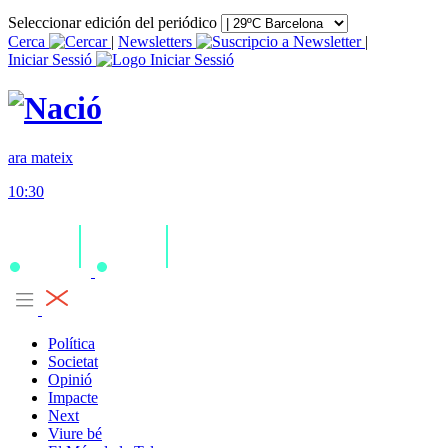
Seleccionar edición del periódico
Cerca
|
Newsletters
|
Iniciar Sessió
ara mateix
10:30
Política
Societat
Opinió
Impacte
Next
Viure bé