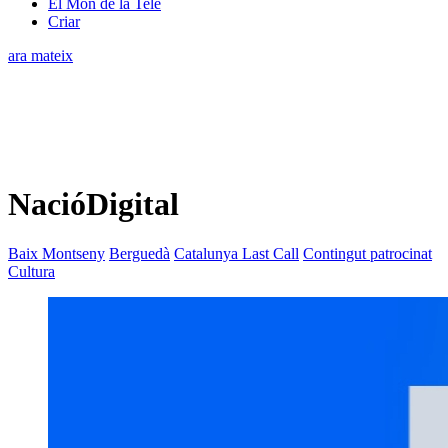
El Món de la Tele
Criar
ara mateix
NacióDigital
Baix Montseny
Berguedà
Catalunya Last Call
Contingut patrocinat
Cultura