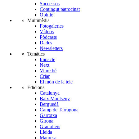
Successos
Contingut patrocinat
Opinió
Multimèdia
Fotogaleries
Vídeos
Pòdcasts
Dades
Newsletters
Temàtics
Impacte
Next
Viure bé
Criar
El món de la tele
Edicions
Catalunya
Baix Montseny
Berguedà
Camp de Tarragona
Garrotxa
Girona
Granollers
Lleida
Manresa