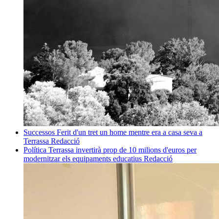
Successos
Ferit d'un tret un home mentre era a casa seva a
Terrassa
Redacció
Política
Terrassa invertirà prop de 10 milions d'euros per
modernitzar els equipaments educatius
Redacció