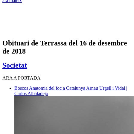
ara mateix
Obituari de Terrassa del 16 de desembre
de 2018
Societat
ARA A PORTADA
Boscos
Anatomia del foc a Catalunya
Arnau Urgell i Vidal |
Carlos Albaladejo