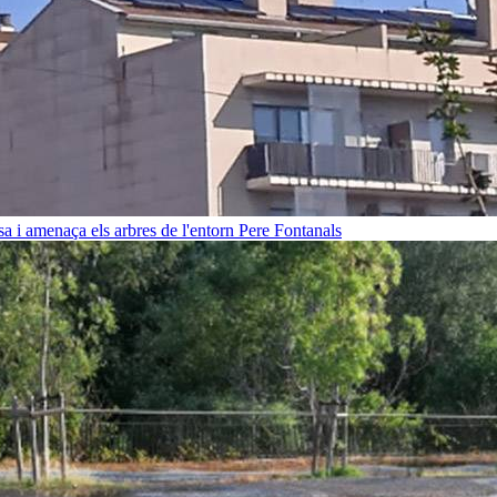
sa i amenaça els arbres de l'entorn
Pere Fontanals