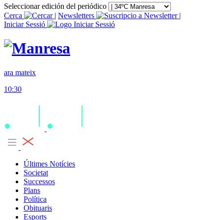
Seleccionar edición del periódico
Cerca
|
Newsletters
|
Iniciar Sessió
ara mateix
10:30
Últimes Notícies
Societat
Successos
Plans
Política
Obituaris
Esports