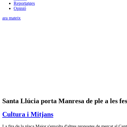
Reportatges
Opinió
ara mateix
Santa Llúcia porta Manresa de ple a les fe
Cultura i Mitjans
La fira de la plaça Major s'envolta d'altres propostes de mercat al Cent