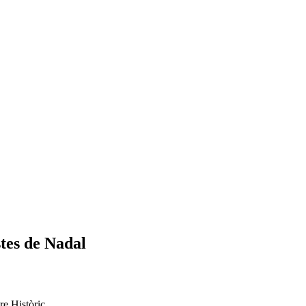
stes de Nadal
re Històric