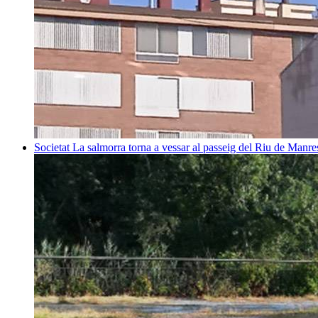
Societat
La salmorra torna a vessar al passeig del Riu de Manre