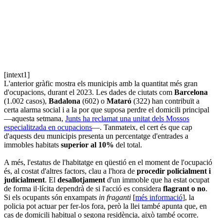
[intext1]
L'anterior gràfic mostra els municipis amb la quantitat més gran
d'ocupacions, durant el 2023. Les dades de ciutats com
Barcelona
(1.002 casos),
Badalona
(602) o
Mataró
(322) han contribuït a
certa alarma social i a la por que suposa perdre el domicili principal
—aquesta setmana,
Junts ha reclamat una unitat dels Mossos
especialitzada en ocupacions
—. Tanmateix, el cert és que cap
d'aquests deu municipis presenta un percentatge d'entrades a
immobles habitats
superior al 10%
del total.
A més, l'estatus de l'habitatge en qüestió en el moment de l'ocupació
és, al costat d'altres factors, clau a l'hora de
procedir policialment i
judicialment
. El
desallotjament
d'un immoble que ha estat ocupat
de forma il·lícita dependrà de si l'acció es considera
flagrant o no
.
Si els ocupants són enxampats
in fraganti
[
més informació
], la
policia pot actuar per fer-los fora, però la llei també apunta que, en
cas de domicili habitual o segona residència, això també ocorre.