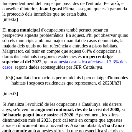
Independentment del temps que passi des de l'entrada. Per això, el
conseller d'Interior,
Joan Ignasi Elen
a, assegura que està garantida
la protecció dels immobles que no estan buits.
[intext2]
El
mapa municipal
d'ocupacions també permet posar en
perspectiva aquesta problemàtica. En aquest, s'hi pot observar quins
són els municipis amb una major quantitat de casos denunciats, la
majoria dels quals no fan referència a entrades a pisos habitats.
Malgrat tot, cal tenir en compte que aquest 6,4% d'ocupacions a
domicilis habituals i segones residències és
un percentatge
superior al del 2022
, quan
aquesta casuística afectava al 2,3% dels
casos
, segons dades aconseguides per
SER Catalunya
.
[h3]Quantitat d'ocupacions per municipis i percentatge d'immobles
habitats i segones residències que representen, el 2023[/h3]
[intext3]
Si s'analitza l'evolució de les ocupacions a Catalunya, els darrers
anys, se'n veu un
augment continuat, des de la crisi del 2008, si
bé hauria pogut tocar sostre el 2020
. Aparentment, les xifres
disminueixen més el 2023, però cal tenir en compte que aquestes
abracen únicament fins a novembre. Això no obstant,
s'ha d'anar
amb compte
amb aquestes xifres, ja que no especifica si el pis es