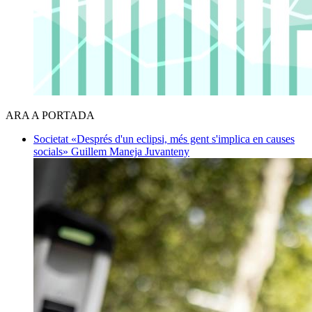
ARA A PORTADA
Societat
«Després d'un eclipsi, més gent s'implica en causes
socials»
Guillem Maneja Juvanteny