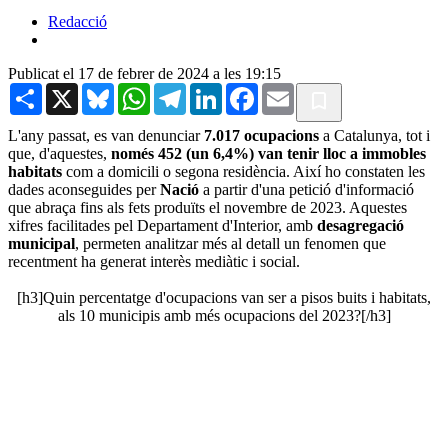
Redacció
Publicat el 17 de febrer de 2024 a les 19:15
Share
X
Bluesky
WhatsApp
Telegram
LinkedIn
Facebook
Email
L'any passat, es van denunciar
7.017 ocupacions
a Catalunya, tot i
que, d'aquestes,
només 452 (un 6,4%) van tenir lloc a immobles
habitats
com a domicili o segona residència. Així ho constaten les
dades aconseguides per
Nació
a partir d'una petició d'informació
que abraça fins als fets produïts el novembre de 2023. Aquestes
xifres facilitades pel Departament d'Interior, amb
desagregació
municipal
, permeten analitzar més al detall un fenomen que
recentment ha generat interès mediàtic i social.
[h3]Quin percentatge d'ocupacions van ser a pisos buits i habitats,
als 10 municipis amb més ocupacions del 2023?[/h3]