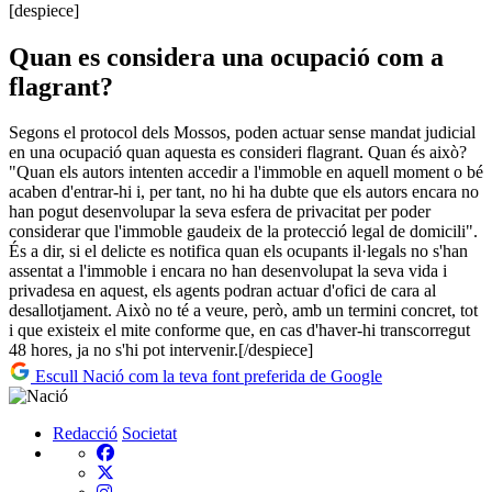
[despiece]
Quan es considera una ocupació com a
flagrant?
Segons el protocol dels Mossos, poden actuar sense mandat judicial
en una ocupació quan aquesta es consideri flagrant. Quan és això?
"Quan els autors intenten accedir a l'immoble en aquell moment o bé
acaben d'entrar-hi i, per tant, no hi ha dubte que els autors encara no
han pogut desenvolupar la seva esfera de privacitat per poder
considerar que l'immoble gaudeix de la protecció legal de domicili".
És a dir, si el delicte es notifica quan els ocupants il·legals no s'han
assentat a l'immoble i encara no han desenvolupat la seva vida i
privadesa en aquest, els agents podran actuar d'ofici de cara al
desallotjament. Això no té a veure, però, amb un termini concret, tot
i que existeix el mite conforme que, en cas d'haver-hi transcorregut
48 hores, ja no s'hi pot intervenir.[/despiece]
Escull Nació com la teva font preferida de Google
Redacció
Societat