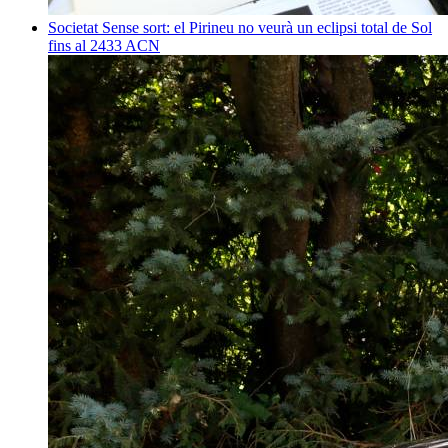
Societat
Sense sort: el Pirineu no veurà un eclipsi total de Sol
fins al 2433
ACN