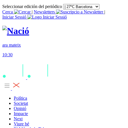
Seleccionar edición del periódico
Cerca
|
Newsletters
|
Iniciar Sessió
ara mateix
10:30
Política
Societat
Opinió
Impacte
Next
Viure bé