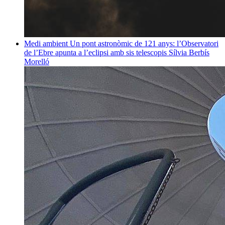
Medi ambient
Un pont astronòmic de 121 anys: l’Observatori
de l’Ebre apunta a l’eclipsi amb sis telescopis
Sílvia Berbís
Morelló