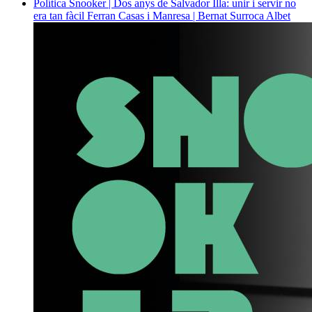
Política
Snooker | Dos anys de Salvador Illa: unir i servir no
era tan fàcil
Ferran Casas i Manresa | Bernat Surroca Albet