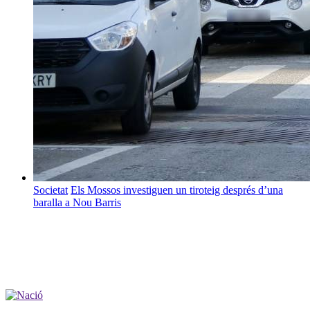
Societat
Els Mossos investiguen un tiroteig després d’una
baralla a Nou Barris