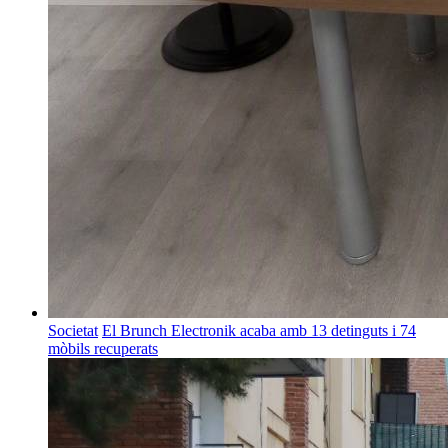
Societat
El Brunch Electronik acaba amb 13 detinguts i 74
mòbils recuperats