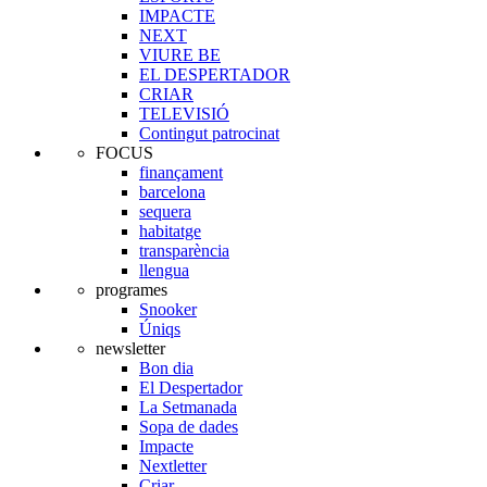
IMPACTE
NEXT
VIURE BE
EL DESPERTADOR
CRIAR
TELEVISIÓ
Contingut patrocinat
FOCUS
finançament
barcelona
sequera
habitatge
transparència
llengua
programes
Snooker
Úniqs
newsletter
Bon dia
El Despertador
La Setmanada
Sopa de dades
Impacte
Nextletter
Criar