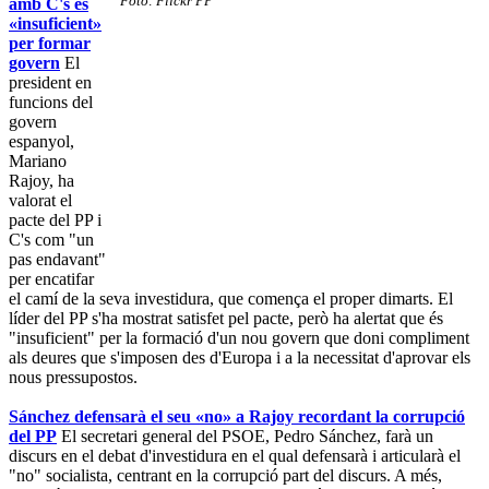
Foto: Flickr PP
amb C's és
«insuficient»
per formar
govern
El
president en
funcions del
govern
espanyol,
Mariano
Rajoy, ha
valorat el
pacte del PP i
C's com "un
pas endavant"
per encatifar
el camí de la seva investidura, que comença el proper dimarts. El
líder del PP s'ha mostrat satisfet pel pacte, però ha alertat que és
"insuficient" per la formació d'un nou govern que doni compliment
als deures que s'imposen des d'Europa i a la necessitat d'aprovar els
nous pressupostos.
Sánchez defensarà el seu «no» a Rajoy recordant la corrupció
del PP
El secretari general del PSOE, Pedro Sánchez, farà un
discurs en el debat d'investidura en el qual defensarà i articularà el
"no" socialista, centrant en la corrupció part del discurs. A més,