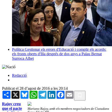
Política
Gestionar els errors d'Educació i complir els acords:
els fronts oberts d'Illa després de dos anys a Palau
Bernat
Surroca Albet
Redacció
Publicat el 28 d’agost de 2016 a les 20:14
Share
X
Bluesky
WhatsApp
Telegram
LinkedIn
Facebook
Email
Rajoy creu
que el pacte
Mariano Rajoy, amb els membres negociadors de Ciutadans