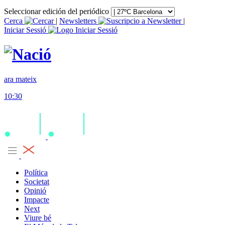
Seleccionar edición del periódico
Cerca
|
Newsletters
|
Iniciar Sessió
ara mateix
10:30
Política
Societat
Opinió
Impacte
Next
Viure bé