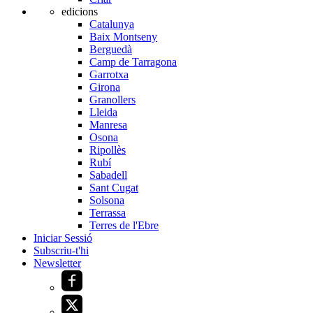
edicions
Catalunya
Baix Montseny
Berguedà
Camp de Tarragona
Garrotxa
Girona
Granollers
Lleida
Manresa
Osona
Ripollès
Rubí
Sabadell
Sant Cugat
Solsona
Terrassa
Terres de l'Ebre
Iniciar Sessió
Subscriu-t'hi
Newsletter