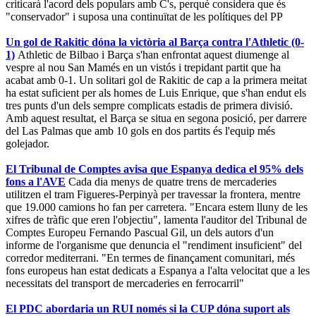
criticarà l'acord dels populars amb C's, perquè considera que és
"conservador" i suposa una continuïtat de les polítiques del PP
Un gol de Rakitic dóna la victòria al Barça contra l'Athletic (0-
1)
Athletic de Bilbao i Barça s'han enfrontat aquest diumenge al
vespre al nou San Mamés en un vistós i trepidant partit que ha
acabat amb 0-1. Un solitari gol de Rakitic de cap a la primera meitat
ha estat suficient per als homes de Luis Enrique, que s'han endut els
tres punts d'un dels sempre complicats estadis de primera divisió.
Amb aquest resultat, el Barça se situa en segona posició, per darrere
del Las Palmas que amb 10 gols en dos partits és l'equip més
golejador.
El Tribunal de Comptes avisa que Espanya dedica el 95% dels
fons a l'AVE
Cada dia menys de quatre trens de mercaderies
utilitzen el tram Figueres-Perpinyà per travessar la frontera, mentre
que 19.000 camions ho fan per carretera. "Encara estem lluny de les
xifres de tràfic que eren l'objectiu", lamenta l'auditor del Tribunal de
Comptes Europeu Fernando Pascual Gil, un dels autors d'un
informe de l'organisme que denuncia el "rendiment insuficient" del
corredor mediterrani. "En termes de finançament comunitari, més
fons europeus han estat dedicats a Espanya a l'alta velocitat que a les
necessitats del transport de mercaderies en ferrocarril"
El PDC abordaria un RUI només si la CUP dóna suport als