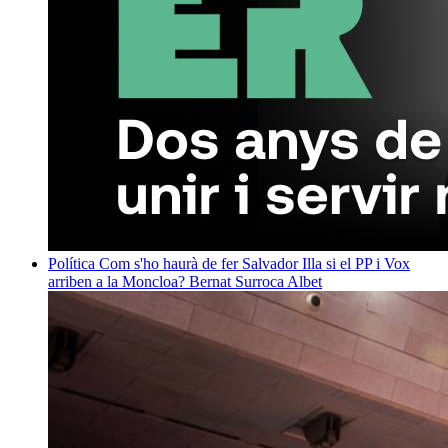
Política
Com s'ho haurà de fer Salvador Illa si el PP i Vox
arriben a la Moncloa?
Bernat Surroca Albet