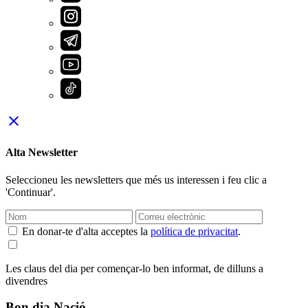
close
Alta Newsletter
Seleccioneu les newsletters que més us interessen i feu clic a
'Continuar'.
En donar-te d'alta acceptes la
política de privacitat
.
Les claus del dia per començar-lo ben informat, de dilluns a
divendres
Bon dia Nació