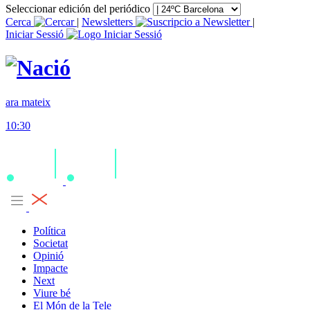
Seleccionar edición del periódico
Cerca
|
Newsletters
|
Iniciar Sessió
ara mateix
10:30
Política
Societat
Opinió
Impacte
Next
Viure bé
El Món de la Tele