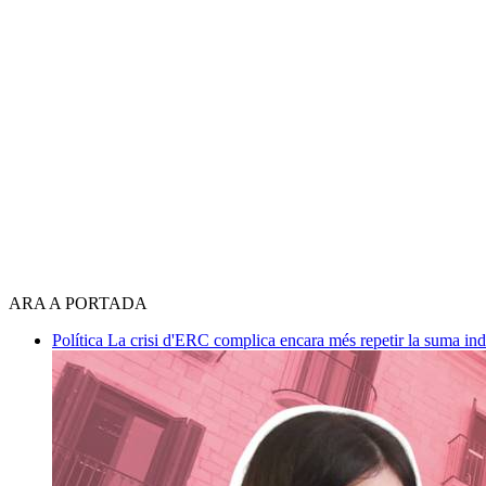
ARA A PORTADA
Política
La crisi d'ERC complica encara més repetir la suma in