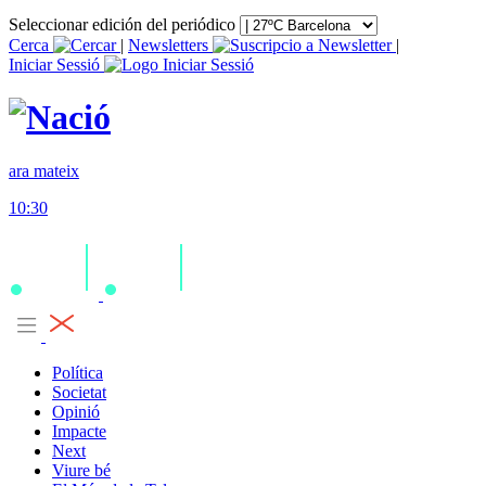
Seleccionar edición del periódico
Cerca
|
Newsletters
|
Iniciar Sessió
ara mateix
10:30
Política
Societat
Opinió
Impacte
Next
Viure bé