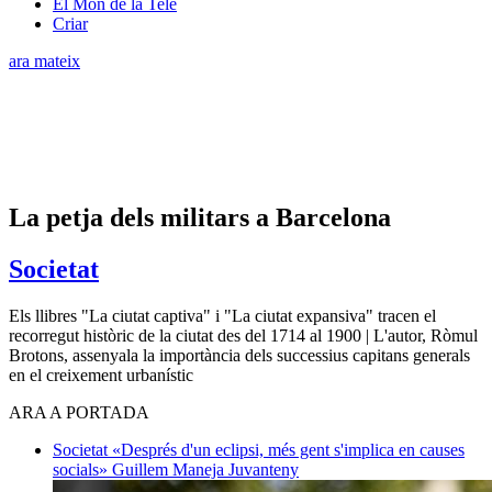
El Món de la Tele
Criar
ara mateix
La petja dels militars a Barcelona
Societat
Els llibres "La ciutat captiva" i "La ciutat expansiva" tracen el
recorregut històric de la ciutat des del 1714 al 1900 | L'autor, Ròmul
Brotons, assenyala la importància dels successius capitans generals
en el creixement urbanístic
ARA A PORTADA
Societat
«Després d'un eclipsi, més gent s'implica en causes
socials»
Guillem Maneja Juvanteny