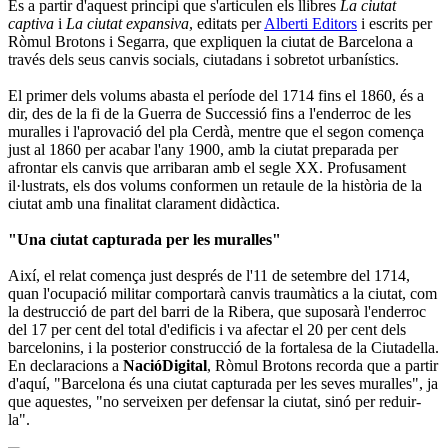
És a partir d'aquest principi que s'articulen els llibres
La ciutat
captiva
i
La ciutat expansiva
, editats per
Alberti Editors
i escrits per
Ròmul Brotons i Segarra, que expliquen la ciutat de Barcelona a
través dels seus canvis socials, ciutadans i sobretot urbanístics.
El primer dels volums abasta el període del 1714 fins el 1860, és a
dir, des de la fi de la Guerra de Successió fins a l'enderroc de les
muralles i l'aprovació del pla Cerdà, mentre que el segon comença
just al 1860 per acabar l'any 1900, amb la ciutat preparada per
afrontar els canvis que arribaran amb el segle XX. Profusament
il·lustrats, els dos volums conformen un retaule de la història de la
ciutat amb una finalitat clarament didàctica.
"Una ciutat capturada per les muralles"
Així, el relat comença just després de l'11 de setembre del 1714,
quan l'ocupació militar comportarà canvis traumàtics a la ciutat, com
la destrucció de part del barri de la Ribera, que suposarà l'enderroc
del 17 per cent del total d'edificis i va afectar el 20 per cent dels
barcelonins, i la posterior construcció de la fortalesa de la Ciutadella.
En declaracions a
NacióDigital
, Ròmul Brotons recorda que a partir
d'aquí, "Barcelona és una ciutat capturada per les seves muralles", ja
que aquestes, "no serveixen per defensar la ciutat, sinó per reduir-
la".