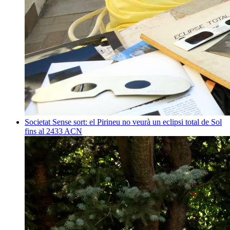
Societat
Sense sort: el Pirineu no veurà un eclipsi total de Sol
fins al 2433
ACN