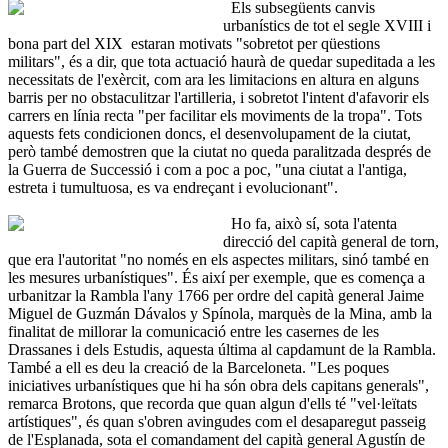
Els subsegüents canvis
urbanístics de tot el segle XVIII i
bona part del XIX estaran motivats "sobretot per qüestions
militars", és a dir, que tota actuació haurà de quedar supeditada a les
necessitats de l'exèrcit, com ara les limitacions en altura en alguns
barris per no obstaculitzar l'artilleria, i sobretot l'intent d'afavorir els
carrers en línia recta "per facilitar els moviments de la tropa". Tots
aquests fets condicionen doncs, el desenvolupament de la ciutat,
però també demostren que la ciutat no queda paralitzada després de
la Guerra de Successió i com a poc a poc, "una ciutat a l'antiga,
estreta i tumultuosa, es va endreçant i evolucionant".
Ho fa, això sí, sota l'atenta
direcció del capità general de torn,
que era l'autoritat "no només en els aspectes militars, sinó també en
les mesures urbanístiques". És així per exemple, que es comença a
urbanitzar la Rambla l'any 1766 per ordre del capità general Jaime
Miguel de Guzmán Dávalos y Spínola, marquès de la Mina, amb la
finalitat de millorar la comunicació entre les casernes de les
Drassanes i dels Estudis, aquesta última al capdamunt de la Rambla.
També a ell es deu la creació de la Barceloneta. "Les poques
iniciatives urbanístiques que hi ha són obra dels capitans generals",
remarca Brotons, que recorda que quan algun d'ells té "vel·leïtats
artístiques", és quan s'obren avingudes com el desaparegut passeig
de l'Esplanada, sota el comandament del capità general Agustín de