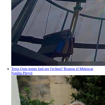
Terra
Quin temps farà per l'eclipsi? Respon el Meteocat
Natàlia Pinyol