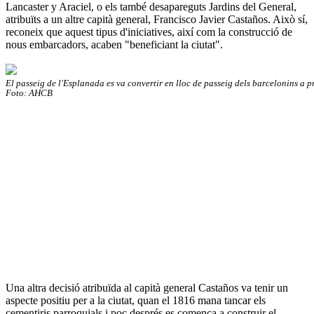
Lancaster y Araciel, o els també desapareguts Jardins del General,
atribuïts a un altre capità general, Francisco Javier Castaños. Això sí,
reconeix que aquest tipus d'iniciatives, així com la construcció de
nous embarcadors, acaben "beneficiant la ciutat".
El passeig de l'Esplanada es va convertir en lloc de passeig dels barcelonins a p
Foto: AHCB
Una altra decisió atribuïda al capità general Castaños va tenir un
aspecte positiu per a la ciutat, quan el 1816 mana tancar els
cementiris parroquials i poc després es comença a construir el