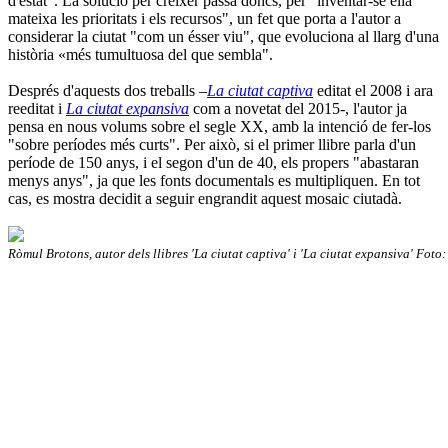
d'estat". La solució per créixer passa doncs, per "inventar-se ella
mateixa les prioritats i els recursos", un fet que porta a l'autor a
considerar la ciutat "com un ésser viu", que evoluciona al llarg d'una
història «més tumultuosa del que sembla".
Després d'aquests dos treballs –
La ciutat captiva
editat el 2008 i ara
reeditat i
La ciutat expansiva
com a novetat del 2015-, l'autor ja
pensa en nous volums sobre el segle XX, amb la intenció de fer-los
"sobre períodes més curts". Per això, si el primer llibre parla d'un
període de 150 anys, i el segon d'un de 40, els propers "abastaran
menys anys", ja que les fonts documentals es multipliquen. En tot
cas, es mostra decidit a seguir engrandit aquest mosaic ciutadà.
Ròmul Brotons, autor dels llibres 'La ciutat captiva' i 'La ciutat expansiva' Foto