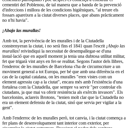
cementiri del Poblenou, de tal manera que a banda de la prevenció
d'infeccions i millora de les condicions higièniques, "al treure els
fossars apareixen a la ciutat diverses places, que abans pràcticament
no n'hi havia".
¡Abajo las murallas!
Amb tot, la pervivència de les muralles i de la Ciutadella
constrenyeran la ciutat, i no serà fins el 1841 quan l'escrit
¡Abajo las
murallas!
reivindiqui la necessitat de desempallegar-se d'una
instal·lació que en aquell moment ja tenia una dubtosa utilitat militar,
fet que trigarà vint anys en fer-se realitat. Segons l'autor dels llibres,
l'enderroc de les muralles de Barcelona s'ha de circumscriure a un
moviment general a tot Europa, per bé que amb una diferència en el
cas de la capital catalana, on les muralles "eren vistes com un
element agressiu cap a la ciutat", encara més amb l'existència d'una
fortalesa com la Ciutadella, que sempre va servir "per controlar els
ciutadans, ja que mai va oferir resistència als exèrcits invasors". Els
barcelonins, aclareix Brotons, "tenien molt clar que la Ciutadella no
era un element defensiu de la ciutat, sinó que servia per vigilar a la
gent".
Amb l'enderroc de les muralles però, tot canvia, i la ciutat comença a
fer plans de desenvolupament tant interior com exterior, per