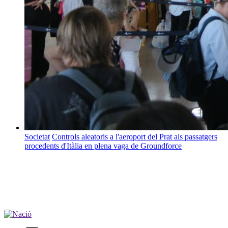
Societat
Controls aleatoris a l'aeroport del Prat als passatgers
procedents d'Itàlia en plena vaga de Groundforce