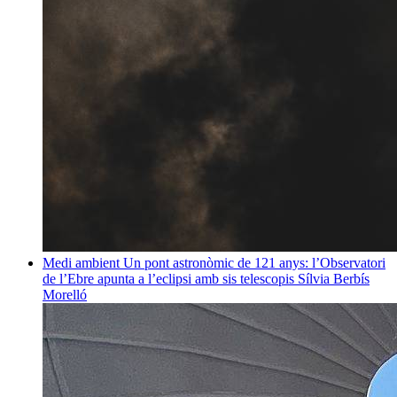
Medi ambient
Un pont astronòmic de 121 anys: l’Observatori
de l’Ebre apunta a l’eclipsi amb sis telescopis
Sílvia Berbís
Morelló