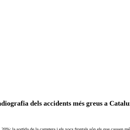
radiografia dels accidents més greus a Catal
n 20%; la sortida de la carretera i els xocs frontals són els que causen 