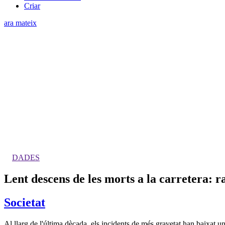
Criar
ara mateix
DADES
Lent descens de les morts a la carretera: 
Societat
Al llarg de l'última dècada, els incidents de més gravetat han baixat u