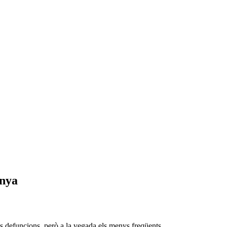
unya
més defuncions, però a la vegada els menys freqüents