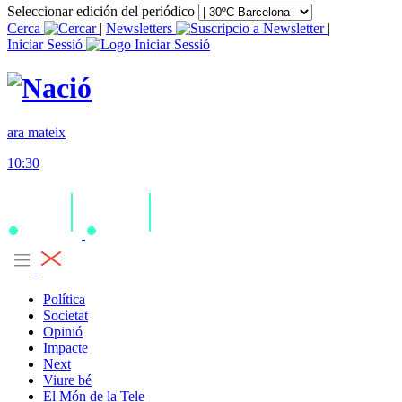
Seleccionar edición del periódico
Cerca
|
Newsletters
|
Iniciar Sessió
ara mateix
10:30
Política
Societat
Opinió
Impacte
Next
Viure bé
El Món de la Tele