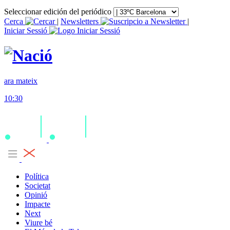
Seleccionar edición del periódico
Cerca
|
Newsletters
|
Iniciar Sessió
ara mateix
10:30
Política
Societat
Opinió
Impacte
Next
Viure bé