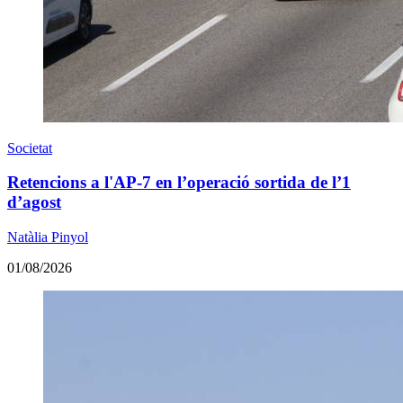
Societat
Retencions a l'AP-7 en l’operació sortida de l’1
d’agost
Natàlia Pinyol
01/08/2026