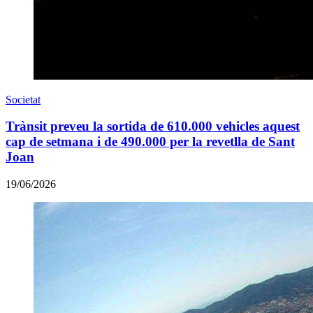
Societat
Trànsit preveu la sortida de 610.000 vehicles aquest
cap de setmana i de 490.000 per la revetlla de Sant
Joan
19/06/2026