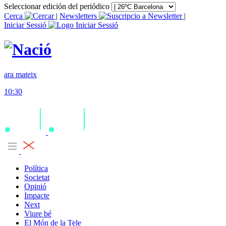
Seleccionar edición del periódico
Cerca
|
Newsletters
|
Iniciar Sessió
ara mateix
10:30
Política
Societat
Opinió
Impacte
Next
Viure bé
El Món de la Tele