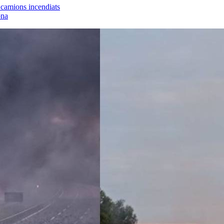
 camions incendiats
ona