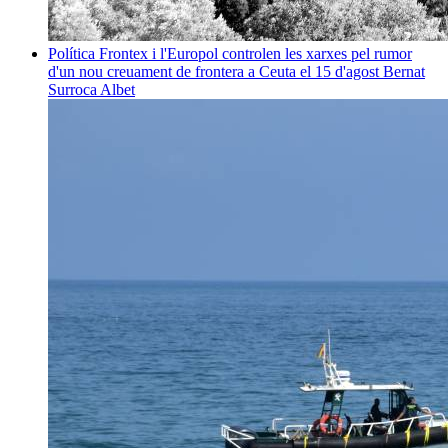
Política
Frontex i l'Europol controlen les xarxes pel rumor
d'un nou creuament de frontera a Ceuta el 15 d'agost
Bernat
Surroca Albet