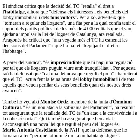
El sindicat critica que la decisió del TC "retalla" el dret a
l'habitatge
, alhora que "defensa els interessos i els beneficis del
lobby immobiliari i dels
fons voltors
". Per això, adverteix que
"tornaran a regular els lloguers", una fita per a la qual confia tenir el
suport dels partits polítics i de les més de 4.000 entitats que el van
ajudar a impulsar la llei de lloguer de Catalunya, ara retallada.
Aragonès ha criticat que "una vegada més el TC ha esmenat les
decisions del Parlament" i que ho ha fet "trepitjant el dret a
l'habitatge".
A parer del sindicat, "és
imprescindible
que hi hagi una regulació
per tal que els llogaters puguin viure amb tranquil·litat". Per aquesta
raó ha defensat que "cal una llei nova que reguli el preu" i ha reiterat
que el TC "actua fent la feina bruta del
lobby immobiliari
i de tots
aquells que veuen perillar els seus beneficis quan els nostres drets
avancen".
També ho veu així
Montse Ortiz
, membre de la junta d'
Òmnium
Cultural
. "És un nou atac a la sobirania del Parlament", ha resumit
tot assegurant que la retallada del TC és "un atac a la convivència i a
la cohesió social". Qui també ha assegurat que ben aviat
s'aconseguirà una nova llei que reguli el preu del lloguer és
Maria Antonia Castellana
de la PAH, que ha defensat que ho
tornaran a fer "per-què tothom té dret a un habitatge digne".