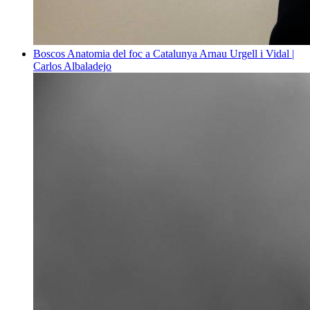
Boscos
Anatomia del foc a Catalunya
Arnau Urgell i Vidal |
Carlos Albaladejo