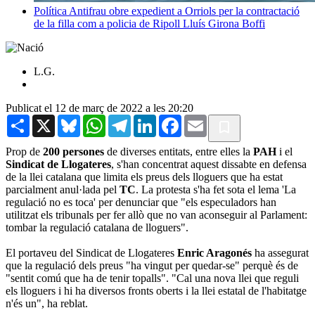
Política
Antifrau obre expedient a Orriols per la contractació
de la filla com a policia de Ripoll
Lluís Girona Boffi
L.G.
Publicat el 12 de març de 2022 a les 20:20
Share
X
Bluesky
WhatsApp
Telegram
LinkedIn
Facebook
Email
Prop de
200 persones
de diverses entitats, entre elles la
PAH
i el
Sindicat de Llogateres
, s'han concentrat aquest dissabte en defensa
de la llei catalana que limita els preus dels lloguers que ha estat
parcialment anul·lada pel
TC
. La protesta s'ha fet sota el lema 'La
regulació no es toca' per denunciar que "els especuladors han
utilitzat els tribunals per fer allò que no van aconseguir al Parlament:
tombar la regulació catalana de lloguers".
El portaveu del Sindicat de Llogateres
Enric Aragonés
ha assegurat
que la regulació dels preus "ha vingut per quedar-se" perquè és de
"sentit comú que ha de tenir topalls". "Cal una nova llei que reguli
els lloguers i hi ha diversos fronts oberts i la llei estatal de l'habitatge
n'és un", ha reblat.