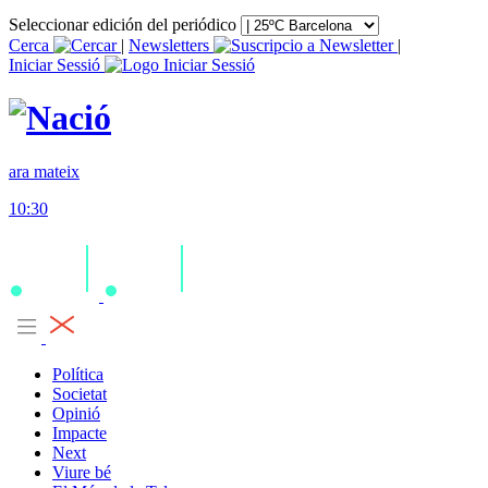
Seleccionar edición del periódico
Cerca
|
Newsletters
|
Iniciar Sessió
ara mateix
10:30
Política
Societat
Opinió
Impacte
Next
Viure bé