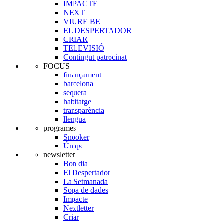
IMPACTE
NEXT
VIURE BE
EL DESPERTADOR
CRIAR
TELEVISIÓ
Contingut patrocinat
FOCUS
finançament
barcelona
sequera
habitatge
transparència
llengua
programes
Snooker
Úniqs
newsletter
Bon dia
El Despertador
La Setmanada
Sopa de dades
Impacte
Nextletter
Criar