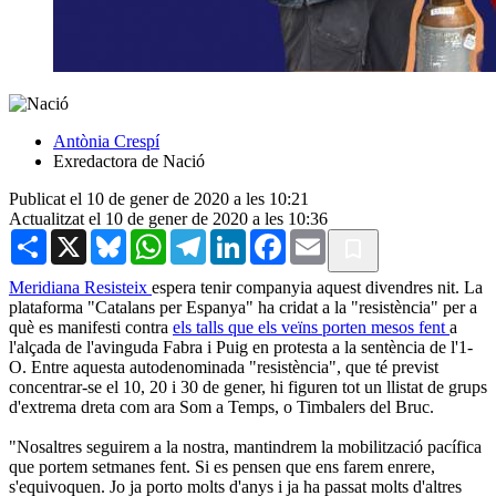
Antònia Crespí
Exredactora de Nació
Publicat el 10 de gener de 2020 a les 10:21
Actualitzat el 10 de gener de 2020 a les 10:36
Share
X
Bluesky
WhatsApp
Telegram
LinkedIn
Facebook
Email
Meridiana Resisteix
espera tenir companyia aquest divendres nit. La
plataforma "Catalans per Espanya" ha cridat a la "resistència" per a
què es manifesti contra
els talls que els veïns porten mesos fent
a
l'alçada de l'avinguda Fabra i Puig en protesta a la sentència de l'1-
O. Entre aquesta autodenominada "resistència", que té previst
concentrar-se el 10, 20 i 30 de gener, hi figuren tot un llistat de grups
d'extrema dreta com ara Som a Temps, o Timbalers del Bruc.
"Nosaltres seguirem a la nostra, mantindrem la mobilització pacífica
que portem setmanes fent. Si es pensen que ens farem enrere,
s'equivoquen. Jo ja porto molts d'anys i ja ha passat molts d'altres