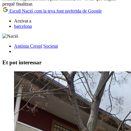
perquè finalitzar.
Escull Nació com la teva font preferida de Google
Arxivat a
barcelona
Antònia Crespí
Societat
Et pot interessar