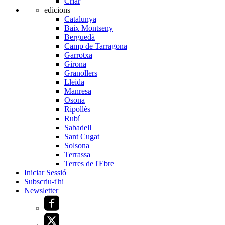
Criar
edicions
Catalunya
Baix Montseny
Berguedà
Camp de Tarragona
Garrotxa
Girona
Granollers
Lleida
Manresa
Osona
Ripollès
Rubí
Sabadell
Sant Cugat
Solsona
Terrassa
Terres de l'Ebre
Iniciar Sessió
Subscriu-t'hi
Newsletter