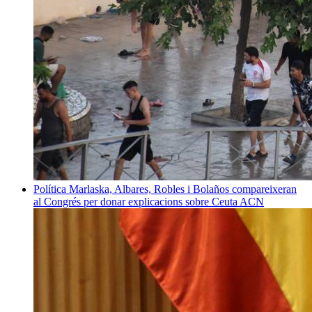
Política
Marlaska, Albares, Robles i Bolaños compareixeran
al Congrés per donar explicacions sobre Ceuta
ACN