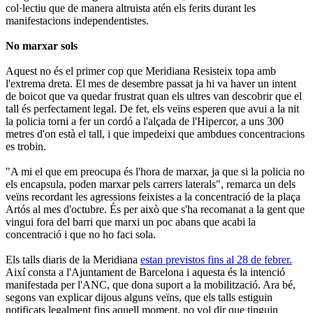
col·lectiu que de manera altruista atén els ferits durant les
manifestacions independentistes.
No marxar sols
Aquest no és el primer cop que Meridiana Resisteix topa amb
l'extrema dreta. El mes de desembre passat ja hi va haver un intent
de boicot que va quedar frustrat quan els ultres van descobrir que el
tall és perfectament legal. De fet, els veïns esperen que avui a la nit
la policia torni a fer un cordó a l'alçada de l'Hipercor, a uns 300
metres d'on està el tall, i que impedeixi que ambdues concentracions
es trobin.
"A mi el que em preocupa és l'hora de marxar, ja que si la policia no
els encapsula, poden marxar pels carrers laterals", remarca un dels
veïns recordant les agressions feixistes a la concentració de la plaça
Artós al mes d'octubre. És per això que s'ha recomanat a la gent que
vingui fora del barri que marxi un poc abans que acabi la
concentració i que no ho faci sola.
Els talls diaris de la Meridiana
estan previstos fins al 28 de febrer.
Així consta a l'Ajuntament de Barcelona i aquesta és la intenció
manifestada per l'ANC, que dona suport a la mobilització. Ara bé,
segons van explicar dijous alguns veïns, que els talls estiguin
notificats legalment fins aquell moment, no vol dir que tinguin