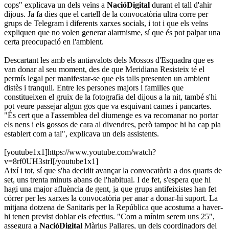
cops" explicava un dels veïns a
NacióDigital
durant el tall d'ahir
dijous. Ja fa dies que el cartell de la convocatòria ultra corre per
grups de Telegram i diferents xarxes socials, i tot i que els veïns
expliquen que no volen generar alarmisme, sí que és pot palpar una
certa preocupació en l'ambient.
Descartant les amb els antiavalots dels Mossos d'Esquadra que es
van donar al seu moment, des de que Meridiana Resisteix té el
permís legal per manifestar-se que els talls presenten un ambient
distès i tranquil. Entre les persones majors i families que
constitueixen el gruix de la fotografia del dijous a la nit, també s'hi
pot veure passejar algun gos que va esquivant cames i pancartes.
"És cert que a l'assemblea del diumenge es va recomanar no portar
els nens i els gossos de cara al divendres, però tampoc hi ha cap pla
establert com a tal", explicava un dels assistents.
[youtube1x1]https://www.youtube.com/watch?
v=8rf0UH3strI[/youtube1x1]
Així i tot, sí que s'ha decidit avançar la convocatòria a dos quarts de
set, uns trenta minuts abans de l'habitual. I de fet, s'espera que hi
hagi una major afluència de gent, ja que grups antifeixistes han fet
córrer per les xarxes la convocatòria per anar a donar-hi suport. La
mitjana dotzena de Sanitaris per la República que acostuma a haver-
hi tenen previst doblar els efectius. "Com a mínim serem uns 25",
assegura a
NacióDigital
Màrius Pallares, un dels coordinadors del