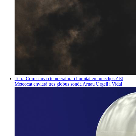
Terra
Com canvia temperatura i humitat en un eclipsi? El
Meteocat enviarà tres globus sonda
Arnau Urgell i Vidal