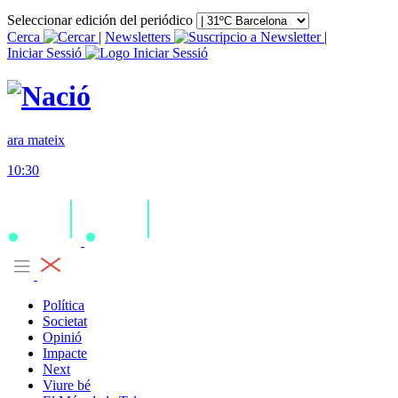
Seleccionar edición del periódico
Cerca
|
Newsletters
|
Iniciar Sessió
ara mateix
10:30
Política
Societat
Opinió
Impacte
Next
Viure bé