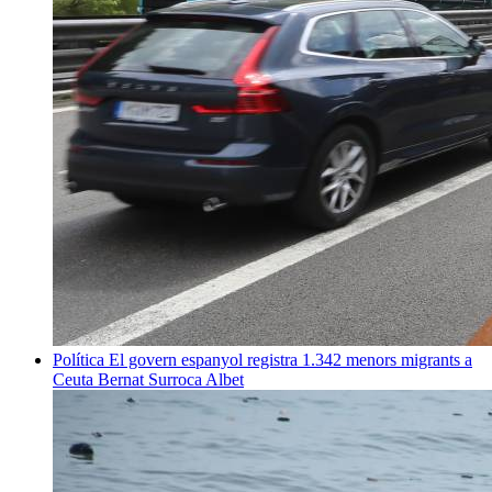
Política
El govern espanyol registra 1.342 menors migrants a
Ceuta
Bernat Surroca Albet