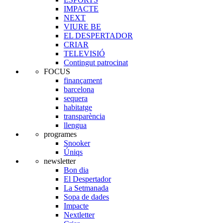
IMPACTE
NEXT
VIURE BE
EL DESPERTADOR
CRIAR
TELEVISIÓ
Contingut patrocinat
FOCUS
finançament
barcelona
sequera
habitatge
transparència
llengua
programes
Snooker
Úniqs
newsletter
Bon dia
El Despertador
La Setmanada
Sopa de dades
Impacte
Nextletter