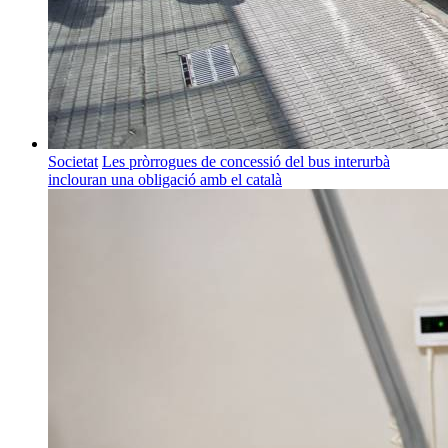
Societat
Les pròrrogues de concessió del bus interurbà
inclouran una obligació amb el català