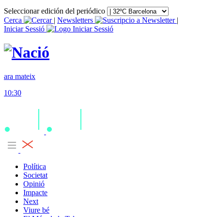
Seleccionar edición del periódico
Cerca
|
Newsletters
|
Iniciar Sessió
ara mateix
10:30
Política
Societat
Opinió
Impacte
Next
Viure bé