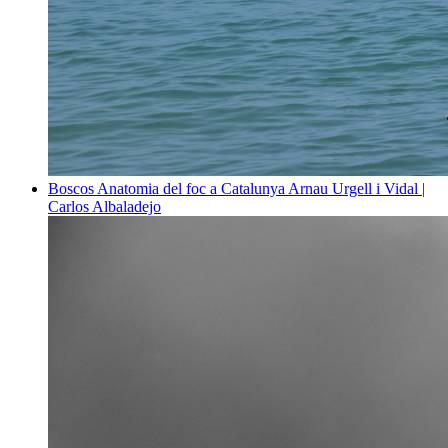
Boscos
Anatomia del foc a Catalunya
Arnau Urgell i Vidal |
Carlos Albaladejo