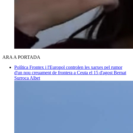
ARA A PORTADA
Política
Frontex i l'Europol controlen les xarxes pel rumor
d'un nou creuament de frontera a Ceuta el 15 d'agost
Bernat
Surroca Albet