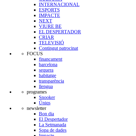
INTERNACIONAL
ESPORTS
IMPACTE
NEXT
VIURE BE
EL DESPERTADOR
CRIAR
TELEVISIÓ
Contingut patrocinat
FOCUS
finançament
barcelona
sequera
habitatge
transparència
llengua
programes
Snooker
Úniqs
newsletter
Bon dia
El Despertador
La Setmanada
Sopa de dades
Impacte