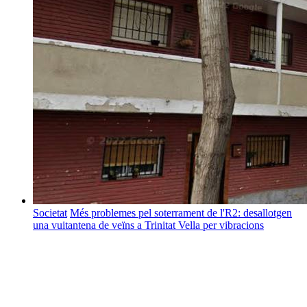
Societat
Més problemes pel soterrament de l'R2: desallotgen
una vuitantena de veïns a Trinitat Vella per vibracions