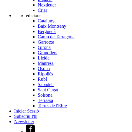
Nextletter
Criar
edicions
Catalunya
Baix Montseny
Berguedà
Camp de Tarragona
Garrotxa
Girona
Granollers
Lleida
Manresa
Osona
Ripollès
Rubí
Sabadell
Sant Cugat
Solsona
Terrassa
Terres de l'Ebre
Iniciar Sessió
Subscriu-t'hi
Newsletter