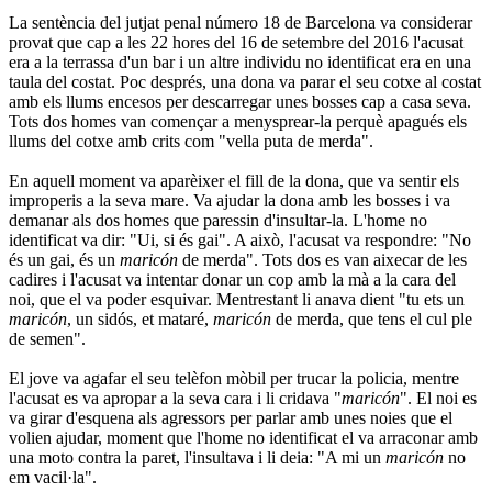
La sentència del jutjat penal número 18 de Barcelona va considerar
provat que cap a les 22 hores del 16 de setembre del 2016 l'acusat
era a la terrassa d'un bar i un altre individu no identificat era en una
taula del costat. Poc després, una dona va parar el seu cotxe al costat
amb els llums encesos per descarregar unes bosses cap a casa seva.
Tots dos homes van començar a menysprear-la perquè apagués els
llums del cotxe amb crits com "vella puta de merda".
En aquell moment va aparèixer el fill de la dona, que va sentir els
improperis a la seva mare. Va ajudar la dona amb les bosses i va
demanar als dos homes que paressin d'insultar-la. L'home no
identificat va dir: "Ui, si és gai". A això, l'acusat va respondre: "No
és un gai, és un
maricón
de merda". Tots dos es van aixecar de les
cadires i l'acusat va intentar donar un cop amb la mà a la cara del
noi, que el va poder esquivar. Mentrestant li anava dient "tu ets un
maricón
, un sidós, et mataré,
maricón
de merda, que tens el cul ple
de semen".
El jove va agafar el seu telèfon mòbil per trucar la policia, mentre
l'acusat es va apropar a la seva cara i li cridava "
maricón
". El noi es
va girar d'esquena als agressors per parlar amb unes noies que el
volien ajudar, moment que l'home no identificat el va arraconar amb
una moto contra la paret, l'insultava i li deia: "A mi un
maricón
no
em vacil·la".