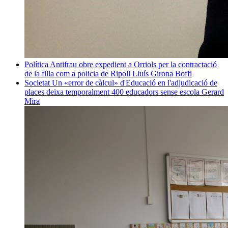
Política
Antifrau obre expedient a Orriols per la contractació
de la filla com a policia de Ripoll
Lluís Girona Boffi
Societat
Un «error de càlcul» d'Educació en l'adjudicació de
places deixa temporalment 400 educadors sense escola
Gerard
Mira