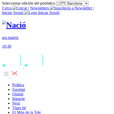
Seleccionar edición del periódico
Cerca
|
Newsletters
|
Iniciar Sessió
ara mateix
10:30
Política
Societat
Opinió
Impacte
Next
Viure bé
El Món de la Tele