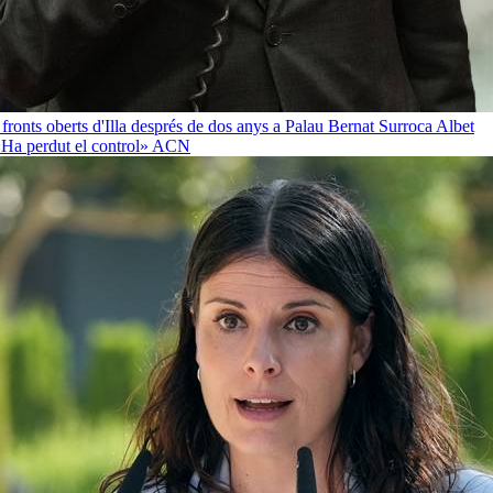
 fronts oberts d'Illa després de dos anys a Palau
Bernat Surroca Albet
«Ha perdut el control»
ACN