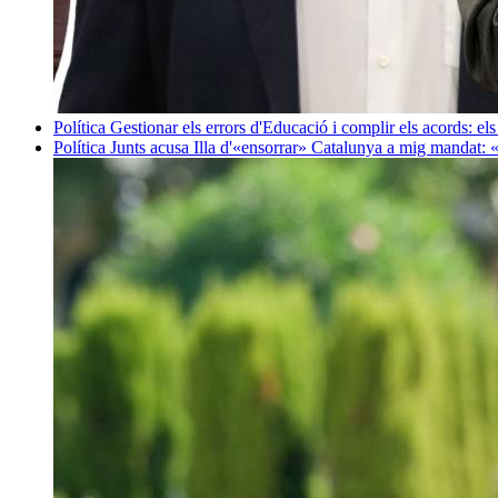
Política
Gestionar els errors d'Educació i complir els acords: els
Política
Junts acusa Illa d'«ensorrar» Catalunya a mig mandat: 