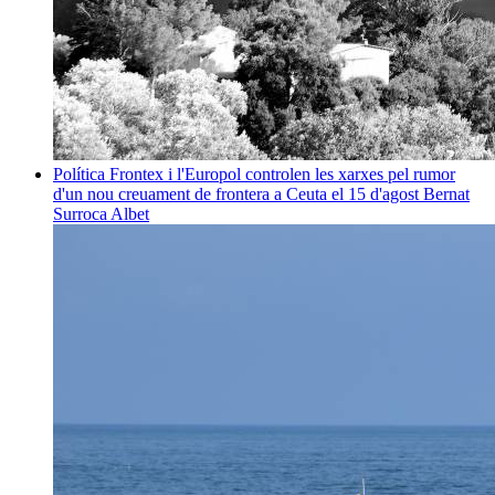
Política
Frontex i l'Europol controlen les xarxes pel rumor
d'un nou creuament de frontera a Ceuta el 15 d'agost
Bernat
Surroca Albet