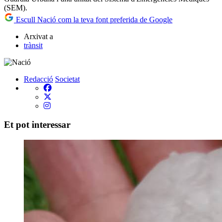
(SEM).
Escull Nació com la teva font preferida de Google
Arxivat a
trànsit
Redacció
Societat
Et pot interessar