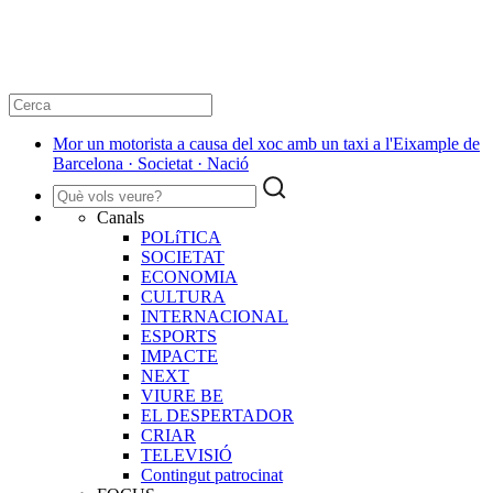
Mor un motorista a causa del xoc amb un taxi a l'Eixample de
Barcelona · Societat · Nació
Canals
POLíTICA
SOCIETAT
ECONOMIA
CULTURA
INTERNACIONAL
ESPORTS
IMPACTE
NEXT
VIURE BE
EL DESPERTADOR
CRIAR
TELEVISIÓ
Contingut patrocinat