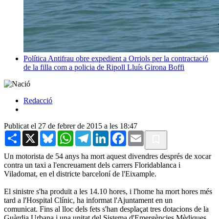
Política
Antifrau obre expedient a Orriols per la contractació
de la filla com a policia de Ripoll
Lluís Girona Boffi
Redacció
Publicat el 27 de febrer de 2015 a les 18:47
Share
X
Bluesky
WhatsApp
Telegram
LinkedIn
Facebook
Email
Un motorista de 54 anys ha mort aquest divendres després de xocar
contra un taxi a l'encreuament dels carrers Floridablanca i
Viladomat, en el districte barceloní de l'Eixample.
El sinistre s'ha produït a les 14.10 hores, i l'home ha mort hores més
tard a l'Hospital Clínic, ha informat l'Ajuntament en un
comunicat. Fins al lloc dels fets s'han desplaçat tres dotacions de la
Guàrdia Urbana i una unitat del Sistema d'Emergències Mèdiques