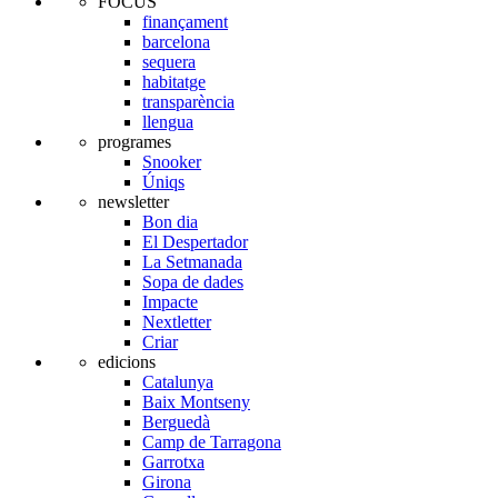
FOCUS
finançament
barcelona
sequera
habitatge
transparència
llengua
programes
Snooker
Úniqs
newsletter
Bon dia
El Despertador
La Setmanada
Sopa de dades
Impacte
Nextletter
Criar
edicions
Catalunya
Baix Montseny
Berguedà
Camp de Tarragona
Garrotxa
Girona