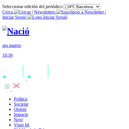
Seleccionar edición del periódico
Cerca
|
Newsletters
|
Iniciar Sessió
ara mateix
10:30
Política
Societat
Opinió
Impacte
Next
Viure bé