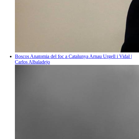
Boscos
Anatomia del foc a Catalunya
Arnau Urgell i Vidal |
Carlos Albaladejo