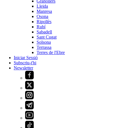
Granollers
Lleida
Manresa
Osona
Ripollès
Rubí
Sabadell
Sant Cugat
Solsona
Terrassa
Terres de l'Ebre
Iniciar Sessió
Subscriu-t'hi
Newsletter