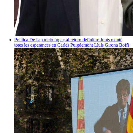
Política
De l'aparició fugaç al retorn definitiu: Junts manté
totes les esperances en Carles Puigdemont
Lluís Girona Boffi