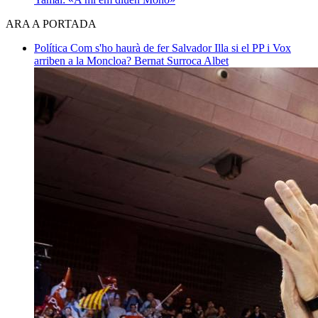
ARA A PORTADA
Política
Com s'ho haurà de fer Salvador Illa si el PP i Vox
arriben a la Moncloa?
Bernat Surroca Albet