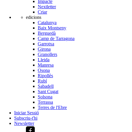
Impacte
Nextletter
Criar
edicions
Catalunya
Baix Montseny
Berguedà
Camp de Tarragona
Garrotxa
Girona
Granollers
Lleida
Manresa
Osona
Ripollès
Rubí
Sabadell
Sant Cugat
Solsona
Terrassa
Terres de l'Ebre
Iniciar Sessió
Subscriu-t'hi
Newsletter