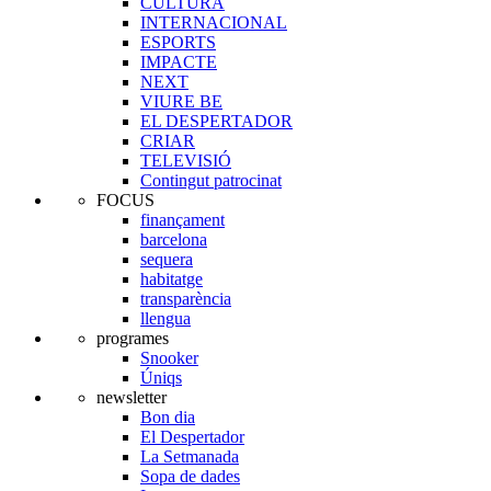
CULTURA
INTERNACIONAL
ESPORTS
IMPACTE
NEXT
VIURE BE
EL DESPERTADOR
CRIAR
TELEVISIÓ
Contingut patrocinat
FOCUS
finançament
barcelona
sequera
habitatge
transparència
llengua
programes
Snooker
Úniqs
newsletter
Bon dia
El Despertador
La Setmanada
Sopa de dades