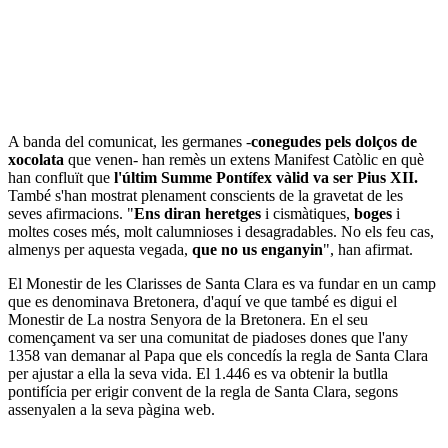
A banda del comunicat, les germanes -
conegudes pels dolços de
xocolata
que venen- han remès un extens Manifest Catòlic en què
han confluït que
l'últim Summe Pontífex vàlid va ser Pius XII.
També s'han mostrat plenament conscients de la gravetat de les
seves afirmacions. "
Ens diran heretges
i cismàtiques,
boges
i
moltes coses més, molt calumnioses i desagradables. No els feu cas,
almenys per aquesta vegada,
que no us enganyin
", han afirmat.
El Monestir de les Clarisses de Santa Clara es va fundar en un camp
que es denominava Bretonera, d'aquí ve que també es digui el
Monestir de La nostra Senyora de la Bretonera. En el seu
començament va ser una comunitat de piadoses dones que l'any
1358 van demanar al Papa que els concedís la regla de Santa Clara
per ajustar a ella la seva vida. El 1.446 es va obtenir la butlla
pontifícia per erigir convent de la regla de Santa Clara, segons
assenyalen a la seva pàgina web.