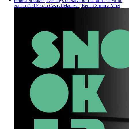
Política
Snooker | Dos anys de Salvador Illa: unir i servir no
era tan fàcil
Ferran Casas i Manresa | Bernat Surroca Albet