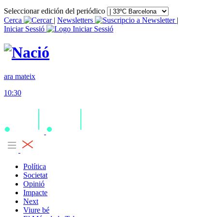
Seleccionar edición del periódico
Cerca
|
Newsletters
|
Iniciar Sessió
ara mateix
10:30
Política
Societat
Opinió
Impacte
Next
Viure bé