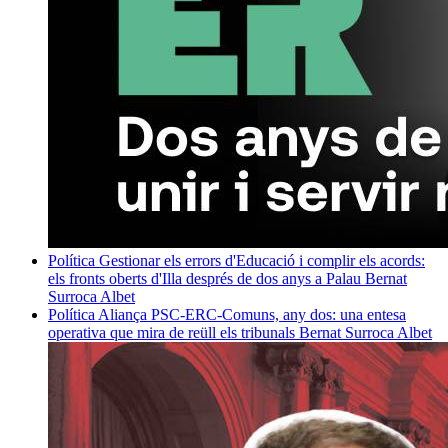
Política
Gestionar els errors d'Educació i complir els acords:
els fronts oberts d'Illa després de dos anys a Palau
Bernat
Surroca Albet
Política
Aliança PSC-ERC-Comuns, any dos: una entesa
operativa que mira de reüll els tribunals
Bernat Surroca Albet