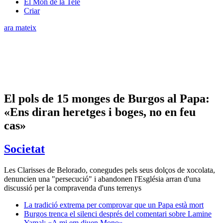
El Món de la Tele
Criar
ara mateix
El pols de 15 monges de Burgos al Papa:
«Ens diran heretges i boges, no en feu
cas»
Societat
Les Clarisses de Belorado, conegudes pels seus dolços de xocolata,
denuncien una "persecució" i abandonen l'Església arran d'una
discussió per la compravenda d'uns terrenys
La tradició extrema per comprovar que un Papa està mort
Burgos trenca el silenci després del comentari sobre Lamine
Yamal: «A mi em diuen Mono»