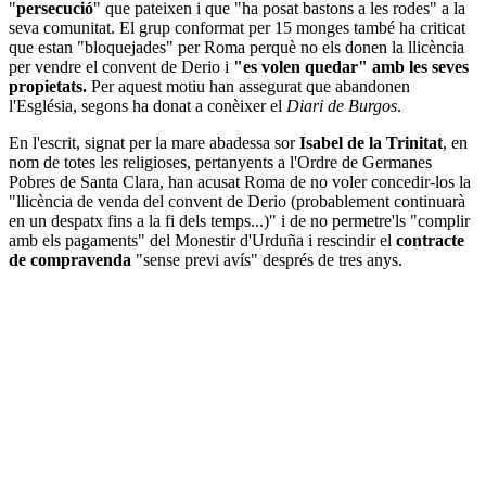
"
persecució
" que pateixen i que "ha posat bastons a les rodes" a la
seva comunitat. El grup conformat per 15 monges també ha criticat
que estan "bloquejades" per Roma perquè no els donen la llicència
per vendre el convent de Derio i
"es volen quedar" amb les seves
propietats.
Per aquest motiu han assegurat que abandonen
l'Església, segons ha donat a conèixer el
Diari de Burgos
.
En l'escrit, signat per la mare abadessa sor
Isabel de la Trinitat
, en
nom de totes les religioses, pertanyents a l'Ordre de Germanes
Pobres de Santa Clara, han acusat Roma de no voler concedir-los la
"llicència de venda del convent de Derio (probablement continuarà
en un despatx fins a la fi dels temps...)" i de no permetre'ls "complir
amb els pagaments" del Monestir d'Urduña i rescindir el
contracte
de compravenda
"sense previ avís" després de tres anys.