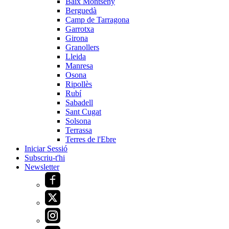
Baix Montseny
Berguedà
Camp de Tarragona
Garrotxa
Girona
Granollers
Lleida
Manresa
Osona
Ripollès
Rubí
Sabadell
Sant Cugat
Solsona
Terrassa
Terres de l'Ebre
Iniciar Sessió
Subscriu-t'hi
Newsletter