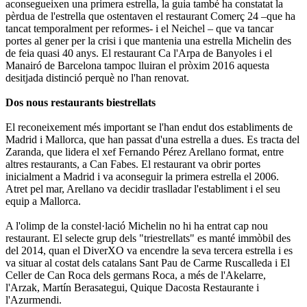
aconsegueixen una primera estrella, la guia també ha constatat la
pèrdua de l'estrella que ostentaven el restaurant Comerç 24 –que ha
tancat temporalment per reformes- i el Neichel – que va tancar
portes al gener per la crisi i que mantenia una estrella Michelin des
de feia quasi 40 anys. El restaurant Ca l'Arpa de Banyoles i el
Manairó de Barcelona tampoc lluiran el pròxim 2016 aquesta
desitjada distinció perquè no l'han renovat.
Dos nous restaurants biestrellats
El reconeixement més important se l'han endut dos establiments de
Madrid i Mallorca, que han passat d'una estrella a dues. Es tracta del
Zaranda, que lidera el xef Fernando Pérez Arellano format, entre
altres restaurants, a Can Fabes. El restaurant va obrir portes
inicialment a Madrid i va aconseguir la primera estrella el 2006.
Atret pel mar, Arellano va decidir traslladar l'establiment i el seu
equip a Mallorca.
A l'olimp de la constel·lació Michelin no hi ha entrat cap nou
restaurant. El selecte grup dels "triestrellats" es manté immòbil des
del 2014, quan el DiverXO va encendre la seva tercera estrella i es
va situar al costat dels catalans Sant Pau de Carme Ruscalleda i El
Celler de Can Roca dels germans Roca, a més de l'Akelarre,
l'Arzak, Martín Berasategui, Quique Dacosta Restaurante i
l'Azurmendi.