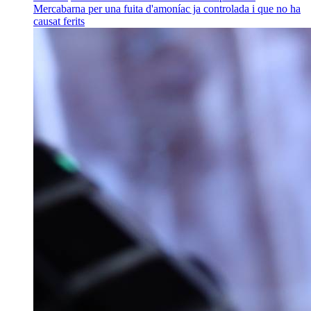
Mercabarna per una fuita d'amoníac ja controlada i que no ha
causat ferits