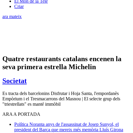
El Món de la Tele
Criar
ara mateix
Quatre restaurants catalans encenen la
seva primera estrella Michelin
Societat
Es tracta dels barcelonins Disfrutar i Hoja Santa, l'empordanès
Empòrium i el Tresmacarrons del Masnou | El selecte grup dels
"triestrellats" es manté immòbil
ARA A PORTADA
Política
Noranta anys de l'assassinat de Josep Sunyol, el
president del Barça que mereix més memòria
Lluís Girona