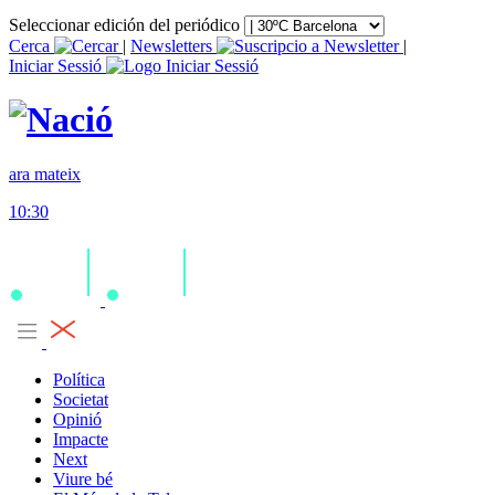
Seleccionar edición del periódico
Cerca
|
Newsletters
|
Iniciar Sessió
ara mateix
10:30
Política
Societat
Opinió
Impacte
Next
Viure bé