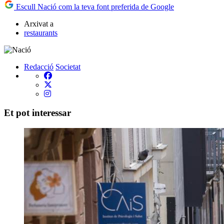
Escull Nació com la teva font preferida de Google
Arxivat a
restaurants
Redacció
Societat
Et pot interessar