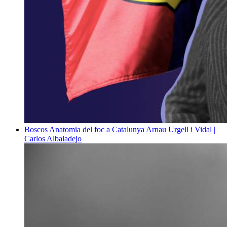
Boscos
Anatomia del foc a Catalunya
Arnau Urgell i Vidal |
Carlos Albaladejo