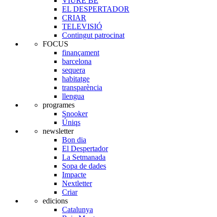
VIURE BE
EL DESPERTADOR
CRIAR
TELEVISIÓ
Contingut patrocinat
FOCUS
finançament
barcelona
sequera
habitatge
transparència
llengua
programes
Snooker
Úniqs
newsletter
Bon dia
El Despertador
La Setmanada
Sopa de dades
Impacte
Nextletter
Criar
edicions
Catalunya