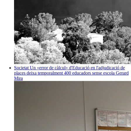
Societat
Un «error de càlcul» d'Educació en l'adjudicació de
places deixa temporalment 400 educadors sense escola
Gerard
Mira