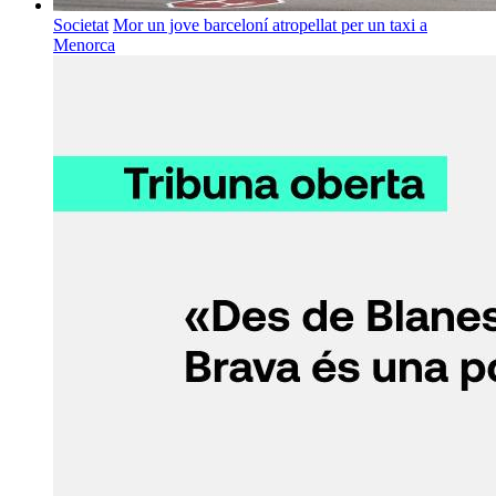
Societat
Mor un jove barceloní atropellat per un taxi a
Menorca