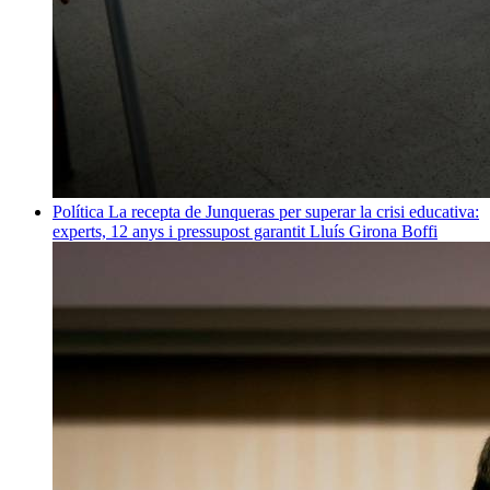
Política
La recepta de Junqueras per superar la crisi educativa:
experts, 12 anys i pressupost garantit
Lluís Girona Boffi