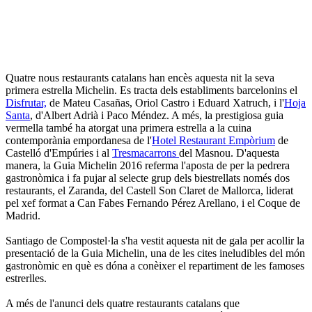
Quatre nous restaurants catalans han encès aquesta nit la seva
primera estrella Michelin. Es tracta dels establiments barcelonins el
Disfrutar,
de Mateu Casañas, Oriol Castro i Eduard Xatruch, i l'
Hoja
Santa
, d'Albert Adrià i Paco Méndez. A més, la prestigiosa guia
vermella també ha atorgat una primera estrella a la cuina
contemporània empordanesa de l'
Hotel Restaurant Empòrium
de
Castelló d'Empúries i al
Tresmacarrons
del Masnou. D'aquesta
manera, la Guia Michelin 2016 referma l'aposta de per la pedrera
gastronòmica i fa pujar al selecte grup dels biestrellats només dos
restaurants, el Zaranda, del Castell Son Claret de Mallorca, liderat
pel xef format a Can Fabes Fernando Pérez Arellano, i el Coque de
Madrid.
Santiago de Compostel·la s'ha vestit aquesta nit de gala per acollir la
presentació de la Guia Michelin, una de les cites ineludibles del món
gastronòmic en què es dóna a conèixer el repartiment de les famoses
estrerlles.
A més de l'anunci dels quatre restaurants catalans que