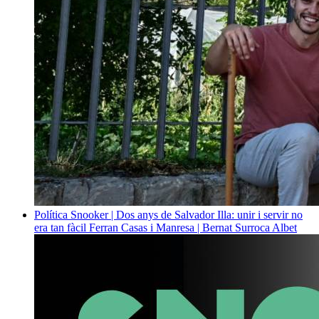
Política
Snooker | Dos anys de Salvador Illa: unir i servir no
era tan fàcil
Ferran Casas i Manresa | Bernat Surroca Albet