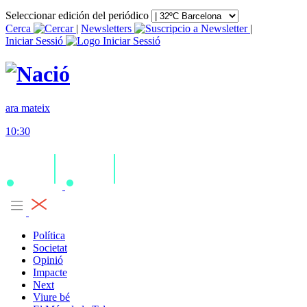
Seleccionar edición del periódico
Cerca
|
Newsletters
|
Iniciar Sessió
ara mateix
10:30
Política
Societat
Opinió
Impacte
Next
Viure bé