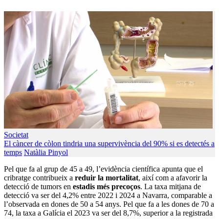
Societat
El càncer de còlon tindria una supervivència del 90% si es detectés a
temps
Natàlia Pinyol
Pel que fa al grup de 45 a 49, l’evidència científica apunta que el
cribratge contribueix a
reduir la mortalitat
, així com a afavorir la
detecció de tumors en
estadis més precoços
. La taxa mitjana de
detecció va ser del 4,2% entre 2022 i 2024 a Navarra, comparable a
l’observada en dones de 50 a 54 anys. Pel que fa a les dones de 70 a
74, la taxa a Galícia el 2023 va ser del 8,7%, superior a la registrada