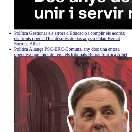
Política
Gestionar els errors d'Educació i complir els acords:
els fronts oberts d'Illa després de dos anys a Palau
Bernat
Surroca Albet
Política
Aliança PSC-ERC-Comuns, any dos: una entesa
operativa que mira de reüll els tribunals
Bernat Surroca Albet