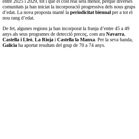
entre 2025 i 2029, tot i que el cost real serà menor, perquè diverses
comunitats ja han iniciat la incorporació progressiva dels nous grups
d’edat. La nova proposta manté la
periodicitat biennal
per a tot el
nou rang d’edat.
De fet, algunes regions ja han incorporat la franja d’entre 45 a 49
anys als seus programes de detecció precoç, com ara
Navarra
,
Castella i Lleó
,
La Rioja
i
Castella la Manxa
. Per la seva banda,
Galícia
ha aportat resultats del grup de 70 a 74 anys.