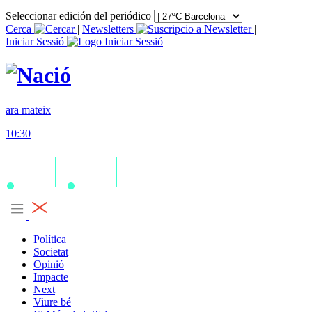
Seleccionar edición del periódico
Cerca
|
Newsletters
|
Iniciar Sessió
ara mateix
10:30
Política
Societat
Opinió
Impacte
Next
Viure bé