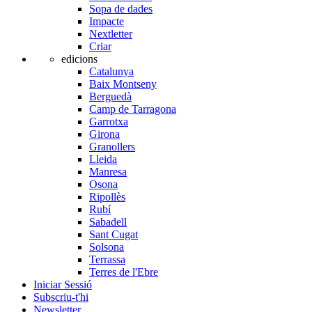
Sopa de dades
Impacte
Nextletter
Criar
edicions
Catalunya
Baix Montseny
Berguedà
Camp de Tarragona
Garrotxa
Girona
Granollers
Lleida
Manresa
Osona
Ripollès
Rubí
Sabadell
Sant Cugat
Solsona
Terrassa
Terres de l'Ebre
Iniciar Sessió
Subscriu-t'hi
Newsletter