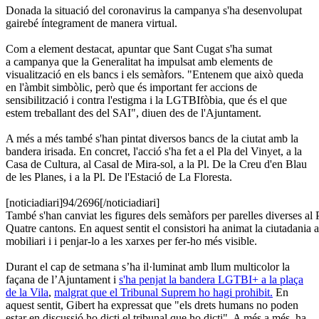
Donada la situació del coronavirus la campanya s'ha desenvolupat
gairebé íntegrament de manera virtual.
Com a element destacat, apuntar que Sant Cugat s'ha sumat
a campanya que la Generalitat ha impulsat amb elements de
visualització en els bancs i els semàfors. "Entenem que això queda
en l'àmbit simbòlic, però que és important fer accions de
sensibilització i contra l'estigma i la LGTBIfòbia, que és el que
estem treballant des del SAI", diuen des de l'Ajuntament.
A més a més també s'han pintat diversos bancs de la ciutat amb la
bandera irisada. En concret, l'acció s'ha fet a el Pla del Vinyet, a la
Casa de Cultura, al Casal de Mira-sol, a la Pl. De la Creu d'en Blau
de les Planes, i a la Pl. De l'Estació de La Floresta.
[noticiadiari]94/2696[/noticiadiari]
També s'han canviat les figures dels semàfors per parelles diverses al 
Quatre cantons. En aquest sentit el consistori ha animat la ciutadania a
mobiliari i i penjar-lo a les xarxes per fer-ho més visible.
Durant el cap de setmana s’ha il·luminat amb llum multicolor la
façana de l’Ajuntament i
s'ha penjat la bandera LGTBI+ a la plaça
de la Vila
,
malgrat que el Tribunal Suprem ho hagi prohibit.
En
aquest sentit, Gibert ha expressat que "els drets humans no poden
estar en discussió ho dicti el tribunal que ho dicti". A més a més, ha