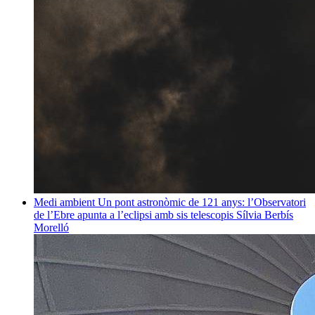
Medi ambient
Un pont astronòmic de 121 anys: l’Observatori
de l’Ebre apunta a l’eclipsi amb sis telescopis
Sílvia Berbís
Morelló