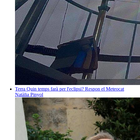
Terra
Quin temps farà per l'eclipsi? Respon el Meteocat
Natàlia Pinyol