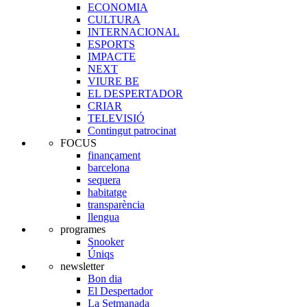
ECONOMIA
CULTURA
INTERNACIONAL
ESPORTS
IMPACTE
NEXT
VIURE BE
EL DESPERTADOR
CRIAR
TELEVISIÓ
Contingut patrocinat
FOCUS
finançament
barcelona
sequera
habitatge
transparència
llengua
programes
Snooker
Úniqs
newsletter
Bon dia
El Despertador
La Setmanada