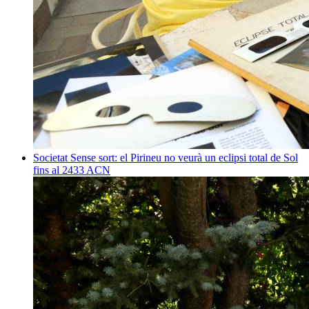
Societat
Sense sort: el Pirineu no veurà un eclipsi total de Sol
fins al 2433
ACN