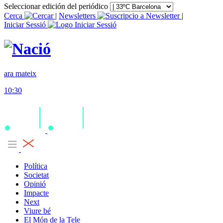
Seleccionar edición del periódico
Cerca
|
Newsletters
|
Iniciar Sessió
ara mateix
10:30
Política
Societat
Opinió
Impacte
Next
Viure bé
El Món de la Tele