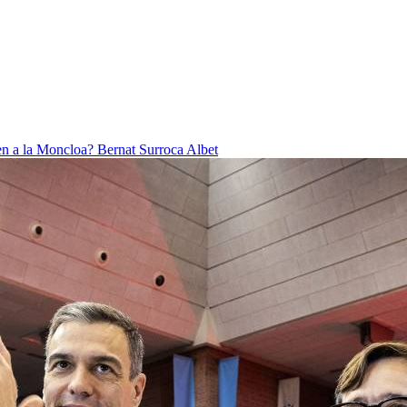
ben a la Moncloa?
Bernat Surroca Albet