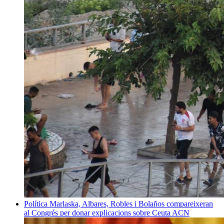
Política
Marlaska, Albares, Robles i Bolaños compareixeran
al Congrés per donar explicacions sobre Ceuta
ACN