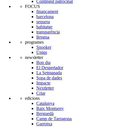
Contingut patrocinat
FOCUS
finançament
barcelona
sequera
habitatge
transparència
llengua
programes
Snooker
Úniqs
newsletter
Bon dia
El Despertador
La Setmanada
Sopa de dades
Impacte
Nextletter
Criar
edicions
Catalunya
Baix Montseny
Berguedà
Camp de Tarragona
Garrotxa