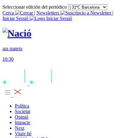
Seleccionar edición del periódico
Cerca
|
Newsletters
|
Iniciar Sessió
ara mateix
10:30
Política
Societat
Opinió
Impacte
Next
Viure bé