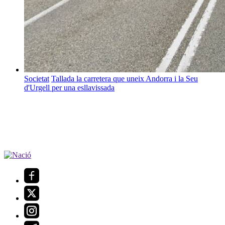
Societat
Tallada la carretera que uneix Andorra i la Seu
d'Urgell per una esllavissada