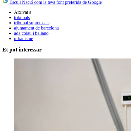
Escull Nació com la teva font preferida de Google
Arxivat a
tribunals
tribunal suprem - ts
ajuntament de barcelona
ada colau i ballano
urbanisme
Et pot interessar