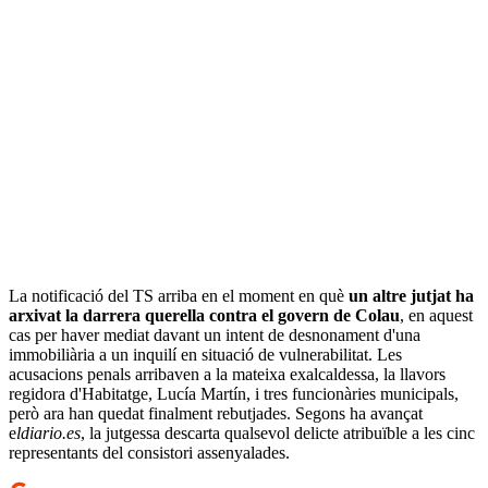
La notificació del TS arriba en el moment en què
un altre jutjat ha
arxivat la darrera querella contra el govern de Colau
, en aquest
cas per haver mediat davant un intent de desnonament d'una
immobiliària a un inquilí en situació de vulnerabilitat. Les
acusacions penals arribaven a la mateixa exalcaldessa, la llavors
regidora d'Habitatge, Lucía Martín, i tres funcionàries municipals,
però ara han quedat finalment rebutjades. Segons ha avançat
e
ldiario.es
, la jutgessa descarta qualsevol delicte atribuïble a les cinc
representants del consistori assenyalades.