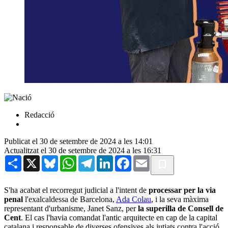
Redacció
Publicat el 30 de setembre de 2024 a les 14:01
Actualitzat el 30 de setembre de 2024 a les 16:31
Share
X
Bluesky
WhatsApp
Telegram
LinkedIn
Facebook
Email
S'ha acabat el recorregut judicial a l'intent de
processar per la via
penal
l'exalcaldessa de Barcelona,
Ada Colau
, i la seva màxima
representant d'urbanisme, Janet Sanz, per
la superilla de Consell de
Cent
. El cas l'havia comandat l'antic arquitecte en cap de la capital
catalana i responsable de diverses ofensives als jutjats contra l'acció