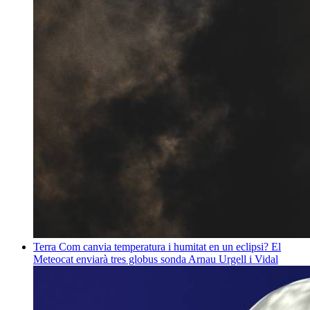
Terra
Com canvia temperatura i humitat en un eclipsi? El
Meteocat enviarà tres globus sonda
Arnau Urgell i Vidal