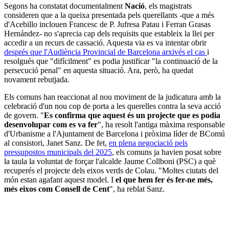
Segons ha constatat documentalment
Nació
, els magistrats
consideren que a la queixa presentada pels querellants -que a més
d'Acebillo inclouen Francesc de P. Jufresa Patau i Ferran Grasas
Hernández- no s'aprecia cap dels requisits que estableix la llei per
accedir a un recurs de cassació. Aquesta via es va intentar obrir
després que l'Audiència Provincial de Barcelona arxivés el cas
i
resolgués que "difícilment" es podia justificar "la continuació de la
persecució penal" en aquesta situació. Ara, però, ha quedat
novament rebutjada.
Els comuns han reaccionat al nou moviment de la judicatura amb la
celebració d'un nou cop de porta a les querelles contra la seva acció
de govern. "
Es confirma que aquest és un projecte que es podia
desenvolupar com es va fer
", ha resolt l'antiga màxima responsable
d'Urbanisme a l'Ajuntament de Barcelona i pròxima líder de BComú
al consistori, Janet Sanz. De fet,
en plena negociació pels
pressupostos municipals del 2025
, els comuns ja havien posat sobre
la taula la voluntat de forçar l'alcalde Jaume Collboni (PSC) a què
recuperés el projecte dels eixos verds de Colau. "Moltes ciutats del
món estan agafant aquest model. I
el que hem fer és fer-ne més,
més eixos com Consell de Cent
", ha reblat Sanz.