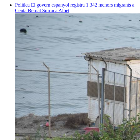
Política
El govern espanyol registra 1.342 menors migrants a
Ceuta
Bernat Surroca Albet